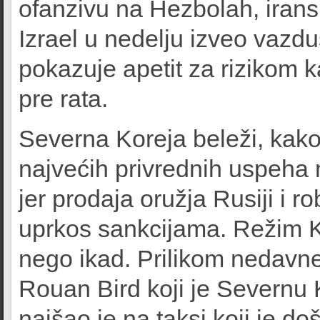
ofanzivu na Hezbolah, irans
Izrael u nedelju izveo vazd
pokazuje apetit za rizikom k
pre rata.
Severna Koreja beleži, kako 
najvećih privrednih uspeha n
jer prodaja oružja Rusiji i 
uprkos sankcijama. Režim Ki
nego ikad. Prilikom nedavn
Rouan Bird koji je Severnu K
naišao je na taksi koji je d