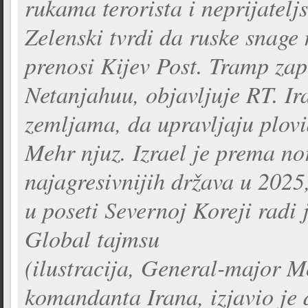
rukama terorista i neprijatelj
Zelenski tvrdi da ruske snage
prenosi Kijev Post. Tramp zap
Netanjahuu, objavljuje RT. Ir
zemljama, da upravljaju plov
Mehr njuz. Izrael je prema nor
najagresivnijih država u 2025
u poseti Severnoj Koreji radi 
Global tajmsu
(ilustracija, General-major M
komandanta Irana, izjavio je 