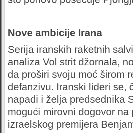
Nove ambicije Irana
Serija iranskih raketnih sal
analiza Vol strit džornala, 
da proširi svoju moć širom r
defanzivu. Iranski lideri se,
napadi i želja predsednika
mogući mirovni dogovor na pr
izraelskog premijera Benja