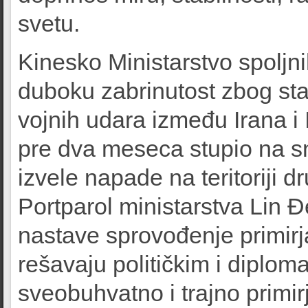
svetu.
Kinesko Ministarstvo spoljni
duboku zabrinutost zbog st
vojnih udara između Irana i I
pre dva meseca stupio na sn
izvele napade na teritoriji 
Portparol ministarstva Lin 
nastave sprovođenje primirj
rešavaju političkim i diplom
sveobuhvatno i trajno primi