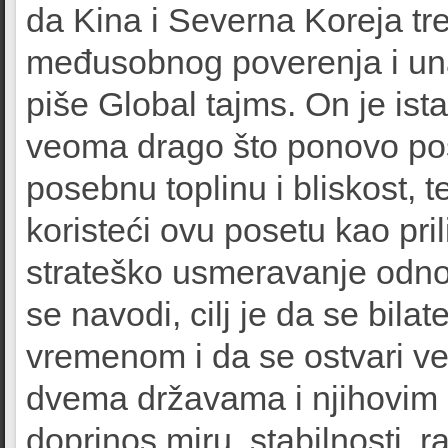
da Kina i Severna Koreja tre
međusobnog poverenja i una
piše Global tajms. On je is
veoma drago što ponovo pos
posebnu toplinu i bliskost,
koristeći ovu posetu kao pril
strateško usmeravanje odno
se navodi, cilj je da se bila
vremenom i da se ostvari već
dvema državama i njihovim n
doprinos miru, stabilnosti, r