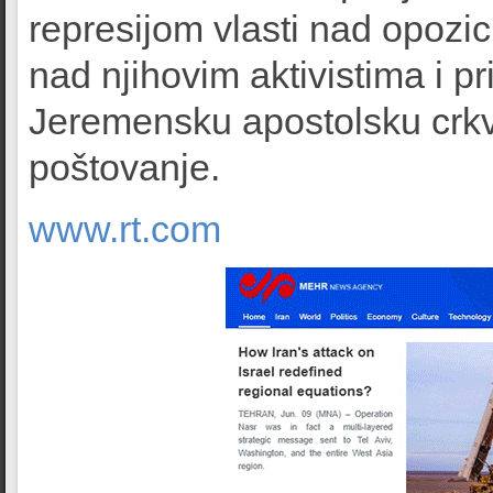
represijom vlasti nad opozic
nad njihovim aktivistima i p
Jeremensku apostolsku crkv
poštovanje.
www.rt.com