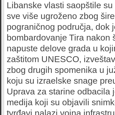
Libanske vlasti saopštile su
sve više ugroženo zbog šire
pograničnog područja, dok j
bombardovanje Tira nakon š
napuste delove grada u koj
zaštitom UNESCO, izveštava 
zbog drugih spomenika u ju
koju su izraelske snage pre
Uprava za starine odbacila 
medija koji su objavili snim
tvrđavi nalazi vojna infrast