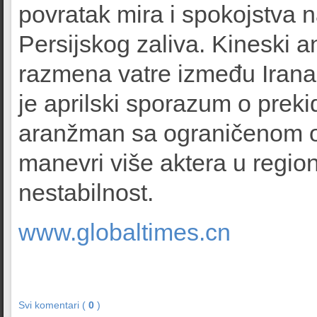
povratak mira i spokojstva n
Persijskog zaliva. Kineski an
razmena vatre između Irana 
je aprilski sporazum o prek
aranžman sa ograničenom 
manevri više aktera u regio
nestabilnost.
www.globaltimes.cn
Svi komentari (
0
)