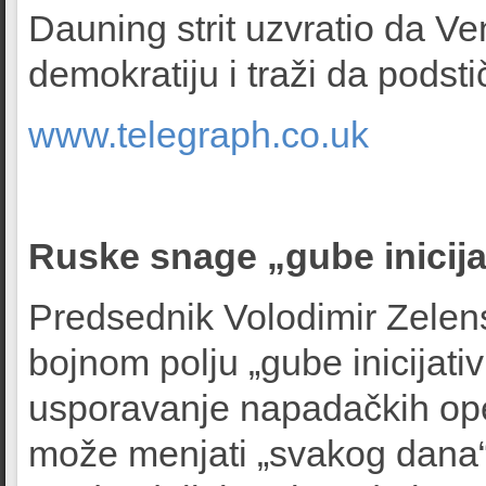
Dauning strit uzvratio da 
demokratiju i traži da podsti
www.telegraph.co.uk
Ruske snage „gube inicija
Predsednik Volodimir Zelens
bojnom polju „gube inicijativ
usporavanje napadačkih opera
može menjati „svakog dana“,