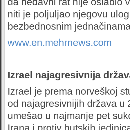
da nedavni rat nije oslabio 
niti je poljuljao njegovu ul
bezbednosnim jednačinama 
www.en.mehrnews.com
Izrael najagresivnija držav
Izrael je prema norveškoj stu
od najagresivnijih država u 
umešao u najmanje pet sukoba
Irana i protiv hutskih jedini