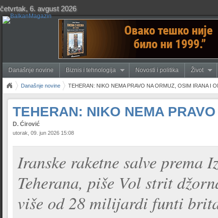
četvrtak, 6. avgust 2026
Današnje novine
Biznis i tehnologija
Novosti i politika
Život
Današnje novine
TEHERAN: NIKO NEMA PRAVO NA ORMUZ, OSIM IRANA I 
TEHERAN: NIKO NEMA PRAVO 
D. Ćirović
utorak, 09. jun 2026 15:08
Iranske raketne salve prema I
Teherana, piše Vol strit džorna
više od 28 milijardi funti bri