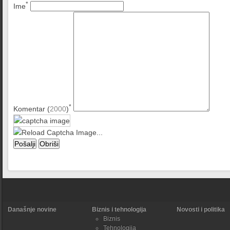
*
Ime
*
Komentar (
2000
)
Današnje novine
Biznis i tehnologija
Novosti i politika
Biznis
Tehnologija