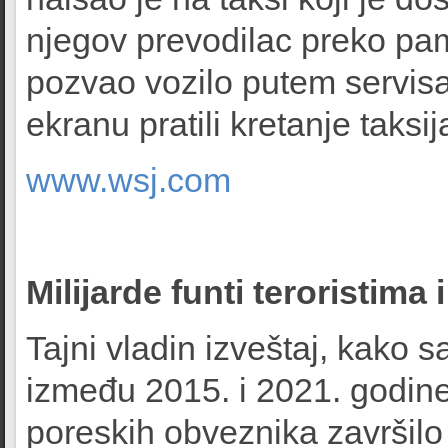
njegov prevodilac preko pame
pozvao vozilo putem servisa
ekranu pratili kretanje taks
www.wsj.com
Milijarde funti teroristima 
Tajni vladin izveštaj, kako sa
između 2015. i 2021. godine v
poreskih obveznika završilo 