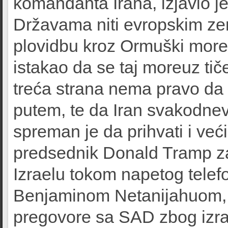
komandanta Irana, izjavio je
Državama niti evropskim zem
plovidbu kroz Ormuški moreu
istakao da se taj moreuz ti
treća strana nema pravo da 
putem, te da Iran svakodne
spreman je da prihvati i već
predsednik Donald Tramp za
Izraelu tokom napetog tele
Benjaminom Netanijahuom, n
pregovore sa SAD zbog izra