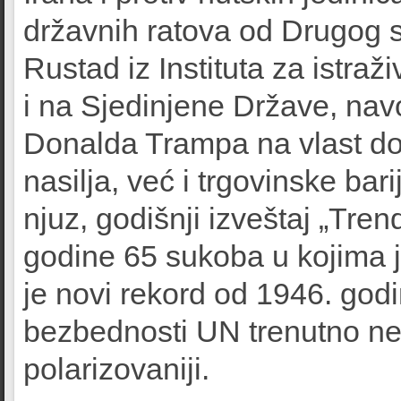
državnih ratova od Drugog sv
Rustad iz Instituta za istra
i na Sjedinjene Države, nav
Donalda Trampa na vlast do
nasilja, već i trgovinske bar
njuz, godišnji izveštaj „Tre
godine 65 sukoba u kojima j
je novi rekord od 1946. god
bezbednosti UN trenutno ne 
polarizovaniji.