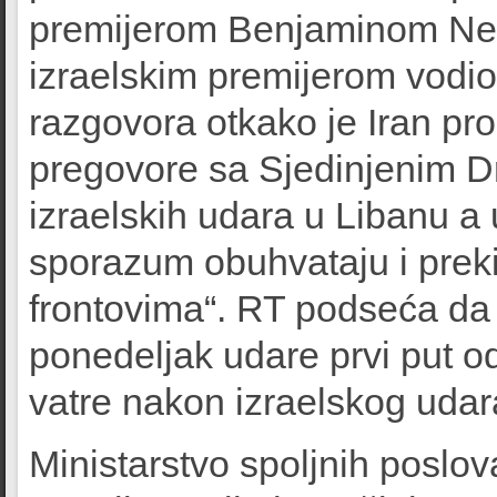
premijerom Benjaminom Neta
izraelskim premijerom vodio
razgovora otkako je Iran pro
pregovore sa Sjedinjenim 
izraelskih udara u Libanu a
sporazum obuhvataju i preki
frontovima“. RT podseća da s
ponedeljak udare prvi put od
vatre nakon izraelskog udar
Ministarstvo spoljnih poslov