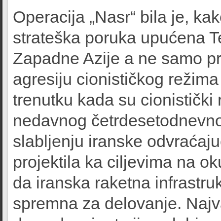
Operacija „Nasr“ bila je, ka
strateška poruka upućena Tel
Zapadne Azije a ne samo pr
agresiju cionističkog režim
trenutku kada su cionistički
nedavnog četrdesetodnevnog 
slabljenju iranske odvraćaj
projektila ka ciljevima na o
da iranska raketna infrastru
spremna za delovanje. Najv