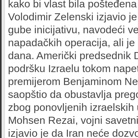
kako bi vlast bila pošteđena
Volodimir Zelenski izjavio 
gube inicijativu, navodeći v
napadačkih operacija, ali j
dana. Američki predsednik D
podršku Izraelu tokom nape
premijerom Benjaminom Neta
saopštio da obustavlja pre
zbog ponovljenih izraelskih
Mohsen Rezai, vojni savetn
izjavio je da Iran neće dozv