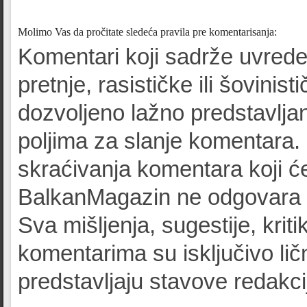
Molimo Vas da pročitate sledeća pravila pre komentarisanja:
Komentari koji sadrže uvrede
pretnje, rasističke ili šovinist
dozvoljeno lažno predstavljan
poljima za slanje komentara.
skraćivanja komentara koji će
BalkanMagazin ne odgovara z
Sva mišljenja, sugestije, kriti
komentarima su isključivo lič
predstavljaju stavove redak