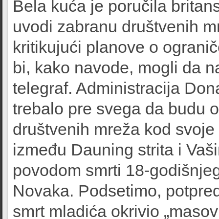
Bela kuća je poručila brita
uvodi zabranu društvenih m
kritikujući planove o ograni
bi, kako navode, mogli da n
telegraf. Administracija Don
trebalo pre svega da budu o
društvenih mreža kod svoje 
između Dauning strita i Vaš
povodom smrti 18-godišnjeg
Novaka. Podsetimo, potpre
smrt mladića okrivio „masovn