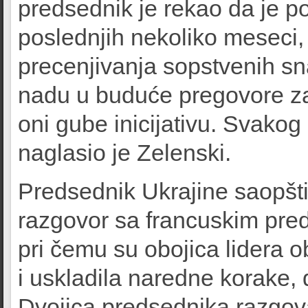
predsednik je rekao da je p
poslednjih nekoliko meseci,
precenjivanja sopstvenih s
nadu u buduće pregovore za
oni gube inicijativu. Svako
naglasio je Zelenski.
Predsednik Ukrajine saopšti
razgovor sa francuskim p
pri čemu su obojica lidera 
i uskladila naredne korake, 
Dvojica predsednika razgova