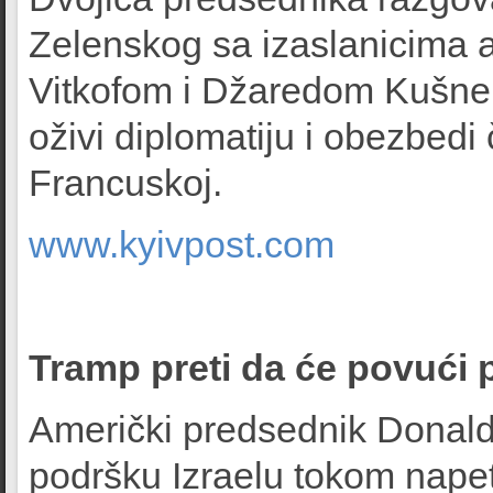
Zelenskog sa izaslanicima 
Vitkofom i Džaredom Kušne
oživi diplomatiju i obezbedi
Francuskoj.
www.kyivpost.com
Tramp preti da će povući 
Američki predsednik Donald
podršku Izraelu tokom nape