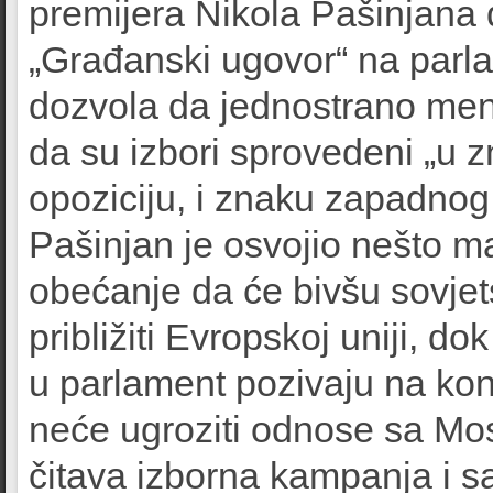
premijera Nikola Pašinjana
„Građanski ugovor“ na parla
dozvola da jednostrano menj
da su izbori sprovedeni „u 
opoziciju, i znaku zapadnog
Pašinjan je osvojio nešto m
obećanje da će bivšu sovjet
približiti Evropskoj uniji, do
u parlament pozivaju na konz
neće ugroziti odnose sa Mo
čitava izborna kampanja i s