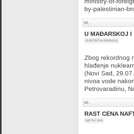
ministry-of-forei
by-palestinian-br
ML
U MAĐARSKOJ I
ELEKTRIČNA ENERGIJA
Zbog rekordnog 
hlađenje nuklear
(Novi Sad, 29.07
nivoa vode nakon
Petrovaradinu, N
ML
RAST CENA NAF
NAFTA I GAS