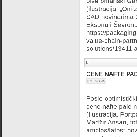
piše britanski Ga
(ilustracija, „Oni
SAD novinarima 3
Eksonu i Ševronu
https://packagin
value-chain-part
solutions/13411.ar
N.J.
CENE NAFTE PA
NAFTA I GAS
Posle optimističk
cene nafte pale n
(Ilustracija, Por
Madžir Ansari, fot
articles/latest-n