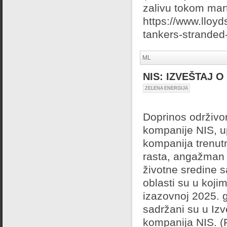
zalivu tokom mart
https://www.lloy
tankers-stranded-
ML
NIS: IZVEŠTAJ 
ZELENA ENERGIJA
Doprinos održivom
kompanije NIS, u
kompanija trenu
rasta, angažman u
životne sredine s
oblasti su u koji
izazovnoj 2025. g
sadržani su u Izv
kompanija NIS. (