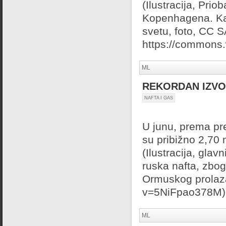
(Ilustracija, Pri
Kopenhagena. Kad
svetu, foto, CC S
https://commons.
ML
REKORDAN IZVOZ
NAFTA I GAS
U junu, prema pre
su pribižno 2,70 
(Ilustracija, gla
ruska nafta, zbo
Ormuskog prolaza
v=5NiFpao378M)
ML