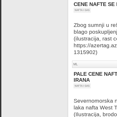
CENE NAFTE SE
NAFTA I GAS
Zbog sumnji u re
blago poskupljen
(ilustracija, ras
https://azertag.
1315902)
ML
PALE CENE NAF
IRANA
NAFTA I GAS
Severnomorska na
laka nafta West 
(Ilustracija, brod