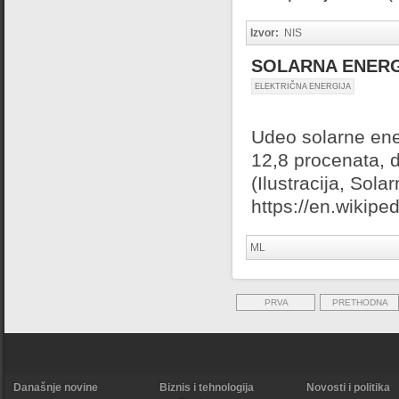
Izvor:
NIS
SOLARNA ENERG
ELEKTRIČNA ENERGIJA
Udeo solarne ener
12,8 procenata, d
(Ilustracija, Sola
https://en.wikipe
ML
PRVA
PRETHODNA
Današnje novine
Biznis i tehnologija
Novosti i politika