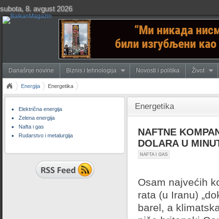
subota, 8. avgust 2026
Današnje novine
Biznis i tehnologija
Novosti i politika
Život
Energija
Energetika
Energetika
Električna energija
Zelena energija
Nafta i gas
NAFTNE KOMPAN
Rudarstvo i metalurgija
DOLARA U MINUT
NAFTA I GAS
Osam najvećih kom
rata (u Iranu) „d
barel, a klimatsk