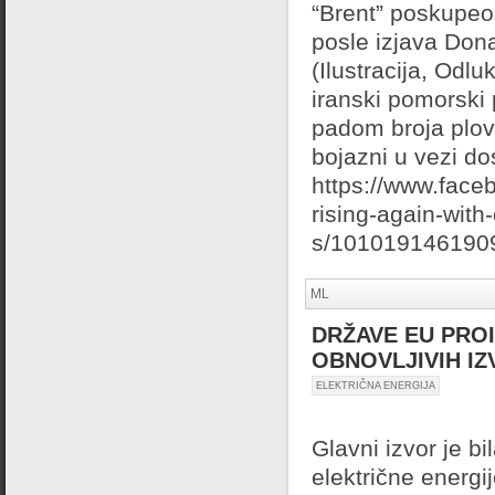
“Brent” poskupeo 
posle izjava Don
(Ilustracija, Odl
iranski pomorski
padom broja plov
bojazni u vezi do
https://www.face
rising-again-with
s/101019146190
ML
DRŽAVE EU PROI
OBNOVLJIVIH I
ELEKTRIČNA ENERGIJA
Glavni izvor je bi
električne energi