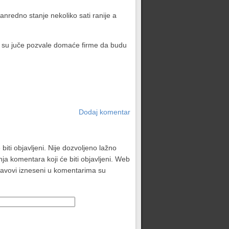
nredno stanje nekoliko sati ranije a
cije su juče pozvale domaće firme da budu
Dodaj komentar
biti objavljeni. Nije dozvoljeno lažno
ja komentara koji će biti objavljeni. Web
stavovi izneseni u komentarima su