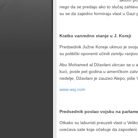
aktom pos
nego da se predaju ako to slučaj zahteva.
su se da zajedno formiraju vlast u Gazi
Kratko vanredno stanje u J. Koreji
Predsednik Južne Koreje ukinuo je svoju
su politički oponenti učinili zemlju ranj
Abu Mohamed al Džavlani ukrcao se u au
kući, posle pet godina u američkom zatv
nedelje, Džavlani je zauzeo Alepo, piše Vo
www.wsj.com
Predsednik poslao vojsku na parlam
Otkako su laburisti preuzeli vlast u Veliko
uvećava sate koje očekuje da zaposleni p