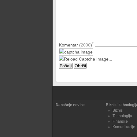
*
Komentar (
2000
)
Današnje novine
Biznis i tehnologij
Biznis
Tehnologija
Finansije
Komunikacije