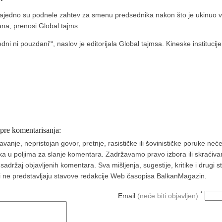
i zajedno su podnele zahtev za smenu predsednika nakon što je ukinuo va
ana, prenosi Global tajms.
edni ni pouzdani’“, naslov je editorijala Global tajmsa. Kineske institu
 pre komentarisanja:
nje, nepristojan govor, pretnje, rasističke ili šovinističke poruke neće 
aka u poljima za slanje komentara. Zadržavamo pravo izbora ili skraćivan
ržaj objavljenih komentara. Sva mišljenja, sugestije, kritike i drugi 
a i ne predstavljaju stavove redakcije Web časopisa BalkanMagazin.
*
Email
(neće biti objavljen)