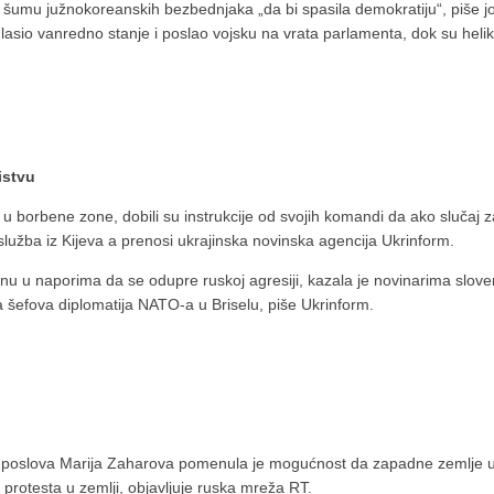
umu južnokoreanskih bezbednjaka „da bi spasila demokratiju“, piše još De
asio vanredno stanje i poslao vojsku na vrata parlamenta, dok su helik
istvu
ni u borbene zone, dobili su instrukcije od svojih komandi da ako slučaj
lužba iz Kijeva a prenosi ukrajinska novinska agencija Ukrinform.
inu u naporima da se odupre ruskoj agresiji, kazala je novinarima slov
efova diplomatija NATO-a u Briselu, piše Ukrinform.
ih poslova Marija Zaharova pomenula je mogućnost da zapadne zemlje u
 protesta u zemlji, objavljuje ruska mreža RT.