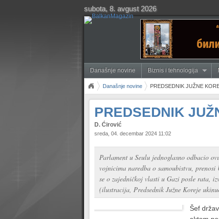
subota, 8. avgust 2026
Današnje novine
Biznis i tehnologija
Današnje novine
PREDSEDNIK JUŽNE KORE
PREDSEDNIK JUŽ
D. Ćirović
sreda, 04. decembar 2024 11:02
Parlament u Seulu jednoglasno odbacio ovu m
vojnicima naredba o samoubistvu, prenosi U
se o zajedničkoj vlasti u Gazi posle rata, 
(ilustracija, Predsednik Južne Koreje ukinu
Šef držav