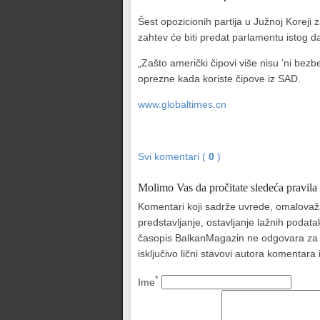
Šest opozicionih partija u Južnoj Korej
zahtev će biti predat parlamentu istog d
„Zašto američki čipovi više nisu ’ni bezb
oprezne kada koriste čipove iz SAD.
www.globaltimes.cn
Svi komentari (
0
)
Molimo Vas da pročitate sledeća pravila
Komentari koji sadrže uvrede, omalovažava
predstavljanje, ostavljanje lažnih podat
časopis BalkanMagazin ne odgovara za sad
isključivo lični stavovi autora komentar
*
Ime