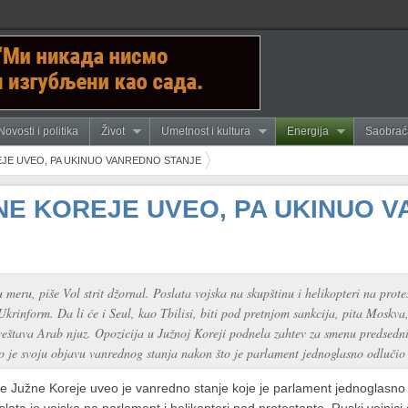
Novosti i politika
Život
Umetnost i kultura
Energija
Saobrać
JE UVEO, PA UKINUO VANREDNO STANJE
NE KOREJE UVEO, PA UKINUO 
eru, piše Vol strit džornal. Poslata vojska na skupštinu i helikopteri na prote
krinform. Da li će i Seul, kao Tbilisi, biti pod pretnjom sankcija, pita Moskv
izveštava Arab njuz. Opozicija u Južnoj Koreji podnela zahtev za smenu predsedn
o je svoju objavu vanrednog stanja nakon što je parlament jednoglasno odlučio p
e Južne Koreje uveo je vanredno stanje koje je parlament jednoglasno 