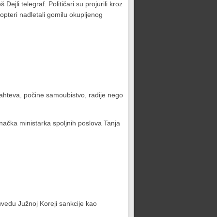
jli telegraf. Političari su projurili kroz
opteri nadletali gomilu okupljenog
 zahteva, počine samoubistvo, radije nego
enačka ministarka spoljnih poslova Tanja
vedu Južnoj Koreji sankcije kao