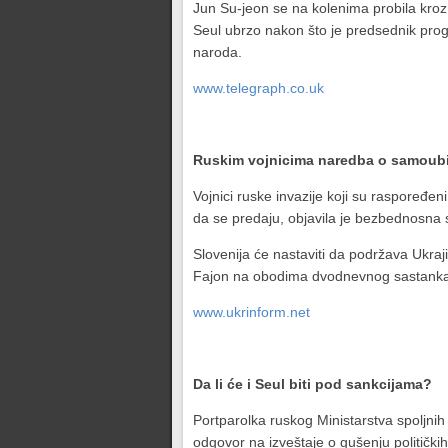
Jun Su-jeon se na kolenima probila kroz š
Seul ubrzo nakon što je predsednik progl
naroda.
www.telegraph.co.uk
Ruskim vojnicima naredba o samoub
Vojnici ruske invazije koji su raspoređe
da se predaju, objavila je bezbednosna s
Slovenija će nastaviti da podržava Ukraj
Fajon na obodima dvodnevnog sastanka š
www.ukrinform.net
Da li će i Seul biti pod sankcijama?
Portparolka ruskog Ministarstva spoljn
odgovor na izveštaje o gušenju političkih