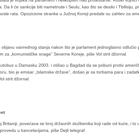
lata je vojska na parlament i helikopteri nad protestante. Ruski vojnici
 Da li će sankcije biti nametnute i Seulu, kao što se desilo i Tbilisiju, 
 posle rata. Opozicione stranke u Južnoj Koreji predale su zahtev za s
 objavu vanrednog stanja nakon što je parlament jednoglasno odlučio p
ivom za „komunističke snage“ Severne Koreje, piše Vol strit džornal.
tobus u Damasku 2003. i otišao u Bagdad da se pobuni protiv američke
oru, bio je emisar „Islamske države“, došao je sa torbama para i zada
l strit džornal.
ent
j Britaniji, povećava se broj državnih službenika koji rade od kuće, i to u
rovedu u kancelarijama, piše Dejli telegraf.