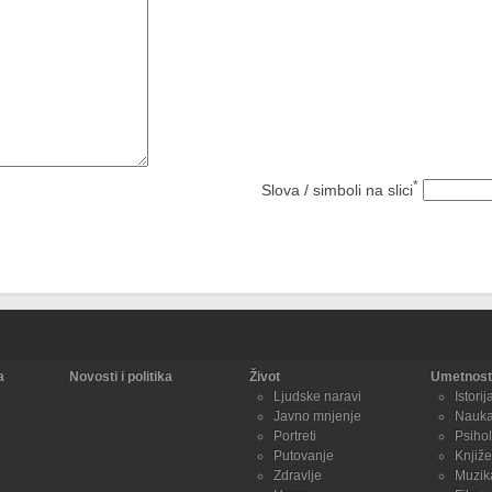
*
Slova / simboli na slici
a
Novosti i politika
Život
Umetnost 
Ljudske naravi
Istorij
Javno mnjenje
Nauk
Portreti
Psihol
Putovanje
Knjiže
Zdravlje
Muzik