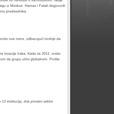
 dobili su naredbu o samoubistvu, radije
pitaju iz Moskve. Hamas i Fatah dogovorili
menu predsednika.
rotiv ove mere, odbacujući tvrdnje da
 invazije Iraka. Kada se 2011. vratio
tkom da grupu učini globalnom. Prošle
 13 institucija, dok privatni sektor