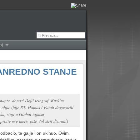
aj
VANREDNO STANJE
stante, donosi Dejli telegraf. Ruskim
a, objavljuje RT. Hamas i Fatah dogovorili
ika, stoji u Global tajmsu
rotiv ove mere, piše Vol strit džornal)
odbacio, te ga je i on ukinuo. Ovim