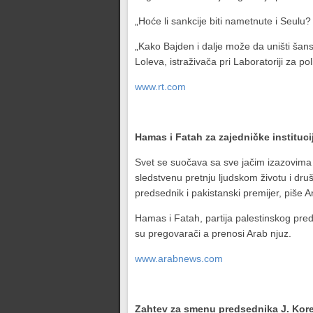
„Hoće li sankcije biti nametnute i Seulu?
„Kako Bajden i dalje može da uništi šans
Loleva, istraživača pri Laboratoriji za po
www.rt.com
Hamas i Fatah za zajedničke instituci
Svet se suočava sa sve jačim izazovima 
sledstvenu pretnju ljudskom životu i druš
predsednik i pakistanski premijer, piše A
Hamas i Fatah, partija palestinskog pre
su pregovarači a prenosi Arab njuz.
www.arabnews.com
Zahtev za smenu predsednika J. Kore