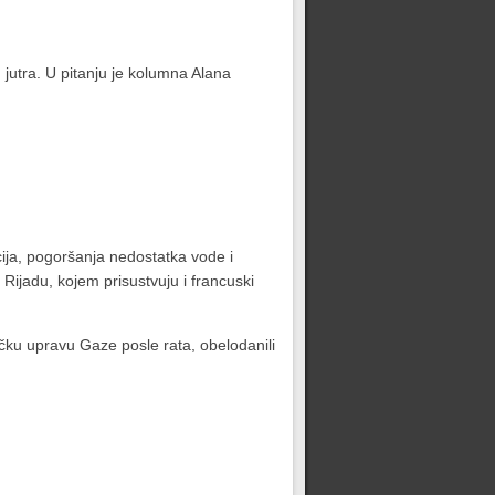
jutra. U pitanju je kolumna Alana
cija, pogoršanja nedostatka vode i
 Rijadu, kojem prisustvuju i francuski
čku upravu Gaze posle rata, obelodanili