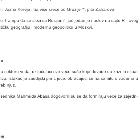
 Ili Južna Koreja ima više sreće od Gruzije?“, pita Zaharova.
e Trampu da se složi sa Rusijom“, još jedan je naslov na sajtu RT ovog 
litičku geografiju i modernu geopolitiku u Moskvi.
je
u sektoru voda, uključujući sve veće suše koje dovode do kriznih situa
tvu, istakao je saudijski princ juče, obraćajući se na samitu o vodama u
rab njuz.
dsednika Mahmuda Abasa dogovorili su se da formiraju veće za zajedni
je