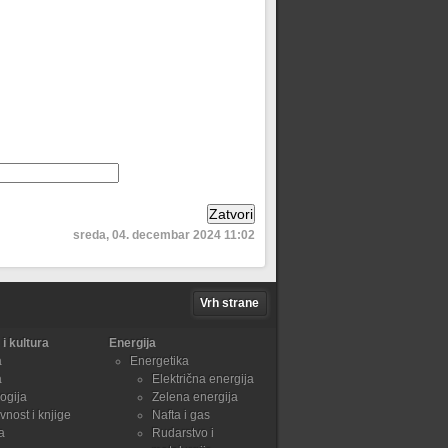
sreda, 04. decembar 2024 11:02
Vrh strane
i kultura
Energija
a
Energetika
a
Električna energija
ogija
Zelena energija
vnost i knjige
Nafta i gas
a
Rudarstvo i