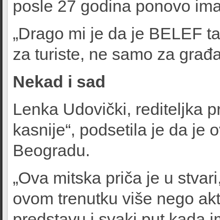
posle 27 godina ponovo ima
„Drago mi je da je BELEF tak
za turiste, ne samo za građ
Nekad i sad
Lenka Udovički, rediteljka 
kasnije“, podsetila je da je 
Beogradu.
„Ova mitska priča je u stvar
ovom trenutku više nego akt
predstavu i svaki put kada i