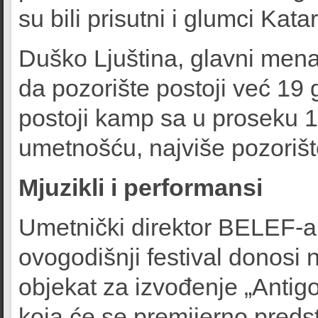
su bili prisutni i glumci Kat
Duško Ljuština, glavni menad
da pozorište postoji već 19 
postoji kamp sa u proseku 1
umetnošću, najviše pozoriš
Mjuzikli i performansi
Umetnički direktor BELEF-a 
ovogodišnji festival donosi
objekat za izvođenje „Antig
koja će se premijerno predsta