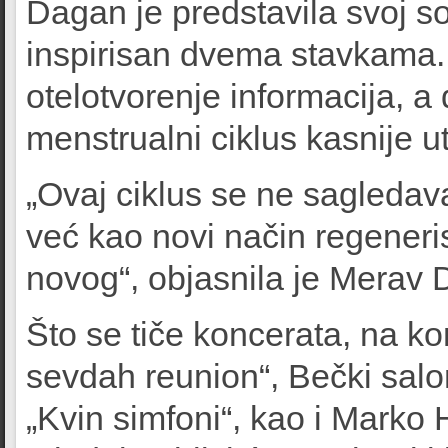
Dagan je predstavila svoj so
inspirisan dvema stavkama. 
otelotvorenje informacija, a 
menstrualni ciklus kasnije ut
„Ovaj ciklus se ne sagledava
već kao novi način regener
novog“, objasnila je Merav
Što se tiče koncerata, na ko
sevdah reunion“, Bečki salon
„Kvin simfoni“, kao i Marko 