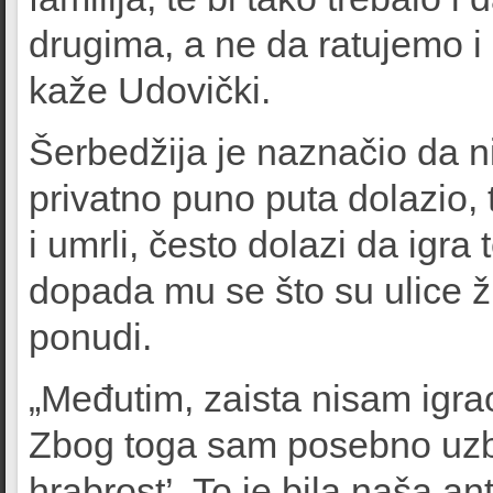
drugima, a ne da ratujemo i 
kaže Udovički.
Šerbedžija je naznačio da n
privatno puno puta dolazio, t
i umrli, često dolazi da igra
dopada mu se što su ulice ž
ponudi.
„Međutim, zaista nisam igra
Zbog toga sam posebno uzbu
hrabrost’. To je bila naša an