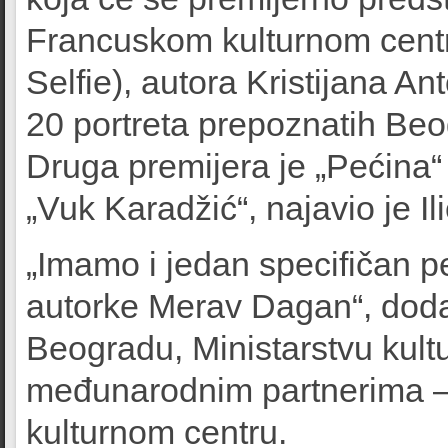
Francuskom kulturnom centru
Selfie), autora Kristijana Ant
20 portreta prepoznatih Beo
Druga premijera je „Pećina“
„Vuk Karadžić“, najavio je Ili
„Imamo i jedan specifičan pe
autorke Merav Dagan“, dodao
Beogradu, Ministarstvu kultu
međunarodnim partnerima –
kulturnom centru.