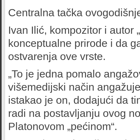
Centralna tačka ovogodišn
Ivan Ilić, kompozitor i autor
konceptualne prirode i da g
ostvarenja ove vrste.
„To je jedna pomalo angažo
višemedijski način angažuje
istakao je on, dodajući da t
radi na postavljanju ovog no
Platonovom „pećinom“.