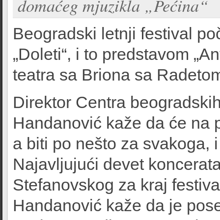
domaćeg mjuzikla „Pećina“
Beogradski letnji festival p
„Doleti“, i to predstavom „A
teatra sa Briona sa Radetom
Direktor Centra beogradski
Handanović kaže da će na 
a biti po nešto za svakoga, i
Najavljujući devet koncerat
Stefanovskog za kraj festiva
Handanović kaže da je pos