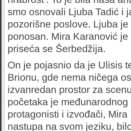
smo osnovali Ljuba Tadić i 
pozorišne poslove. Ljuba je 
ponosan. Mira Karanović je i
priseća se Šerbedžija.
On je pojasnio da je Ulisis
Brionu, gde nema ničega os
izvanredan prostor za scen
početaka je međunarodnog k
protagonisti i izvođači, Mir
nastupa na svom jeziku, bilo