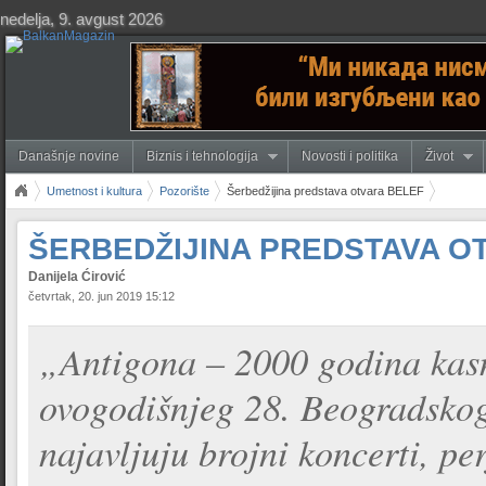
nedelja, 9. avgust 2026
Današnje novine
Biznis i tehnologija
Novosti i politika
Život
Umetnost i kultura
Pozorište
Šerbedžijina predstava otvara BELEF
ŠERBEDŽIJINA PREDSTAVA O
Danijela Ćirović
četvrtak, 20. jun 2019 15:12
„Antigona – 2000 godina kasn
ovogodišnjeg 28. Beogradskog 
najavljuju brojni koncerti, pe