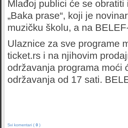
Mlađoj publici će se obratiti 
„Baka prase“, koji je novina
muzičku školu, a na BELEF-u 
Ulaznice za sve programe m
ticket.rs i na njihovim prod
održavanja programa moći ć
održavanja od 17 sati. BELEF
Svi komentari (
0
)