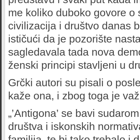
me koliko duboko govore o 
civilizacija i društvo danas 
ističući da je pozorište nast
sagledavala tada nova demok
ženski principi stavljeni u dr
Grčki autori su pisali o pos
kaže ona, i zbog toga je važ
„’Antigona’ se bavi sudarom 
društva i iskonskih normati
familija, te bi tako trebalo 