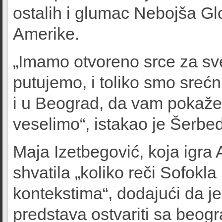
ostalih i glumac Nebojša Glo
Amerike.
„Imamo otvoreno srce za sve
putujemo, i toliko smo sreć
i u Beograd, da vam pokaže
veselimo“, istakao je Šerbed
Maja Izetbegović, koja igra A
shvatila „koliko reči Sofokla 
kontekstima“, dodajući da j
predstava ostvariti sa beog