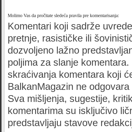
Molimo Vas da pročitate sledeća pravila pre komentarisanja:
Komentari koji sadrže uvrede
pretnje, rasističke ili šovinist
dozvoljeno lažno predstavljan
poljima za slanje komentara.
skraćivanja komentara koji će
BalkanMagazin ne odgovara z
Sva mišljenja, sugestije, kriti
komentarima su isključivo lič
predstavljaju stavove redak