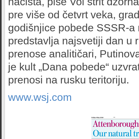
nacista, piše Vol strit džorn
pre više od četvrt veka, gra
godišnjice pobede SSSR-a
predstavlja najsvetiji dan 
prenose analitičari, Putino
je kult „Dana pobede“ uzvrat
prenosi na rusku teritoriju.
www.wsj.com