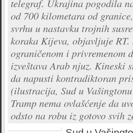
telegraf. Ukrajina pogodila n
od 700 kilometara od granice
svrhu u nastavku trojnih susr
koraka Kijeva, objavljuje RT. 
ograničenom i privremenom do
izveštava Arab njuz. Kineski s
da napusti kontradiktoran pri
(ilustracija, Sud u Vašington
Tramp nema ovlašćenje da uvo
odsto na robu iz gotovo svih 
Sud u Vašingto