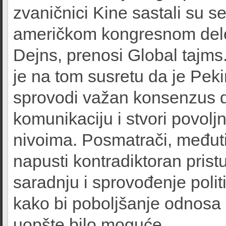
zvaničnici Kine sastali su s
američkom kongresnom deleg
Dejns, prenosi Global tajms
je na tom susretu da je Pe
sprovodi važan konsenzus dvo
komunikaciju i stvori povol
nivoima. Posmatrači, međut
napusti kontradiktoran pris
saradnju i sprovođenje polit
kako bi poboljšanje odnosa
uopšte bilo moguće.