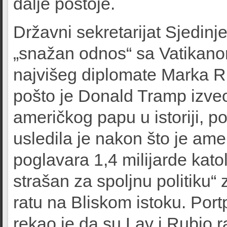
dalje postoje.
Državni sekretarijat Sjedinj
„snažan odnos“ sa Vatikan
najvišeg diplomate Marka Ru
pošto je Donald Tramp izve
američkog papu u istoriji, 
usledila je nakon što je ame
poglavara 1,4 milijarde katol
strašan za spoljnu politiku“
ratu na Bliskom istoku. Port
rekao je da su Lav i Rubio r