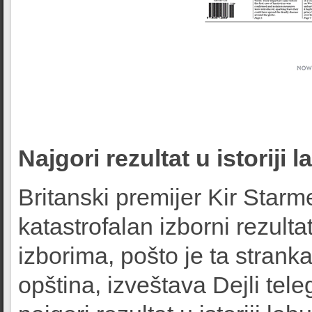
Najgori rezultat u istoriji l
Britanski premijer Kir Star
katastrofalan izborni rezulta
izborima, pošto je ta strank
opština, izveštava Dejli tele