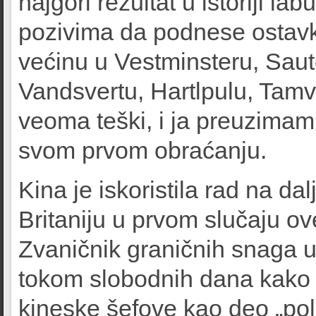
najgori rezultat u istoriji la
pozivima da podnese ostavku
većinu u Vestminsteru, Sau
Vandsvertu, Hartlpulu, Tamvo
veoma teški, i ja preuzimam
svom prvom obraćanju.
Kina je iskoristila rad na dal
Britaniju u prvom slučaju ove
Zvaničnik graničnih snaga 
tokom slobodnih dana kako bi
kineske šefove kao deo „po