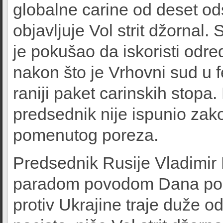
globalne carine od deset od
objavljuje Vol strit džornal
je pokušao da iskoristi odre
nakon što je Vrhovni sud u 
raniji paket carinskih stop
predsednik nije ispunio za
pomenutog poreza.
Predsednik Rusije Vladimir
paradom povodom Dana pobe
protiv Ukrajine traje duže o