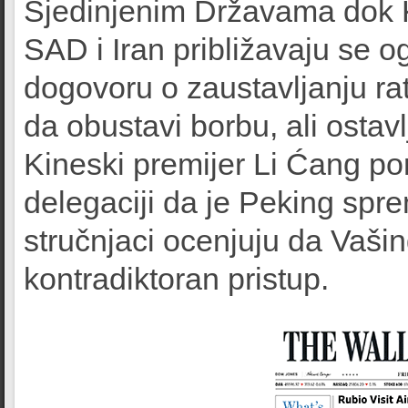
Sjedinjenim Državama dok Ki
SAD i Iran približavaju se 
dogovoru o zaustavljanju ra
da obustavi borbu, ali ostav
Kineski premijer Li Ćang po
delegaciji da je Peking spr
stručnjaci ocenjuju da Vaši
kontradiktoran pristup.