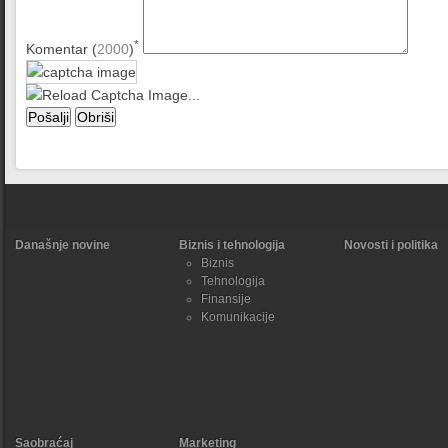
*
Komentar (
2000
)
Današnje novine
Biznis i tehnologija
Novosti i politika
Biznis
Tehnologija
Finansije
Komunikacije
Saobraćaj
Marketing