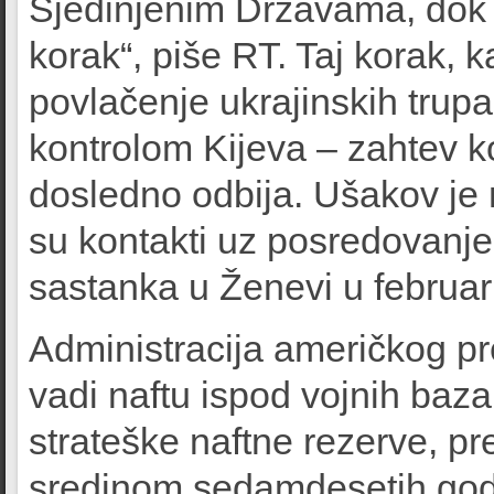
Sjedinjenim Državama, dok K
korak“, piše RT. Taj korak,
povlačenje ukrajinskih trup
kontrolom Kijeva – zahtev k
dosledno odbija. Ušakov je 
su kontakti uz posredovanje
sastanka u Ženevi u februar
Administracija američkog p
vadi naftu ispod vojnih baza
strateške naftne rezerve, pr
sredinom sedamdesetih godi