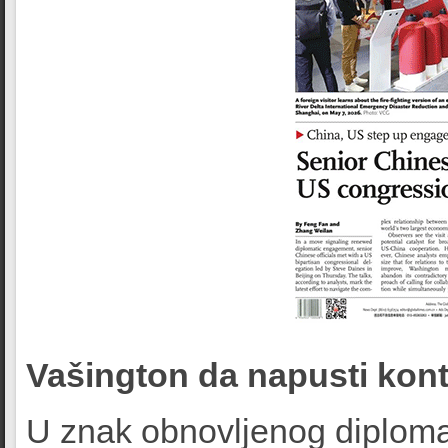
Vašington da napusti kont
U znak obnovljenog diplom