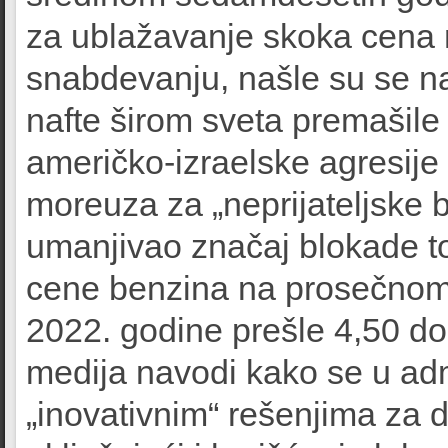
za ublažavanje skoka cena
snabdevanju, našle su se n
nafte širom sveta premašile
američko-izraelske agresije
moreuza za „neprijateljske 
umanjivao značaj blokade t
cene benzina na prosečnom 
2022. godine prešle 4,50 do
medija navodi kako se u adm
„inovativnim“ rešenjima za 