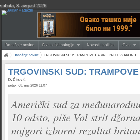
subota, 8. avgust 2026
Današnje novine
Biznis i tehnologija
Novosti i politika
Život
Današnje novine
TRGOVINSKI SUD: TRAMPOVE CARINE PROTIVZAKONITE
TRGOVINSKI SUD: TRAMPOVE
D. Ćirović
petak, 08. maj 2026 11:07
Američki sud za međunarodnu 
10 odsto, piše Vol strit džor
najgori izborni rezultat britan