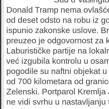
Donald Tramp nema ovlašćen
od deset odsto na robu iz go
ispunio zakonske uslove. Br
preuzeo je odgovornost za ka
Laburističke partije na lokal
već izgubila kontrolu u osa
pogodile su naftni objekat 
od 700 kilometara od granic
Zelenski. Portparol Kremlja 
ne vidi svrhu u nastavljanju