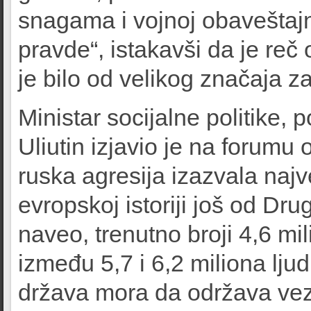
snagama i vojnoj obaveštajn
pravde“, istakavši da je reč
je bilo od velikog značaja za
Ministar socijalne politike, 
Uliutin izjavio je na forumu
ruska agresija izazvala najv
evropskoj istoriji još od Dru
naveo, trenutno broji 4,6 mil
između 5,7 i 6,2 miliona lju
država mora da održava vez