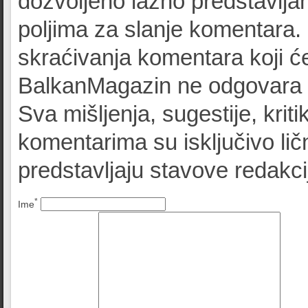
dozvoljeno lažno predstavljan
poljima za slanje komentara.
skraćivanja komentara koji će
BalkanMagazin ne odgovara z
Sva mišljenja, sugestije, kriti
komentarima su isključivo lič
predstavljaju stavove redak
*
Ime