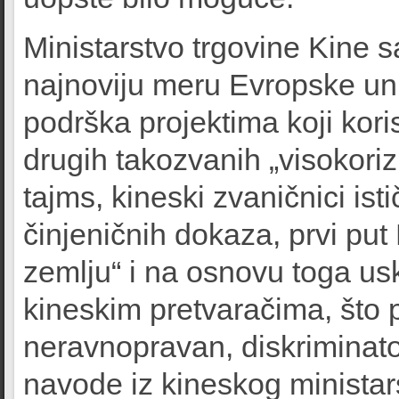
Ministarstvo trgovine Kine 
najnoviju meru Evropske uni
podrška projektima koji kori
drugih takozvanih „visokori
tajms, kineski zvaničnici isti
činjeničnih dokaza, prvi put
zemlju“ i na osnovu toga us
kineskim pretvaračima, što p
neravnopravan, diskriminato
navode iz kineskog minista