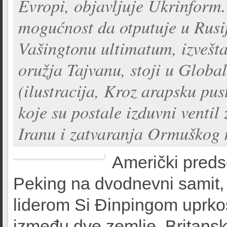
Evropi, objavljuje Ukrinform.
mogućnost da otputuje u Rusij
Vašingtonu ultimatum, izvešta
oružja Tajvanu, stoji u Globa
(ilustracija, Kroz arapsku pu
koje su postale izduvni ventil
Iranu i zatvaranja Ormuškog 
Američki preds
Peking na dvodnevni samit, 
liderom Si Đinpingom uprko
između dve zemlje. Britansk