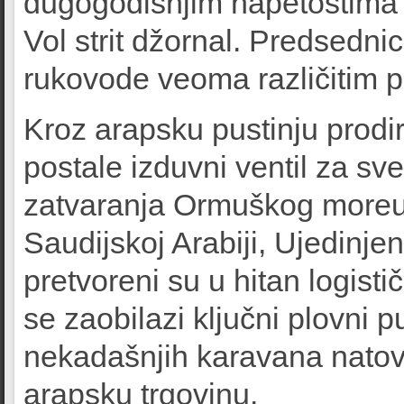
dugogodišnjim napetostima 
Vol strit džornal. Predsedni
rukovode veoma različitim p
Kroz arapsku pustinju prodi
postale izduvni ventil za sv
zatvaranja Ormuškog moreuz
Saudijskoj Arabiji, Ujedinj
pretvoreni su u hitan logistič
se zaobilazi ključni plovni 
nekadašnjih karavana natov
arapsku trgovinu.