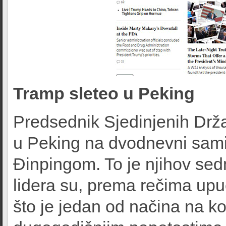
Tramp sleteo u Peking
Predsednik Sjedinjenih Drž
u Peking na dvodnevni sami
Đinpingom. To je njihov sedm
lidera su, prema rečima upu
što je jedan od načina na koj