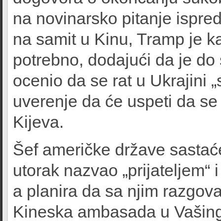
na novinarsko pitanje ispre
na samit u Kinu, Tramp je ka
potrebno, dodajući da je do
ocenio da se rat u Ukrajini „s
uverenje da će uspeti da s
Kijeva.
Šef američke države sastaće
utorak nazvao „prijateljem“ 
a planira da sa njim razgova
Kineska ambasada u Vašingto