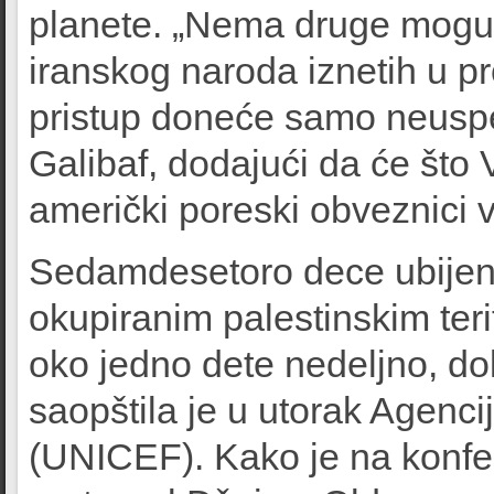
planete. „Nema druge mogućn
iranskog naroda iznetih u p
pristup doneće samo neusp
Galibaf, dodajući da će što 
američki poreski obveznici v
Sedamdesetoro dece ubijeno
okupiranim palestinskim teri
oko jedno dete nedeljno, do
saopštila je u utorak Agenci
(UNICEF). Kako je na konfer