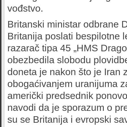
vođstvo.
Britanski ministar odbrane D
Britanija poslati bespilotne l
razarač tipa 45 „HMS Drago
obezbedila slobodu plovidbe,
doneta je nakon što je Iran 
obogaćivanjem uranijuma za
američki predsednik ponovo
navodi da je sporazum o pre
su se Britanija i evropski sa