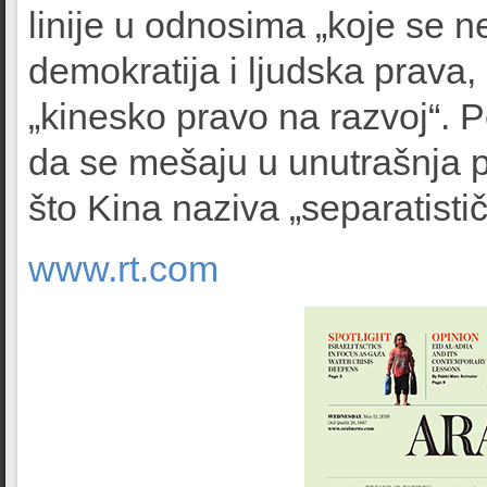
linije u odnosima „koje se ne
demokratija i ljudska prava, „
„kinesko pravo na razvoj“. 
da se mešaju u unutrašnja p
što Kina naziva „separatist
www.rt.com