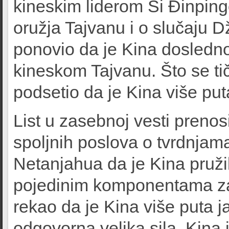
kineskim liderom Si Đinping
oružja Tajvanu i o slučaju D
ponovio da je Kina dosledno 
kineskom Tajvanu. Što se ti
podsetio da je Kina više puta
List u zasebnoj vesti prenosi
spoljnih poslova o tvrdnjam
Netanjahua da je Kina pruži
pojedinim komponentama za
rekao da je Kina više puta j
odgovorna velika sila, Kina 