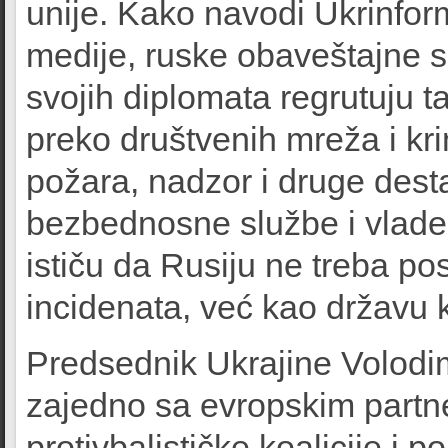
unije. Kako navodi Ukrinfor
medije, ruske obaveštajne 
svojih diplomata regrutuju 
preko društvenih mreža i kr
požara, nadzor i druge dest
bezbednosne službe i vlade,
ističu da Rusiju ne treba po
incidenata, već kao državu ko
Predsednik Ukrajine Volodimi
zajedno sa evropskim partn
protivbalističke koalicije i p