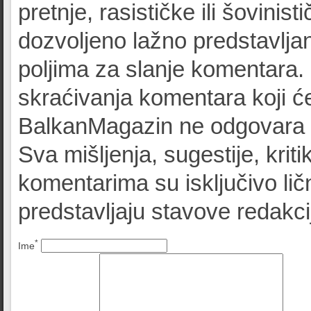
pretnje, rasističke ili šovinist
dozvoljeno lažno predstavljan
poljima za slanje komentara.
skraćivanja komentara koji će
BalkanMagazin ne odgovara z
Sva mišljenja, sugestije, kriti
komentarima su isključivo lič
predstavljaju stavove redak
*
Ime