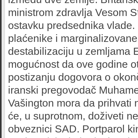
ministrom zdravlja Vesom St
ostavku predsednika vlade. 
plaćenike i marginalizovane r
destabilizaciju u zemljama E
mogućnost da ove godine ot
postizanju dogovora o okonč
iranski pregovodač Muhamed
Vašington mora da prihvati n
će, u suprotnom, doživeti ne
obveznici SAD. Portparol ki