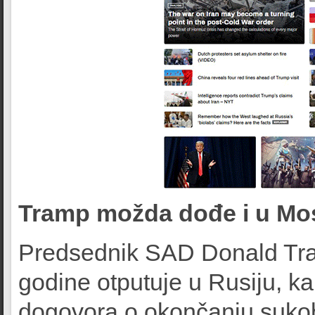
Tramp možda dođe i u Mo
Predsednik SAD Donald Tram
godine otputuje u Rusiju, k
dogovora o okončanju sukob