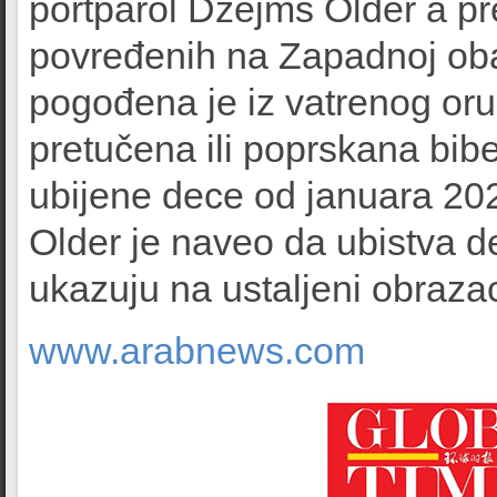
portparol Džejms Older a pre
povređenih na Zapadnoj oba
pogođena je iz vatrenog oru
pretučena ili poprskana bib
ubijene dece od januara 202
Older je naveo da ubistva de
ukazuju na ustaljeni obraza
www.arabnews.com