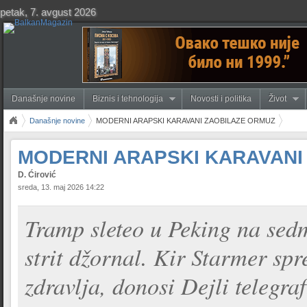
petak, 7. avgust 2026
Današnje novine
Biznis i tehnologija
Novosti i politika
Život
Današnje novine
MODERNI ARAPSKI KARAVANI ZAOBILAZE ORMUZ
MODERNI ARAPSKI KARAVANI
D. Ćirović
sreda, 13. maj 2026 14:22
Tramp sleteo u Peking na sedm
strit džornal. Kir Starmer sp
zdravlja, donosi Dejli telegraf