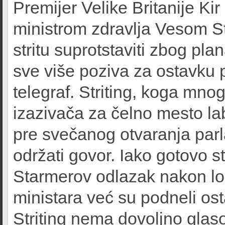
Premijer Velike Britanije K
ministrom zdravlja Vesom St
stritu suprotstaviti zbog pl
sve više poziva za ostavku 
telegraf. Striting, koga mno
izazivača za čelno mesto la
pre svečanog otvaranja parl
održati govor. Iako gotovo st
Starmerov odlazak nakon loš
ministara već su podneli ost
Striting nema dovoljno glas