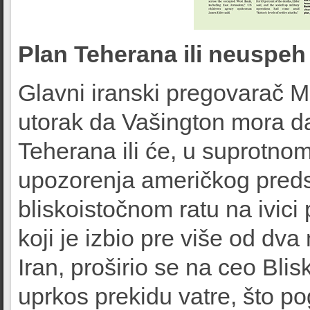
Plan Teherana ili neuspeh
Glavni iranski pregovarač M
utorak da Vašington mora da 
Teherana ili će, u suprotno
upozorenja američkog predse
bliskoistočnom ratu na ivici
koji je izbio pre više od d
Iran, proširio se na ceo Blis
uprkos prekidu vatre, što po