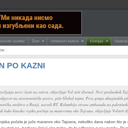
Novosti i politika
Život
Umetnost i kultura
Energija
Saobrać
ZNI
N PO KAZNI
vljanja nove vlasti na ostrvu, objavljuje Vol strit džornal. Novi predsednik T
 odgovor na secesionističke pozive, piše Global tajms. Prva grupa ukrajinskih p
ička sredstva u Rusiji, navodi RT. Kolumbija otvara ambasadu na palestinskoj 
idi kako kineska vojska počinje sa manevrima oko Tajvana, objavljuje Volstrit d
ojska počela je juče manevre oko Tajvana, nekoliko dana nakon što je 