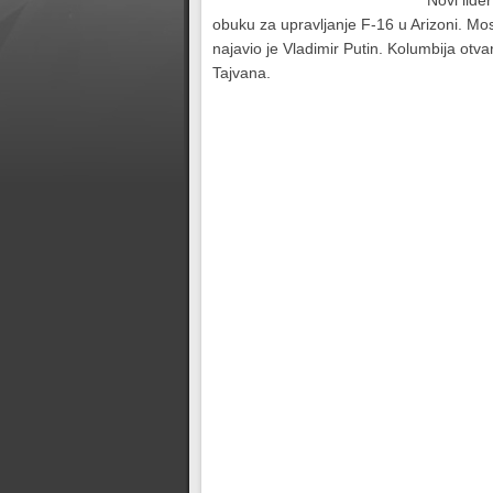
Novi lider
obuku za upravljanje F-16 u Arizoni. Mo
najavio je Vladimir Putin. Kolumbija otva
Tajvana.