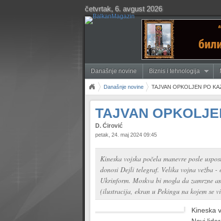
četvrtak, 6. avgust 2026
Današnje novine
Biznis i tehnologija
Današnje novine
TAJVAN OPKOLJEN PO KA
TAJVAN OPKOLJE
D. Ćirović
petak, 24. maj 2024 09:45
Kineska vojska počela manevre posle usposta
donosi Dejli telegraf. Velika vojna vežba -
Ukrinform. Moskva bi mogla da zamrzne amer
(ilustracija, ekran u Pekingu na kojem se v
Kineska v