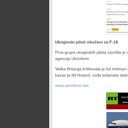
Ukrajinski piloti obučeni za F-16
Prva grupa ukrajinskih pilota završila j
agencija Ukrinform.
Velika Britanija kritikovala je loš tretm
kazao je Nil Holand, vođa britanske del
www.ukrinform.net