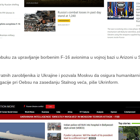
e obuku za upravljanje borbenim F-16 avionima u vojnoj bazi u Arizoni u 
an ratnih zarobljenika iz Ukrajine i pozvala Moskvu da osigura humanitar
egacije pri Oebsu na zasedanju Stalnog veća, piše Ukrinform.