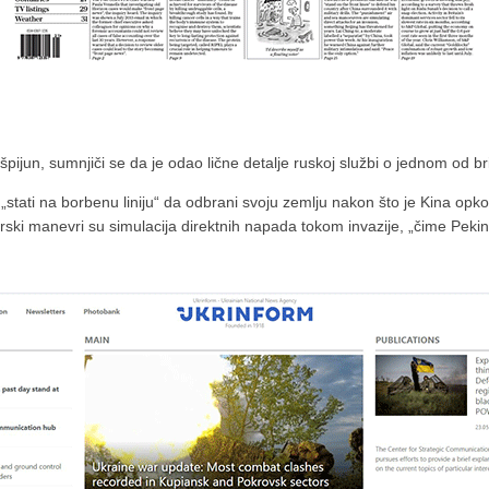
pijun, sumnjiči se da je odao lične detalje ruskoj službi o jednom od brit
„stati na borbenu liniju“ da odbrani svoju zemlju nakon što je Kina opkol
orski manevri su simulacija direktnih napada tokom invazije, „čime Peki