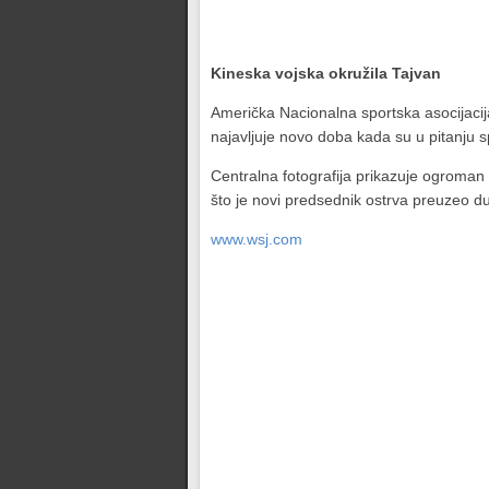
Kineska vojska okružila Tajvan
Američka Nacionalna sportska asocijacija
najavljuje novo doba kada su u pitanju sp
Centralna fotografija prikazuje ogroma
što je novi predsednik ostrva preuzeo d
www.wsj.com