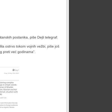
anskih poslanika, piše Dejli telegraf.
ila ostrvo tokom vojnih vežbi, piše još
ng preti već godinama“.