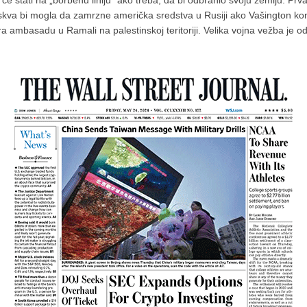
 će stati na „borbenu liniju“ ako treba, da bi odbranio svoju zemlju. Prva
skva bi mogla da zamrzne američka sredstva u Rusiji ako Vašington konf
ra ambasadu u Ramali na palestinskoj teritoriji. Velika vojna vežba je o