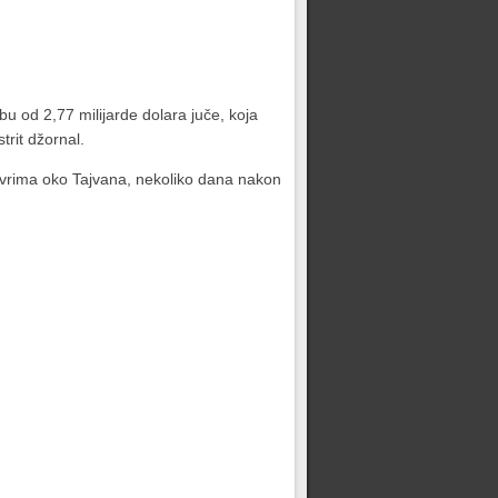
bu od 2,77 milijarde dolara juče, koja
trit džornal.
evrima oko Tajvana, nekoliko dana nakon