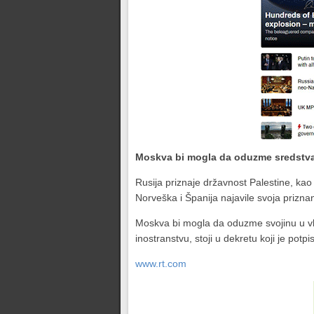
Moskva bi mogla da oduzme sredstv
Rusija priznaje državnost Palestine, kao 
Norveška i Španija najavile svoja prizna
Moskva bi mogla da oduzme svojinu u vla
inostranstvu, stoji u dekretu koji je pot
www.rt.com