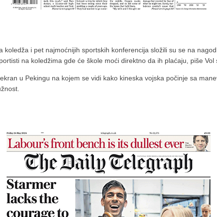
 koledža i pet najmoćnijih sportskih konferencija složili su se na nagod
ortisti na koledžima gde će škole moći direktno da ih plaćaju, piše Vol s
n ekran u Pekingu na kojem se vidi kako kineska vojska počinje sa man
užnost.