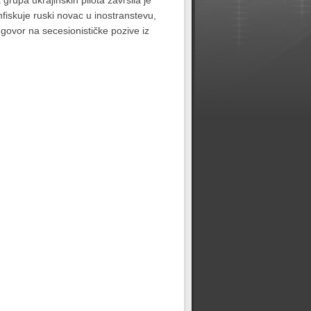
 grupa ukrajinskih pilota završila je
iskuje ruski novac u inostranstevu,
dgovor na secesionističke pozive iz