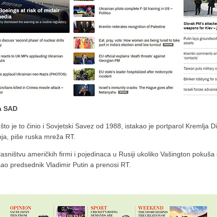
a SAD
što je to činio i Sovjetski Savez od 1988, istakao je portparol Kremlja Di
nja, piše ruska mreža RT.
sništvu američkih firmi i pojedinaca u Rusiji ukoliko Vašington pokuša 
pisao predsednik Vladimir Putin a prenosi RT.