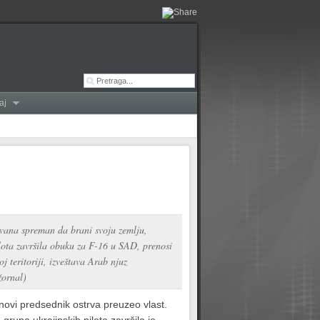
aj
ajvana spreman da brani svoju zemlju,
ilota završila obuku za F-16 u SAD, prenosi
teritoriji, izveštava Arab njuz
žornal)
novi predsednik ostrva preuzeo vlast.