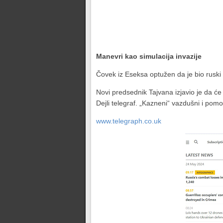
Manevri kao simulacija invazije
Čovek iz Eseksa optužen da je bio ruski š
Novi predsednik Tajvana izjavio je da će 
Dejli telegraf. „Kazneni“ vazdušni i pom
www.telegraph.co.uk