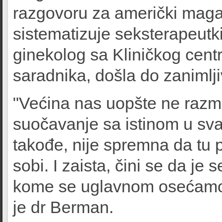
razgovoru za američki mag
sistematizuje seksterapeutki
ginekolog sa Kliničkog centr
saradnika, došla do zanimlj
"Većina nas uopšte ne razmi
suočavanje sa istinom u sv
takođe, nije spremna da tu p
sobi. I zaista, čini se da je
kome se uglavnom osećamo 
je dr Berman.