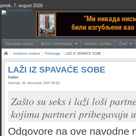
petak, 7. avgust 2026
Današnje novine
Biznis i tehnologija
Novosti i politika
Život
Umetnost i kultura
Psihologija
LAŽI IZ SPAVAĆE SOBE
LAŽI IZ SPAVAĆE SOBE
FoNet
četvrtak, 06. decembar 2007 00:00
Zašto su seks i laži loši partne
kojima partneri pribegavaju u
Odgovore na ove navodne n