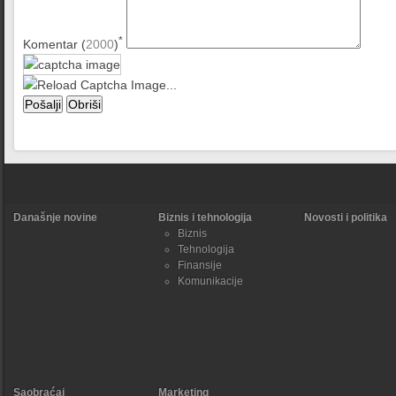
*
Komentar (
2000
)
Današnje novine
Biznis i tehnologija
Novosti i politika
Biznis
Tehnologija
Finansije
Komunikacije
Saobraćaj
Marketing