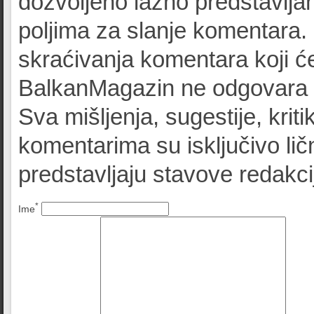
dozvoljeno lažno predstavljan
poljima za slanje komentara.
skraćivanja komentara koji će
BalkanMagazin ne odgovara z
Sva mišljenja, sugestije, kriti
komentarima su isključivo lič
predstavljaju stavove redak
*
Ime