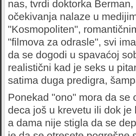
nas, tvrdi doktorka Berman,
očekivanja nalaze u medijim
"Kosmopoliten", romantični
"filmova za odrasle", svi im
da se dogodi u spavaćoj sobi
realistični kad je seks u pit
satima duga predigra, šampan
Ponekad "ono" mora da se od
deca još u krevetu ili dok j
a dama nije stigla da se dep
je da se otresete pogrešne s