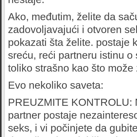
Ako, međutim, želite da sa
zadovoljavajući i otvoren se
pokazati šta želite. postaje
sreću, reći partneru istinu 
toliko strašno kao što može 
Evo nekoliko saveta:
PREUZMITE KONTROLU: Naž
partner postaje nezainteres
seks, i vi počinjete da gubit