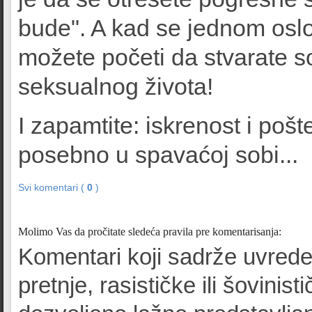
bude". A kad se jednom oslo
možete početi da stvarate s
seksualnog života!
I zapamtite: iskrenost i pošte
posebno u spavaćoj sobi...
Svi komentari (
0
)
Molimo Vas da pročitate sledeća pravila pre komentarisanja:
Komentari koji sadrže uvrede
pretnje, rasističke ili šovinist