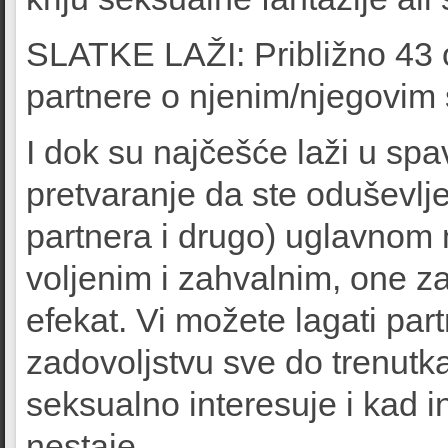
SLATKE LAŽI: Približno 43 o
partnere o njenim/njegovim
I dok su najčešće laži u spa
pretvaranje da ste oduševl
partnera i drugo) uglavnom 
voljenim i zahvalnim, one z
efekat. Vi možete lagati part
zadovoljstvu sve do trenutk
seksualno interesuje i kad 
nestaje.