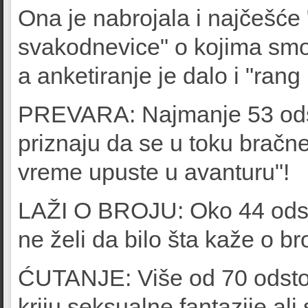
Ona je nabrojala i najčešće 
svakodnevice" o kojima smo
a anketiranje je dalo i "rang l
PREVARA: Najmanje 53 odst
priznaju da se u toku bračne
vreme upuste u avanturu"!
LAŽI O BROJU: Oko 44 odsto a
ne želi da bilo šta kaže o b
ĆUTANJE: Više od 70 odsto 
kriju seksualne fantazije ali 