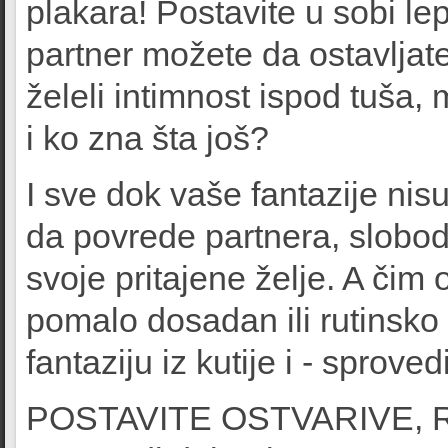
plakara! Postavite u sobi lep
partner možete da ostavljat
želeli intimnost ispod tuša
i ko zna šta još?
I sve dok vaše fantazije nisu
da povrede partnera, slobodn
svoje pritajene želje. A čim 
pomalo dosadan ili rutinsko 
fantaziju iz kutije i - sprovedi
POSTAVITE OSTVARIVE, R