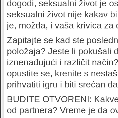
dogodi, seksualni život je 
seksualni život nije kakav bi
je, možda, i vaša krivica za
Zapitajte se kad ste posledn
položaja? Jeste li pokušali
iznenađujući i različit način
opustite se, krenite s nesta
prihvatiti igru i biti srećan
BUDITE OTVORENI: Kakve maš
od partnera? Vreme je da ov