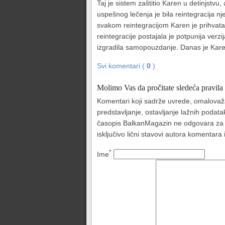
Taj je sistem zaštitio Karen u detinjstv
uspešnog lečenja je bila reintegracija n
svakom reintegracijom Karen je prihvatal
reintegracije postajala je potpunija verz
izgradila samopouzdanje. Danas je Kare
Svi komentari (
0
)
Molimo Vas da pročitate sledeća pravila
Komentari koji sadrže uvrede, omalovažava
predstavljanje, ostavljanje lažnih podat
časopis BalkanMagazin ne odgovara za sad
isključivo lični stavovi autora komentar
*
Ime