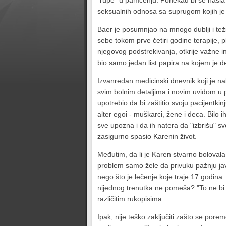
"rupe" u pamćenju. Ponekad bi se našla 
seksualnih odnosa sa suprugom kojih je s
Baer je posumnjao na mnogo dublji i teži
sebe tokom prve četiri godine terapije,
njegovog podstrekivanja, otkrije važne 
bio samo jedan list papira na kojem je 
Izvanredan medicinski dnevnik koji je n
svim bolnim detaljima i novim uvidom u p
upotrebio da bi zaštitio svoju pacijentki
alter egoi - muškarci, žene i deca. Bilo
sve upozna i da ih natera da "izbrišu" sv
zasigurno spasio Karenin život.
Međutim, da li je Karen stvarno bolovala o
problem samo žele da privuku pažnju jav
nego što je lečenje koje traje 17 godina
nijednog trenutka ne pomeša? "To ne bi 
različitim rukopisima.
Ipak, nije teško zaključiti zašto se pore