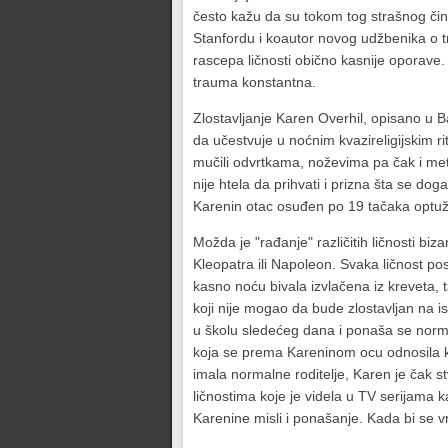
često kažu da su tokom tog strašnog čina 
Stanfordu i koautor novog udžbenika o t
rascepa ličnosti obično kasnije oporave.
trauma konstantna.
Zlostavljanje Karen Overhil, opisano u Ba
da učestvuje u noćnim kvazireligijskim ritua
mučili odvrtkama, noževima pa čak i meta
nije htela da prihvati i prizna šta se d
Karenin otac osuđen po 19 tačaka optuž
Možda je "rađanje" različitih ličnosti b
Kleopatra ili Napoleon. Svaka ličnost po
kasno noću bivala izvlačena iz kreveta, 
koji nije mogao da bude zlostavljan na is
u školu sledećeg dana i ponaša se norma
koja se prema Kareninom ocu odnosila ka
imala normalne roditelje, Karen je čak s
ličnostima koje je videla u TV serijama k
Karenine misli i ponašanje. Kada bi se vra