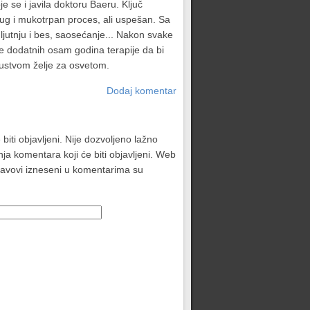
e se i javila doktoru Baeru. Ključ
 dug i mukotrpan proces, ali uspešan. Sa
ljutnju i bes, saosećanje... Nakon svake
ođe dodatnih osam godina terapije da bi
sustvom želje za osvetom.
Dodaj komentar
biti objavljeni. Nije dozvoljeno lažno
ja komentara koji će biti objavljeni. Web
stavovi izneseni u komentarima su