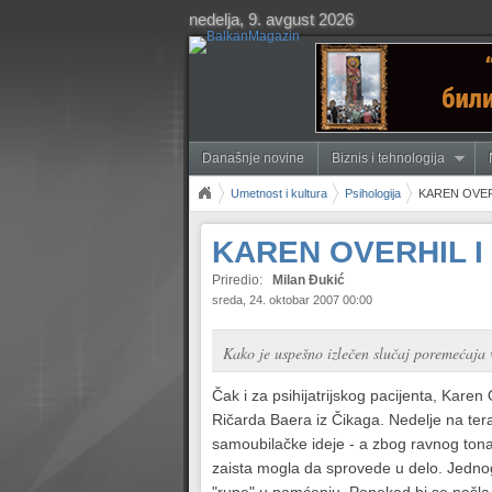
nedelja, 9. avgust 2026
Današnje novine
Biznis i tehnologija
Umetnost i kultura
Psihologija
KAREN OVERH
KAREN OVERHIL I
Priredio:
Milan Đukić
sreda, 24. oktobar 2007 00:00
Kako je uspešno izlečen slučaj poremećaja v
Čak i za psihijatrijskog pacijenta, Karen
Ričarda Baera iz Čikaga. Nedelje na tera
samoubilačke ideje - a zbog ravnog tona,
zaista mogla da sprovede u delo. Jednog