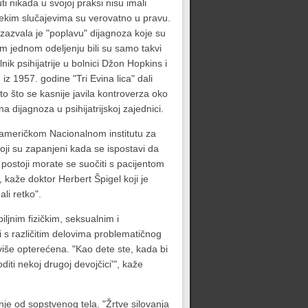
i nikada u svojoj praksi nisu imali
 nekim slučajevima su verovatno u pravu.
izazvala je "poplavu" dijagnoza koje su
lom jednom odeljenju bili su samo takvi
nik psihijatrije u bolnici Džon Hopkins i
 iz 1957. godine "Tri Evina lica" dali
to što se kasnije javila kontroverza oko
 dijagnoza u psihijatrijskoj zajednici.
 američkom Nacionalnom institutu za
koji su zapanjeni kada se ispostavi da
 postoji morate se suočiti s pacijentom
, kaže doktor Herbert Špigel koji je
li retko".
ljnim fizičkim, seksualnim i
ti s različitim delovima problematičnog
eviše opterećena. "Kao dete ste, kada bi
diti nekoj drugoj devojčici'", kaže
je od sopstvenog tela. "Žrtve silovanja