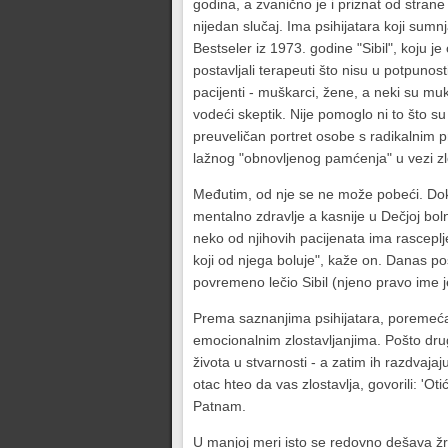
godina, a zvanično je i priznat od strane
nijedan slučaj. Ima psihijatara koji sumn
Bestseler iz 1973. godine "Sibil", koju 
postavljali terapeuti što nisu u potpunost
pacijenti - muškarci, žene, a neki su muka
vodeći skeptik. Nije pomoglo ni to što su t
preuveličan portret osobe s radikalnim pr
lažnog "obnovljenog pamćenja" u vezi zlos
Međutim, od nje se ne može pobeći. Dok
mentalno zdravlje a kasnije u Dečjoj boln
neko od njihovih pacijenata ima rasceplje
koji od njega boluje", kaže on. Danas pos
povremeno lečio Sibil (njeno pravo ime je 
Prema saznanjima psihijatara, poremećaj 
emocionalnim zlostavljanjima. Pošto drugi
života u stvarnosti - a zatim ih razdvaj
otac hteo da vas zlostavlja, govorili: 'Ot
Patnam.
U manjoj meri isto se redovno dešava žr