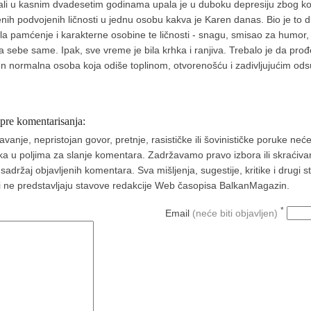
u, ali u kasnim dvadesetim godinama upala je u duboku depresiju zbog koj
jenih podvojenih ličnosti u jednu osobu kakva je Karen danas. Bio je to
a pamćenje i karakterne osobine te ličnosti - snagu, smisao za humor, 
ija sebe same. Ipak, sve vreme je bila krhka i ranjiva. Trebalo je da pr
n normalna osoba koja odiše toplinom, otvorenošću i zadivljujućim od
 pre komentarisanja:
nje, nepristojan govor, pretnje, rasističke ili šovinističke poruke neće 
aka u poljima za slanje komentara. Zadržavamo pravo izbora ili skraćivan
ržaj objavljenih komentara. Sva mišljenja, sugestije, kritike i drugi 
a i ne predstavljaju stavove redakcije Web časopisa BalkanMagazin.
*
Email
(neće biti objavljen)