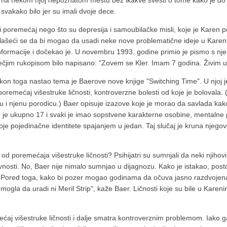
na nekom njoj nepoznatom mestu bez ikakve svesti o tome kako je do n
vakako bilo jer su imali dvoje dece.
 poremećaj nego što su depresija i samoubilačke misli, koje je Karen p
 plašeći se da bi mogao da usadi neke nove problematične ideje u Kare
informacije i dočekao je. U novembru 1993. godine primio je pismo s n
dečjim rukopisom bilo napisano: "Zovem se Kler. Imam 7 godina. Živim u
akon toga nastao tema je Baerove nove knjige "Switching Time". U njoj 
oremećaj višestruke ličnosti, kontroverzne bolesti od koje je bolovala. 
nju i njenu porodicu.) Baer opisuje izazove koje je morao da savlada kako 
 ih je ukupno 17 i svaki je imao sopstvene karakterne osobine, mentalne 
oje pojedinačne identitete spajanjem u jedan. Taj slučaj je kruna njegove
d poremećaja višestruke ličnosti? Psihijatri su sumnjali da neki njihovi p
nosti. No, Baer nije nimalo sumnjao u dijagnozu. Kako je istakao, posto
. Pored toga, kako bi pozer mogao godinama da očuva jasno razdvojena s
mogla da uradi ni Meril Strip", kaže Baer. Ličnosti koje su bile u Kar
mećaj višestruke ličnosti i dalje smatra kontroverznim problemom. Iako g