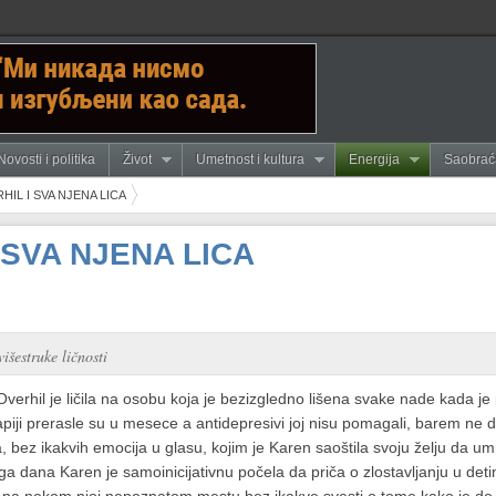
Novosti i politika
Život
Umetnost i kultura
Energija
Saobrać
IL I SVA NJENA LICA
 SVA NJENA LICA
išestruke ličnosti
 Overhil je ličila na osobu koja je bezizgledno lišena svake nade kada je
piji prerasle su u mesece a antidepresivi joj nisu pomagali, barem ne 
 bez ikakvih emocija u glasu, kojim je Karen saoštila svoju želju da umr
a dana Karen je samoinicijativnu počela da priča o zlostavljanju u det