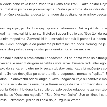
videle sebe kako lebde iznad tela i kako žale žrtvu", kaže doktor Dejvid
raumatskim psihičkim poremećajima. Razlika je u tome što se odrasle 
 Hronično zlostavljana deca to ne mogu da postignu jer je njihov osećaj 
erovoj knjizi, je bilo do krajnjih granica nehumano. Dok je još bila u os
lima - vezivali bi je za sto ili stolicu i govorili da je zla. "Bog želi da pat
lnim raspećima. Zatvarali bi je u mrtvački sanduk ili potapali u ledenu 
ogađa u kući, pobegla je od problema prihvatajući rad noću. Nemoguće je
nice zbog seksualnog zlostavljanja unuke, Karenine nećake.
izaran način borbe s problemom i nedaćama, ali on nema veze sa situacij
svećena je nekom drugom aspektu života žrtve. Primera radi, alter ego K
tako da se Karen ujutru ne bi sećala zlostavljanja. Kada bi mučenje za
ti način kao devojčica pa strahote nije u potpunosti mentalno "upijao". 
lno, uz obaveznu odeću dugih rukava i nogavica koje su sakrivale modr
o da se ništa ne dešava, pa je Karen mogla da živi u domaćinstvu u ko
tvorila Ketrin i Holdona koji su bile odrasle osobe odgovorne za njen ž
ao što su "Otac zna najbolje" i "Šou Dika van Dajka". Sve te ličnosti su s
tila u stvarnost, jedino bi znala da je "izgubila vreme".