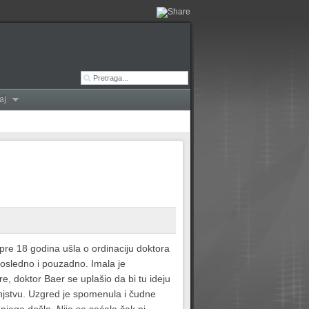
aj
 pre 18 godina ušla o ordinaciju doktora
dosledno i pouzadno. Imala je
e, doktor Baer se uplašio da bi tu ideju
injstvu. Uzgred je spomenula i čudne