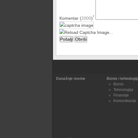
*
Komentar (
2000
)
Današnje novine
Biznis i tehnologij
Biznis
Tehnologija
Finansije
Komunikacije