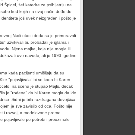
 Špigel, šef katedre za psihijatriju na
osobe kod kojih na ovaj način dođe do
identiteta još uvek neizgrađen i pošto je
novnoj školi otac i deda su je primoravali
iš" uzvikivali bi, probadali je iglama i
vodu. Njena majka, koja nije mogla ili
 dokazati ove navode, ali je 1993. godine
ama kada pacijenti umišljaju da su
ler "pojavljivala" bi se kada bi Karen
počelo, na scenu je stupao Majls, dečak
Elis je "rođena" da bi Karen mogla da ide
ice. Sidni je bila razdragana devojčica
jem je sve zavisilo od oca. Pošto nije
ivot i razvoj, a modelovane prema
e pojavljivale po potrebi i preuzimale