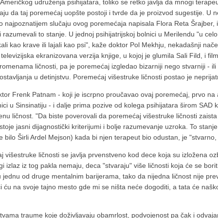
 Američkog udruženja psihijatara, toliko se retko javlja da mnogi terapeut
jaju da taj poremećaj uopšte postoji i tvrde da je proizvod sugestije. U
je o najpoznatijem slučaju ovog poremećaja napisala Flora Reta Šrajber, 
i razumevali to stanje. U jednoj psihijatrijskoj bolnici u Merilendu "u ce
li kao krave ili lajali kao psi", kaže doktor Pol Mekhju, nekadašnji načel
elevizijska ekranizovana verzija knjige, u kojoj je glumila Sali Fild, i film
omenama ličnosti, pa je poremećaj izgledao bizarniji nego stvarniji - ili 
tavljanja u detinjstvu. Poremećaj višestruke ličnosti postao je neprijatna
tor Frenk Patnam - koji je iscrpno proučavao ovaj poremećaj, prvo na
ici u Sinsinatiju - i dalje prima pozive od kolega psihijatara širom SAD 
nu ličnost. "Da biste poverovali da poremećaj višestruke ličnosti zaista
toje jasni dijagnostički kriterijumi i bolje razumevanje uzroka. To stanje
bilo Širli Ardel Mejson) kada bi njen terapeut bio odustan, je "stvarno, a
višestruke ličnosti se javlja prvenstveno kod dece koja su izložena ozbi
 izlaz iz tog pakla nemaju, deca "stvaraju" više ličnosti koja će se bori
aju jednu od druge mentalnim barijerama, tako da nijedna ličnost nije pr
ići ću na svoje tajno mesto gde mi se ništa neće dogoditi, a tata će naško
tvama traume koje doživljavaju obamrlost, podvojenost pa čak i odvajan