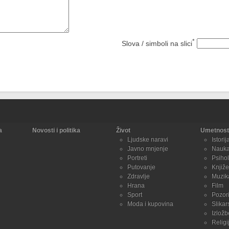
*
Slova / simboli na slici
a
Novosti i politika
Život
Umetnost 
Ljudske naravi
Istorij
Javno mnjenje
Nauk
Portreti
Psihol
Putovanje
Knjiže
Zdravlje
Muzik
Hrana
Film
Sport
Pozori
Moda i kupovina
Slikar
Izložb
Religi