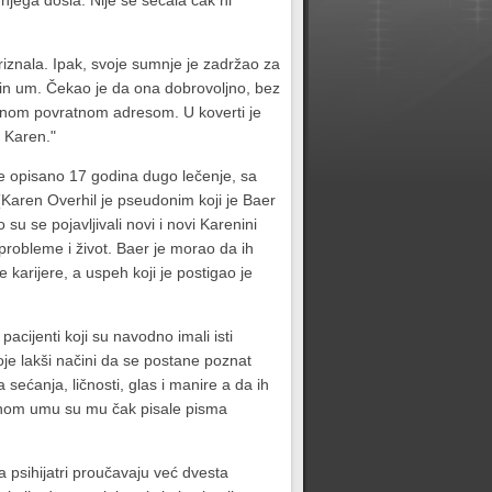
jega došla. Nije se sećala čak ni
riznala. Ipak, svoje sumnje je zadržao za
nin um. Čekao je da ona dobrovoljno, bez
jenom povratnom adresom. U koverti je
 Karen."
je opisano 17 godina dugo lečenje, sa
(Karen Overhil je pseudonim koji je Baer
su se pojavljivali novi i novi Karenini
probleme i život. Baer je morao da ih
 karijere, a uspeh koji je postigao je
acijenti koji su navodno imali isti
je lakši načini da se postane poznat
ećanja, ličnosti, glas i manire a da ih
eninom umu su mu čak pisale pisma
a psihijatri proučavaju već dvesta