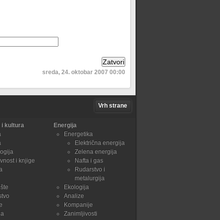
sreda, 24. oktobar 2007 00:00
Vrh strane
i kultura
Energija
a
Energetika
a
Električna energija
ogija
Zelena energija
vnost i knjige
Nafta i gas
a
Rudarstvo i
metalurgija
šte
Ekologija
stvo
Analize
e
Kompanije
ja
Zanimljivosti