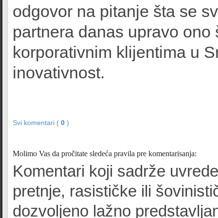
odgovor na pitanje šta se 
partnera danas upravo ono 
korporativnim klijentima u Srb
inovativnost.
Svi komentari (
0
)
Molimo Vas da pročitate sledeća pravila pre komentarisanja:
Komentari koji sadrže uvrede
pretnje, rasističke ili šovinist
dozvoljeno lažno predstavljan