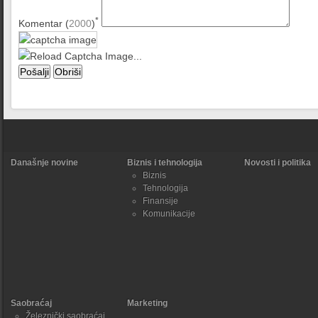
*
Komentar (
2000
)
Današnje novine
Biznis i tehnologija
Novosti i politika
Biznis
Tehnologija
Finansije
Komunikacije
Saobraćaj
Marketing
Železnički saobraćaj