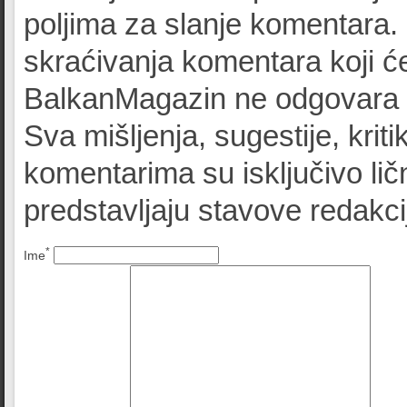
poljima za slanje komentara.
skraćivanja komentara koji će
BalkanMagazin ne odgovara z
Sva mišljenja, sugestije, kriti
komentarima su isključivo lič
predstavljaju stavove redak
*
Ime