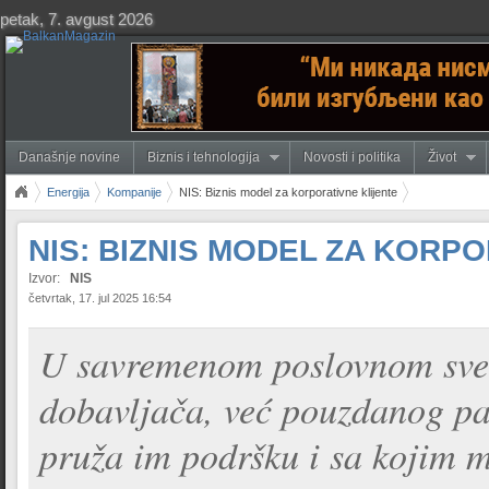
petak, 7. avgust 2026
Današnje novine
Biznis i tehnologija
Novosti i politika
Život
Energija
Kompanije
NIS: Biznis model za korporativne klijente
NIS: BIZNIS MODEL ZA KORP
Izvor:
NIS
četvrtak, 17. jul 2025 16:54
U savremenom poslovnom svet
dobavljača, već pouzdanog par
pruža im podršku i sa kojim 