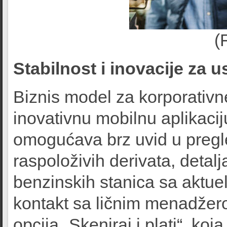
(
Stabilnost i inovacije za
Biznis model za korporativne
inovativnu mobilnu aplikaci
omogućava brz uvid u pregled
raspoloživih derivata, detalj
benzinskih stanica sa aktue
kontakt sa ličnim menadžerom
opcija „Skeniraj i plati“, k