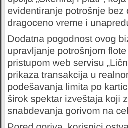
evidentiranje potrošnje bez
dragoceno vreme i unapređu
Dodatna pogodnost ovog biz
upravljanje potrošnjom flote
pristupom web servisu „Lični
prikaza transakcija u real
podešavanja limita po kartic
širok spektar izveštaja koji
snabdevanja gorivom na cel
Pored goriva, korisnici ostv