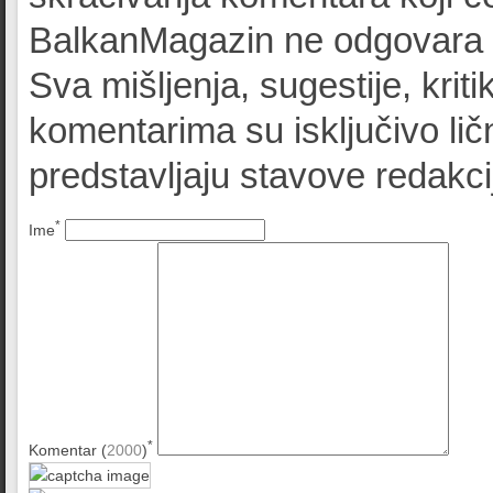
BalkanMagazin ne odgovara z
Sva mišljenja, sugestije, kriti
komentarima su isključivo lič
predstavljaju stavove redak
*
Ime
*
Komentar (
2000
)