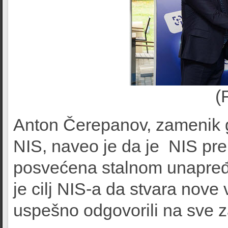
(
Anton Čerepanov, zamenik 
NIS, naveo je da je NIS pre
posvećena stalnom unapređen
je cilj NIS-a da stvara nove
uspešno odgovorili na sve za