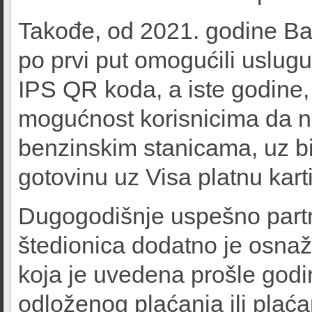
Takođe, od 2021. godine Ba
po prvi put omogućili uslu
IPS QR koda, a iste godine,
mogućnost korisnicima da n
benzinskim stanicama, uz bi
gotovinu uz Visa platnu kart
Dugogodišnje uspešno part
štedionica dodatno je osn
koja je uvedena prošle godi
odloženog plaćanja ili plać