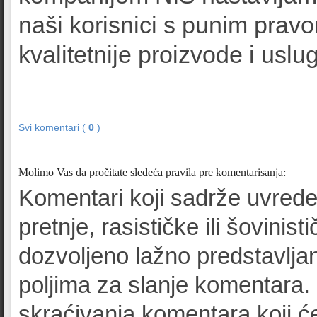
naši korisnici s punim prav
kvalitetnije proizvode i uslug
Svi komentari (
0
)
Molimo Vas da pročitate sledeća pravila pre komentarisanja:
Komentari koji sadrže uvrede
pretnje, rasističke ili šovinist
dozvoljeno lažno predstavljan
poljima za slanje komentara.
skraćivanja komentara koji će