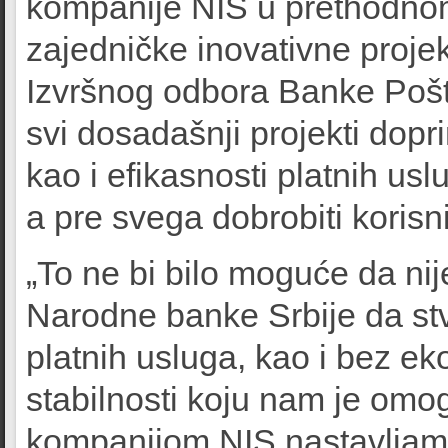
kompanije NIS u prethodnom
zajedničke inovativne proje
Izvršnog odbora Banke Pošt
svi dosadašnji projekti dopr
kao i efikasnosti platnih u
a pre svega dobrobiti korisnik
„To ne bi bilo moguće da nij
Narodne banke Srbije da stv
platnih usluga, kao i bez ek
stabilnosti koju nam je omog
kompanijom NIS nastavljamo