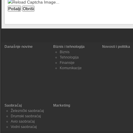
Današnje novine
Biznis i tehnologija
Novosti i politika
Biznis
Tehnologija
Finansije
Komunikacije
Saobraćaj
Marketing
Železnički saobraćaj
Drumski saobraćaj
Avio saobraćaj
Vodni saobraćaj