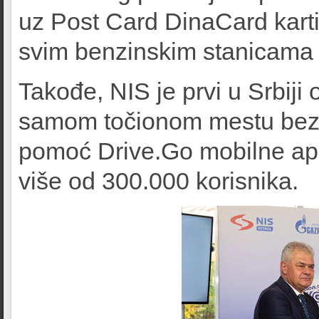
uz Post Card DinaCard kart
svim benzinskim stanicama 
Takođe, NIS je prvi u Srbiji
samom točionom mestu bez 
pomoć Drive.Go mobilne apli
više od 300.000 korisnika.