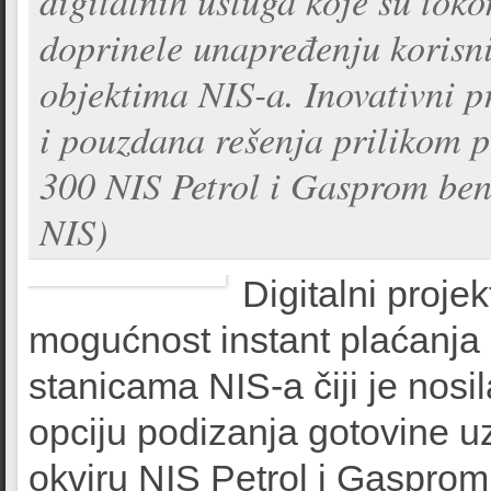
digitalnih usluga koje su tok
doprinele unapređenju korisn
objektima NIS-a. Inovativni p
i pouzdana rešenja prilikom p
300 NIS Petrol i Gasprom benz
NIS)
Digitalni proje
mogućnost instant plaćanj
stanicama NIS-a čiji je nosi
opciju podizanja gotovine u
okviru NIS Petrol i Gasprom