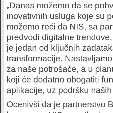
„Danas možemo da se pohva
inovativnih usluga koje su 
možemo reći da NIS, sa part
predvodi digitalne trendove
je jedan od ključnih zadatak
transformacije. Nastavljamo
za naše potrošače, a u plan
koji će dodatno obogatiti f
aplikacije, uz podršku naših
Ocenivši da je partnerstvo 