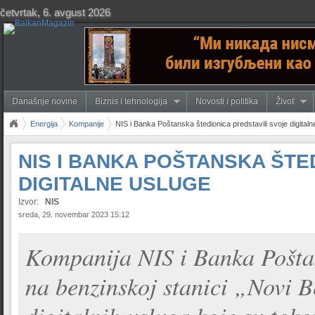
četvrtak, 6. avgust 2026
Današnje novine
Biznis i tehnologija
Novosti i politika
Život
Energija
Kompanije
NIS i Banka Poštanska štedionica predstavili svoje digitaln
NIS I BANKA POŠTANSKA ŠTE
DIGITALNE USLUGE
Izvor:
NIS
sreda, 29. novembar 2023 15:12
Kompanija NIS i Banka Poštan
na benzinskoj stanici „Novi B