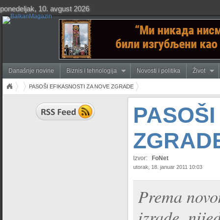
ponedeljak, 10. avgust 2026
Današnje novine
Biznis i tehnologija
Novosti i politika
Život
PASOŠI EFIKASNOSTI ZA NOVE ZGRADE
PASOŠI
ZGRAD
Izvor:
FoNet
utorak, 18. januar 2011 10:03
Prema novom 
izrade, nij