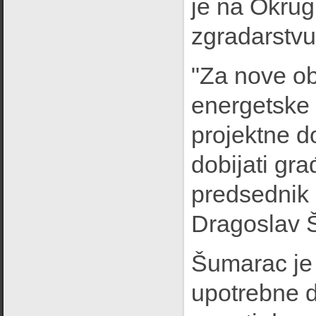
je na Okrug
zgradarstvu
"Za nove ob
energetske 
projektne d
dobijati gra
predsednik 
Dragoslav 
Šumarac je
upotrebne d