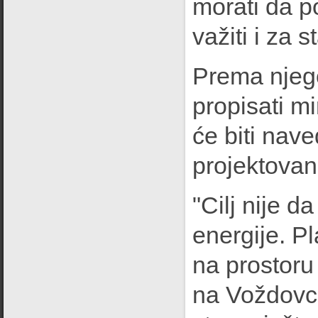
morati da p
važiti i za 
Prema njeg
propisati m
će biti nav
projektovan
"Cilj nije d
energije. Pl
na prostoru
na Voždovcu