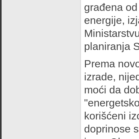
građena od 
energije, iz
Ministarstv
planiranja 
Prema novom
izrade, nij
moći da dob
"energetsk
korišćeni iz
doprinose s