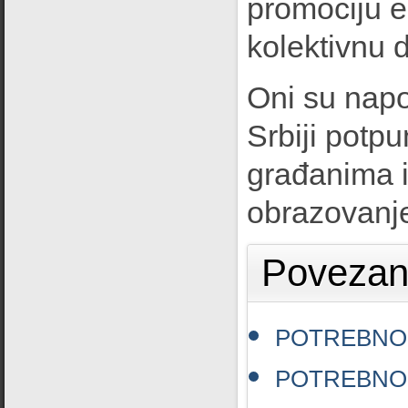
promociju e
kolektivnu d
Oni su napom
Srbiji potp
građanima i 
obrazovanje
Povezani
POTREBNO 
POTREBNO 