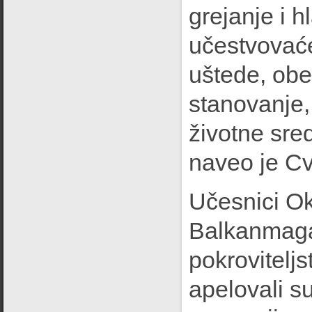
grejanje i h
učestvovaće
uštede, obe
stanovanje, 
životne sre
naveo je Cv
Učesnici Ok
Balkanmagaz
pokrovitel
apelovali su