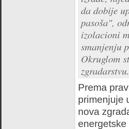
da dobije u
pasoša", od
izolacioni m
smanjenju po
Okruglom st
zgradarstvu
Prema pravi
primenjuje 
nova zgrada
energetske 