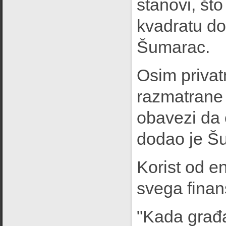
stanovi, št
kvadratu dob
Šumarac.
Osim privat
razmatrane 
obavezi da
dodao je Š
Korist od e
svega finan
"Kada građa