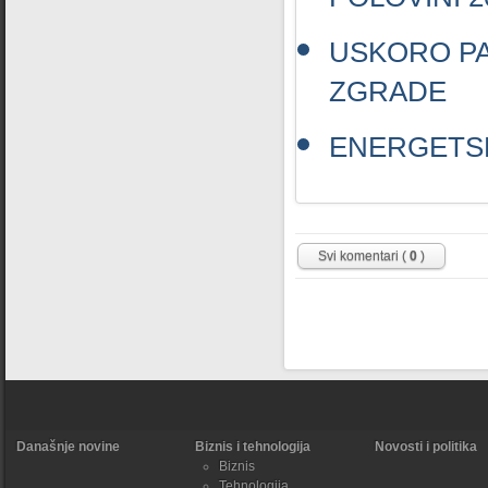
POLOVINI 2
USKORO PA
ZGRADE
ENERGETS
Svi komentari (
0
)
Današnje novine
Biznis i tehnologija
Novosti i politika
Biznis
Tehnologija