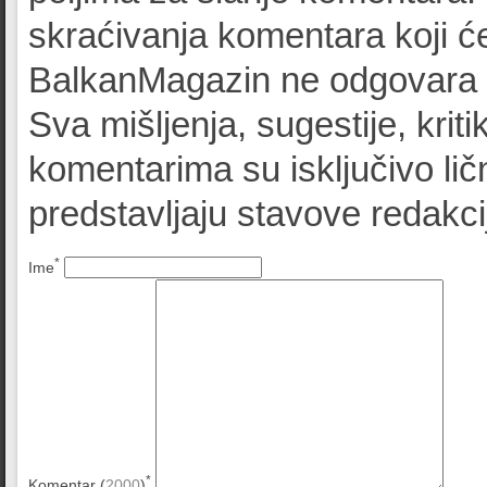
skraćivanja komentara koji će
BalkanMagazin ne odgovara z
Sva mišljenja, sugestije, kriti
komentarima su isključivo lič
predstavljaju stavove redak
*
Ime
*
Komentar (
2000
)