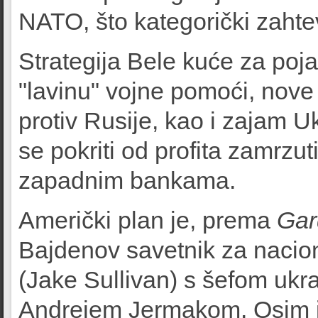
NATO, što kategorički zaht
Strategija Bele kuće za poja
"lavinu" vojne pomoći, nove
protiv Rusije, kao i zajam Uk
se pokriti od profita zamrzut
zapadnim bankama.
Američki plan je, prema
Gar
Bajdenov savetnik za nacio
(Jake Sullivan) s šefom ukr
Andrejem Jermakom. Osim is