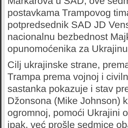
Markarova u SAD, ove sedmi
postavkama Trampovog tima 
potpredsednik SAD JD Vens 
nacionalnu bezbednost Majk 
opunomoćenika za Ukrajinu 
Cilj ukrajinske strane, pre
Trampa prema vojnoj i civiln
sastanka pokazuje i stav p
Džonsona (Mike Johnson) koj
ogromnoj, pomoći Ukrajini o
ipak, već prošle sedmice o