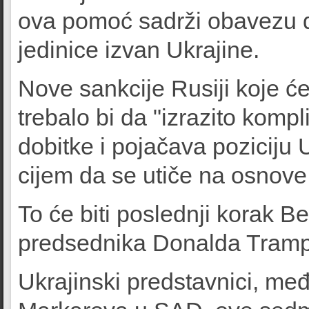
ova pomoć sadrži obavezu d
jedinice izvan Ukrajine.
Nove sankcije Rusiji koje će
trebalo bi da "izrazito komp
dobitke i pojačava poziciju
cijem da se utiče na osnov
To će biti poslednji korak B
predsednika Donalda Tram
Ukrajinski predstavnici, m