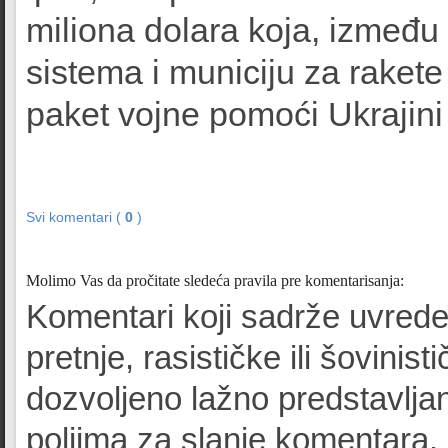
miliona dolara koja, između
sistema i municiju za rakete
paket vojne pomoći Ukrajini
Svi komentari (
0
)
Molimo Vas da pročitate sledeća pravila pre komentarisanja:
Komentari koji sadrže uvrede
pretnje, rasističke ili šovinist
dozvoljeno lažno predstavljan
poljima za slanje komentara.