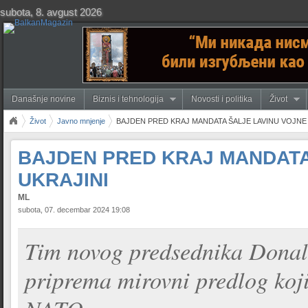
subota, 8. avgust 2026
Današnje novine
Biznis i tehnologija
Novosti i politika
Život
Život
Javno mnjenje
BAJDEN PRED KRAJ MANDATA ŠALJE LAVINU VOJNE
BAJDEN PRED KRAJ MANDATA
UKRAJINI
ML
subota, 07. decembar 2024 19:08
Tim novog predsednika Donal
priprema mirovni predlog koji