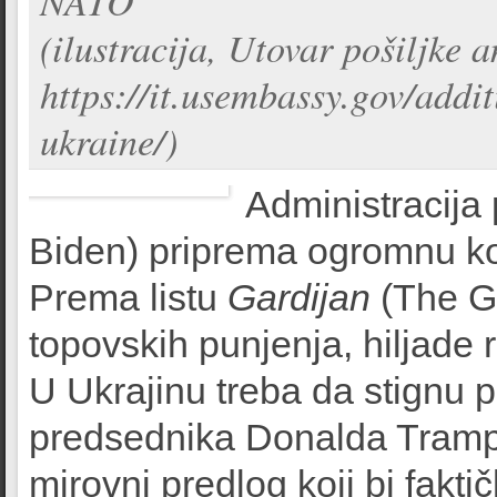
NATO
(ilustracija, Utovar pošiljke
https://it.usembassy.gov/addit
ukraine/)
Administracija
Biden) priprema ogromnu kol
Prema listu
Gardijan
(The Gu
topovskih punjenja, hiljade 
U Ukrajinu treba da stignu 
predsednika Donalda Trampa
mirovni predlog koji bi faktič