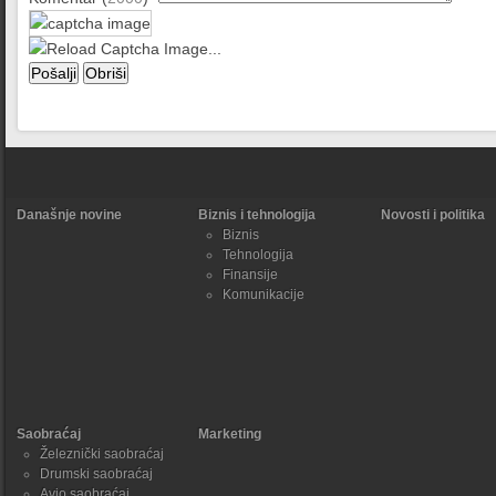
Današnje novine
Biznis i tehnologija
Novosti i politika
Biznis
Tehnologija
Finansije
Komunikacije
Saobraćaj
Marketing
Železnički saobraćaj
Drumski saobraćaj
Avio saobraćaj