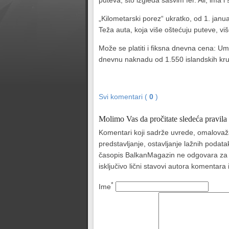
puteva, što izgleda sasvim fer. Ali, ima 
„Kilometarski porez“ ukratko, od 1. janu
Teža auta, koja više oštećuju puteve, više
Može se platiti i fiksna dnevna cena: Um
dnevnu naknadu od 1.550 islandskih krun
Svi komentari (
0
)
Molimo Vas da pročitate sledeća pravila
Komentari koji sadrže uvrede, omalovažava
predstavljanje, ostavljanje lažnih podat
časopis BalkanMagazin ne odgovara za sad
isključivo lični stavovi autora komentar
*
Ime