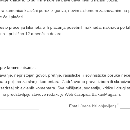
i svoje kritičare, to su firme koje se bave davanjem u najam vozila.
ara zameniće klasični porez iz goriva, novim sistemom zasnovanim na pr
 će i plaćati.
esto praćenja kilometara ili plaćanja posebnih naknada, naknada po ki
a - približno 12 američkih dolara.
 pre komentarisanja:
nje, nepristojan govor, pretnje, rasističke ili šovinističke poruke neće 
aka u poljima za slanje komentara. Zadržavamo pravo izbora ili skraćivan
ržaj objavljenih komentara. Sva mišljenja, sugestije, kritike i drugi 
a i ne predstavljaju stavove redakcije Web časopisa BalkanMagazin.
*
Email
(neće biti objavljen)