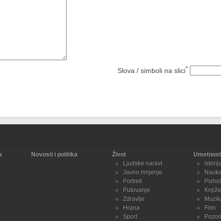
*
Slova / simboli na slici
a
Novosti i politika
Život
Umetnost 
Ljudske naravi
Istorij
Javno mnjenje
Nauk
Portreti
Psihol
Putovanje
Knjiže
Zdravlje
Muzik
Hrana
Film
Sport
Pozori