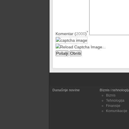
*
Komentar (
2000
)
Današnje novine
Biznis i tehnologij
Biznis
Tehnologija
Finansije
Komunikacije