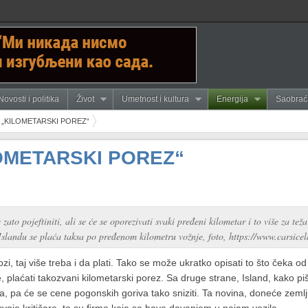
Novosti i politika
Život
Umetnost i kultura
Energija
Saobrać
 „KILOMETARSKI POREZ“
OMETARSKI POREZ“
to pojeftiniti, ali se će se oporezivati svaki pređeni kilometar i to više za teža
 Islandu se plaća taksa po pređenom kilometru vožnje, foto, https://www.carsic
ozi, taj više treba i da plati. Tako se može ukratko opisati to što čeka
, plaćati takozvani kilometarski porez. Sa druge strane, Island, kako pi
, pa će se cene pogonskih goriva tako sniziti. Ta novina, doneće zemlj