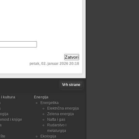
petak, 02. januar 2026 20:18
Vrh strane
i kultura
Energija
a
Energetika
a
Električna energija
ogija
Zelena energija
vnost i knjige
Nafta i gas
a
Rudarstvo i
metalurgija
šte
Ekologija