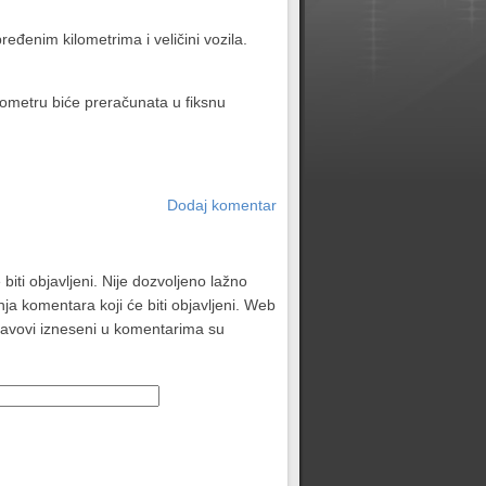
eđenim kilometrima i veličini vozila.
lometru biće preračunata u fiksnu
Dodaj komentar
biti objavljeni. Nije dozvoljeno lažno
ja komentara koji će biti objavljeni. Web
stavovi izneseni u komentarima su