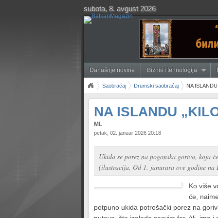
subota, 8. avgust 2026
Današnje novine
Biznis i tehnologija
Saobraćaj
Drumski saobraćaj
NA ISLANDU
NA ISLANDU „KIL
ML
petak, 02. januar 2026 20:18
Ukida se porez na pogonska goriva, koja će za
(ilustracija, Od 1. janurara ove godine na
Ko više v
će, naime
potpuno ukida potrošački porez na goriva