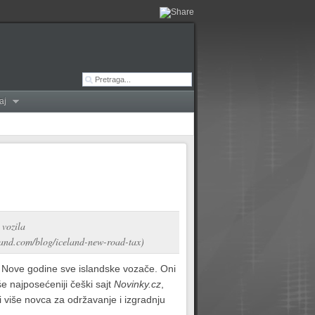
aj
 vozila
eland.com/blog/iceland-new-road-tax)
 od Nove godine sve islandske vozače. Oni
še najposećeniji češki sajt
Novinky.cz
,
i više novca za održavanje i izgradnju