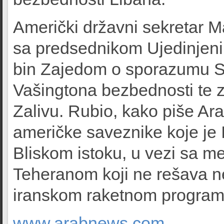
Američki državni sekretar M
sa predsednikom Ujedinje
bin Zajedom o sporazumu SA
Vašingtona bezbednosti te z
Zalivu. Rubio, kako piše Ara
američke saveznike koje je 
Bliskom istoku, u vezi sa
Teheranom koji ne rešava n
iranskom raketnom programu
www.arabnews.com