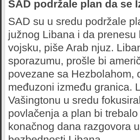
SAD podržale plan da se I
SAD su u sredu podržale pl
južnog Libana i da prenesu
vojsku, piše Arab njuz. Liba
sporazumu, prošle bi američ
povezane sa Hezbolahom, do
međuzoni između granica. Li
Vašingtonu u sredu fokusiral
povlačenja a plan bi trebal
konačnog dana razgovora u če
bezbednosti Libana.