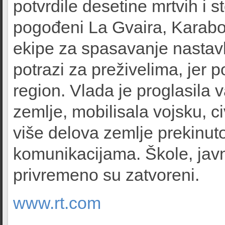
potvrdile desetine mrtvih i 
pogođeni La Gvaira, Karabo
ekipe za spasavanje nastavl
potrazi za preživelima, jer p
region. Vlada je proglasila v
zemlje, mobilisala vojsku, civ
više delova zemlje prekinut
komunikacijama. Škole, javn
privremeno su zatvoreni.
www.rt.com