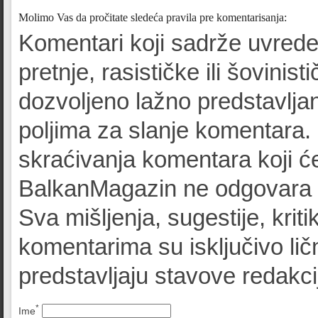
Molimo Vas da pročitate sledeća pravila pre komentarisanja:
Komentari koji sadrže uvrede
pretnje, rasističke ili šovinist
dozvoljeno lažno predstavljan
poljima za slanje komentara.
skraćivanja komentara koji će
BalkanMagazin ne odgovara z
Sva mišljenja, sugestije, kriti
komentarima su isključivo lič
predstavljaju stavove redak
*
Ime