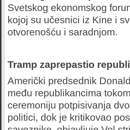
Svetskog ekonomskog foruma
kojoj su učesnici iz Kine i s
otvorenošću i saradnjom.
Tramp zaprepastio republ
Američki predsednik Donald
među republikancima tokom 
ceremoniju potpisivanja dv
politici, dok je kritikovao p
saveznike, objavljuje Vol st