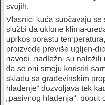
svojih.
Vlasnici kuća suočavaju se 
službi da uklone klima-uređa
uprkos porastu temperatura, 
proizvode previše ugljen-dio
navodi, nadležni su naložili
da se oni smeju koristiti sa
skladu sa građevinskim prop
hlađenje“ dozvoljava tek ka
„pasivnog hlađenja“, poput o