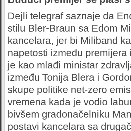
Dejli telegraf saznaje da E
stilu Bler-Braun sa Edom M
kancelara, jer bi Miliband 
napetosti između premijera i
je kao mlađi ministar zdravl
između Tonija Blera i Gordo
skupe politike net-zero emisi
vremena kada je vodio laburis
bivšem gradonačelniku Manč
postavi kancelara sa drugač