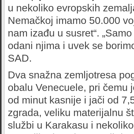
u nekoliko evropskih zemalja
Nemačkoj imamo 50.000 voj
nam izađu u susret“. „Samo 
odani njima i uvek se borimo
SAD.
Dva snažna zemljotresa pog
obalu Venecuele, pri čemu j
od minut kasnije i jači od 7
zgrada, veliku materijalnu š
službi u Karakasu i nekoliko 