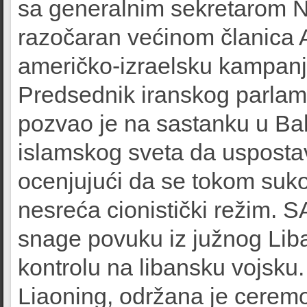
sa generalnim sekretarom
razočaran većinom članica A
američko-izraelsku kampan
Predsednik iranskog parla
pozvao je na sastanku u Ba
islamskog sveta da uspostav
ocenjujući da se tokom suko
nesreća cionistički režim. 
snage povuku iz južnog Li
kontrolu na libansku vojsku.
Liaoning, održana je ceremo