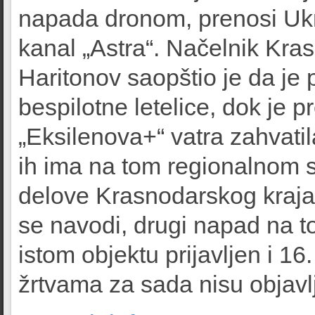
napada dronom, prenosi Ukr
kanal „Astra“. Načelnik Kr
Haritonov saopštio je da je
bespilotne letelice, dok je 
„Eksilenova+“ vatra zahvatil
ih ima na tom regionalnom s
delove Krasnodarskog kraja 
se navodi, drugi napad na to
istom objektu prijavljen i 16
žrtvama za sada nisu objavlj