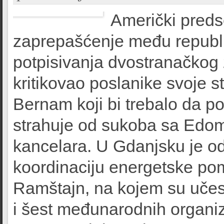
Američki preds
zaprepašćenje među republi
potpisivanja dvostranačkog 
kritikovao poslanike svoje s
Bernam koji bi trebalo da po
strahuje od sukoba sa Edom
kancelara. U Gdanjsku je od
koordinaciju energetske pom
Ramštajn, na kojem su učes
i šest međunarodnih organiz