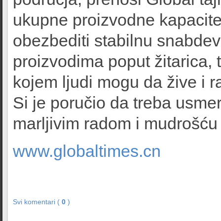
ukupne proizvodne kapacitete
obezbediti stabilnu snabde
proizvodima poput žitarica, t
kojem ljudi mogu da žive i r
Si je poručio da treba usmer
marljivim radom i mudrošću s
www.globaltimes.cn
Svi komentari (
0
)