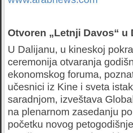
Otvoren „Letnji Davos“ u 
U Dalijanu, u kineskoj pokra
ceremonija otvaranja godiš
ekonomskog foruma, poznato
učesnici iz Kine i sveta ist
saradnjom, izveštava Global
na plenarnom zasedanju por
početku novog petogodišnje