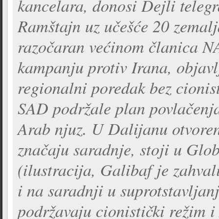
kancelara, donosi Dejli teleg
Ramštajn uz učešće 20 zemalj
razočaran većinom članica N
kampanju protiv Irana, objavl
regionalni poredak bez cionis
SAD podržale plan povlačenja
Arab njuz. U Dalijanu otvore
značaju saradnje, stoji u Glo
(ilustracija, Galibaf je zahva
i na saradnji u suprotstavlj
podržavaju cionistički režim 