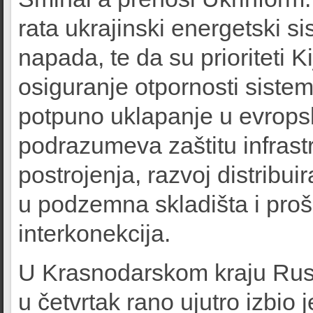
rata ukrajinski energetski s
napada, te da su prioriteti 
osiguranje otpornosti siste
potpuno uklapanje u evropsk
podrazumeva zaštitu infrast
postrojenja, razvoj distribu
u podzemna skladišta i proš
interkonekcija.
U Krasnodarskom kraju Rusk
u četvrtak rano ujutro izbio