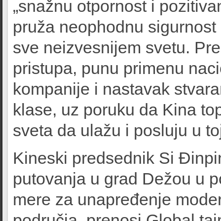
„snažnu otpornost i pozitiva
pruža neophodnu sigurnost i
sve neizvesnijem svetu. Prem
pristupa, punu primenu nac
kompanije i nastavak stvar
klase, uz poruku da Kina to
sveta da ulažu i posluju u toj
Kineski predsednik Si Đinpi
putovanja u grad Dežou u p
mere za unapređenje moderni
područja, prenosi Global taj