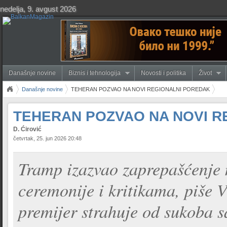
nedelja, 9. avgust 2026
Današnje novine
Biznis i tehnologija
Novosti i politika
Život
Današnje novine
TEHERAN POZVAO NA NOVI REGIONALNI POREDAK
TEHERAN POZVAO NA NOVI R
D. Ćirović
četvrtak, 25. jun 2026 20:48
Tramp izazvao zaprepašćenje
ceremonije i kritikama, piše V
premijer strahuje od sukoba 