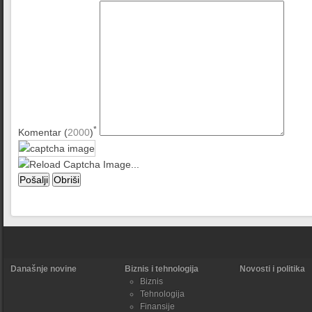
*
Komentar (
2000
)
Današnje novine
Biznis i tehnologija
Novosti i politika
Biznis
Tehnologija
Finansije