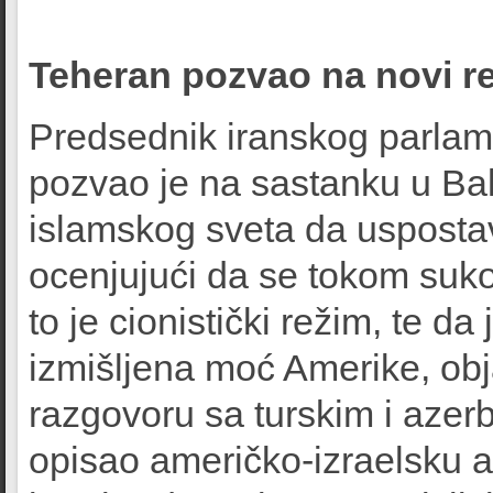
Teheran pozvao na novi r
Predsednik iranskog parla
pozvao je na sastanku u Ba
islamskog sveta da uspostav
ocenjujući da se tokom suk
to je cionistički režim, te d
izmišljena moć Amerike, obja
razgovoru sa turskim i aze
opisao američko-izraelsku a