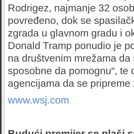
Rodrigez, najmanje 32 osobe
povređeno, dok se spasilačk
zgrada u glavnom gradu i 
Donald Tramp ponudio je po
na društvenim mrežama da 
sposobne da pomognu“, te d
agencijama da se pripreme 
www.wsj.com
Budući premijer se plaši