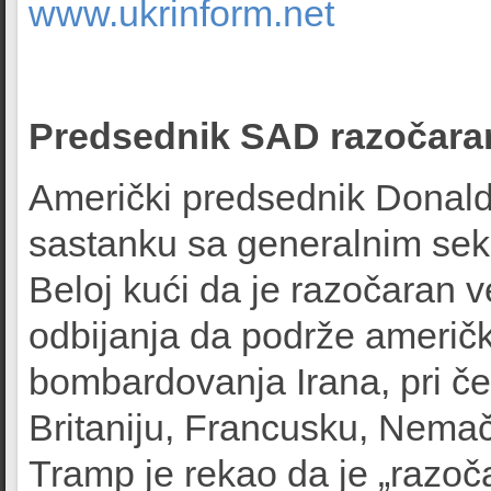
www.ukrinform.net
Predsednik SAD razočara
Američki predsednik Donald 
sastanku sa generalnim s
Beloj kući da je razočaran 
odbijanja da podrže američ
bombardovanja Irana, pri če
Britaniju, Francusku, Nemačk
Tramp je rekao da je „razoč