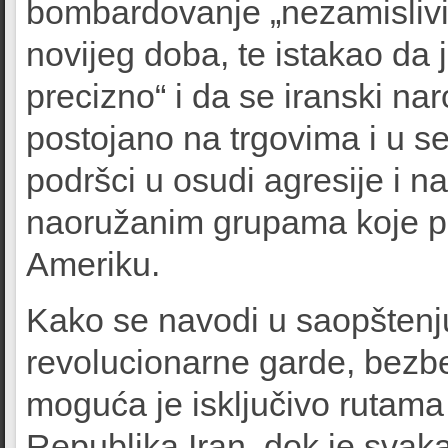
bombardovanje „nezamislivim
novijeg doba, te istakao da 
precizno“ i da se iranski na
postojano na trgovima i u se
podršci u osudi agresije i na
naoružanim grupama koje pod
Ameriku.
Kako se navodi u saopštenj
revolucionarne garde, bezb
moguća je isključivo rutama
Republika Iran, dok je svak