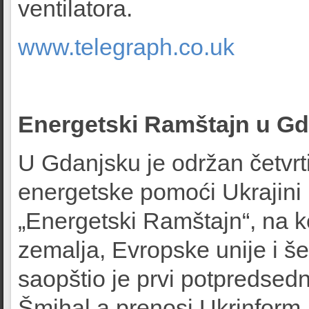
ventilatora.
www.telegraph.co.uk
Energetski Ramštajn u G
U Gdanjsku je održan četvrt
energetske pomoći Ukrajini 
„Energetski Ramštajn“, na k
zemalja, Evropske unije i š
saopštio je prvi potpredsedn
Šmihal a prenosi Ukrinform.