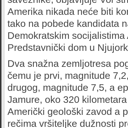
Amerika nikada neće biti ko
tako na pobede kandidata n
Demokratskim socijalistima
Predstavnički dom u Njujork
Dva snažna zemljotresa pog
čemu je prvi, magnitude 7,2
drugog, magnitude 7,5, a epi
Jamure, oko 320 kilometara
Američki geološki zavod a pr
rečima vršiteljke dužnosti 