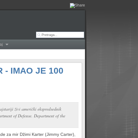
aj
- IMAO JE 100
stariji živi američki ekspredsednik
artment of Defense. Department of the
de za mir Džimi Karter (Jimmy Carter),