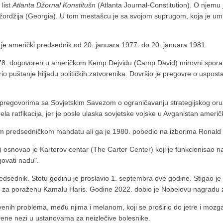
 list
Atlanta Džornal Konstitušn
(Atlanta Journal-Constitution). O njemu 
Džordžija (Georgia). U tom mestašcu je sa svojom suprugom, koja je um
je američki predsednik od 20. januara 1977. do 20. januara 1981.
1978. dogovoren u američkom Kemp Dejvidu (Camp David) mirovni sporaz
 puštanje hiljadu političkih zatvorenika. Dovršio je pregovre o uspost
pregovorima sa Sovjetskim Savezom o ograničavanju strategijskog oruž
ela ratfikacija, jer je posle ulaska sovjetske vojske u Avganistan američk
nom predsedničkom mandatu ali ga je 1980. pobedio na izborima Ronal
snovao je Karterov centar (The Carter Center) koji je funkcionisao nar
egovati nadu".
kspredsednik. Stotu godinu je proslavio 1. septembra ove godine. Stigao 
je za poraženu Kamalu Haris. Godine 2022. dobio je Nobelovu nagradu z
venih problema, među njima i melanom, koji se proširio do jetre i mozg
krene nezi u ustanovama za neizlečive bolesnike.