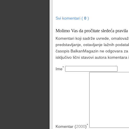
Svi komentari (
0
)
Molimo Vas da pročitate sledeća pravila
Komentari koji sadrže uvrede, omalovažava
predstavljanje, ostavljanje lažnih podat
časopis BalkanMagazin ne odgovara za sad
isključivo lični stavovi autora komentar
*
Ime
*
Komentar (
2000
)