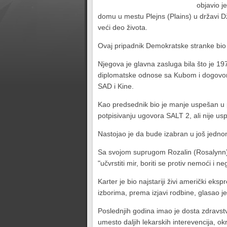
objavio je
domu u mestu Plejns (Plains) u državi 
veći deo života.
Ovaj pripadnik Demokratske stranke bio 
Njegova je glavna zasluga bila što je 
diplomatske odnose sa Kubom i dogovorio
SAD i Kine.
Kao predsednik bio je manje uspešan u 
potpisivanju ugovora SALT 2, ali nije usp
Nastojao je da bude izabran u još jed
Sa svojom suprugom Rozalin (Rosalynn) o
"učvrstiti mir, boriti se protiv nemoći i n
Karter je bio najstariji živi američki e
izborima, prema izjavi rodbine, glasao 
Poslednjih godina imao je dosta zdravst
umesto daljih lekarskih interevencija, o