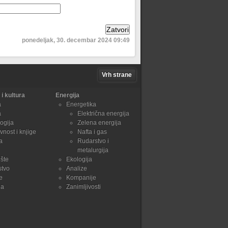
ponedeljak, 30. decembar 2024 09:49
Vrh strane
i kultura
Energija
a
Energetika
a
Električna energija
ogija
Zelena energija
vnost i knjige
Nafta i gas
a
Rudarstvo i
metalurgija
šte
Ekologija
stvo
Analize
e
Kompanije
ja
Zanimljivosti