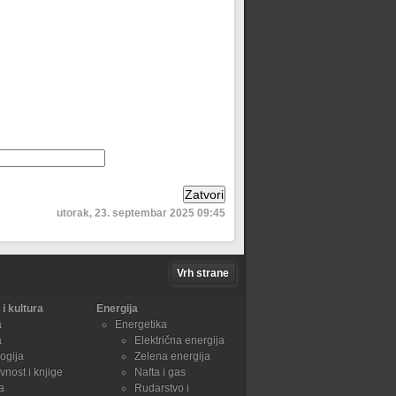
utorak, 23. septembar 2025 09:45
Vrh strane
i kultura
Energija
a
Energetika
a
Električna energija
ogija
Zelena energija
vnost i knjige
Nafta i gas
a
Rudarstvo i