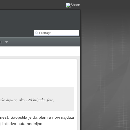
aj
ske dinare, oko 128 hiljada, foto,
ines). Saopštila je da planira novi najduži
j liniji dva puta nedeljno.