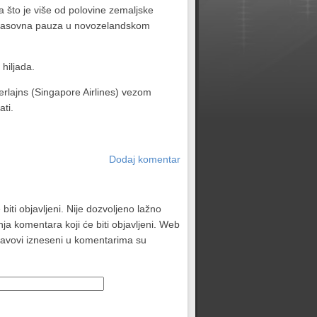
 što je više od polovine zemaljske
 dvočasovna pauza u novozelandskom
hiljada.
erlajns (Singapore Airlines) vezom
ti.
Dodaj komentar
biti objavljeni. Nije dozvoljeno lažno
ja komentara koji će biti objavljeni. Web
stavovi izneseni u komentarima su