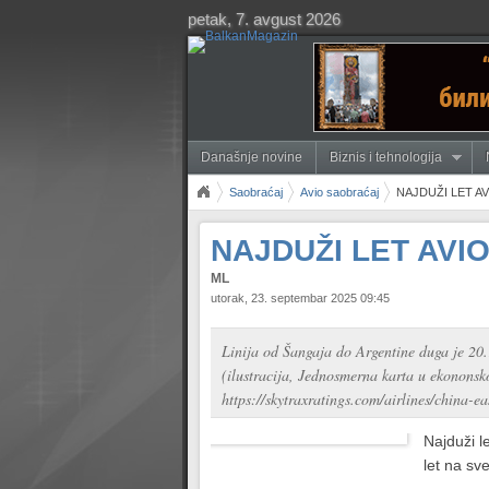
petak, 7. avgust 2026
Današnje novine
Biznis i tehnologija
Saobraćaj
Avio saobraćaj
NAJDUŽI LET A
NAJDUŽI LET AVI
ML
utorak, 23. septembar 2025 09:45
Linija od Šangaja do Argentine duga je 20.
(ilustracija, Jednosmerna karta u ekononsko
https://skytraxratings.com/airlines/china-ea
Najduži l
let na sve