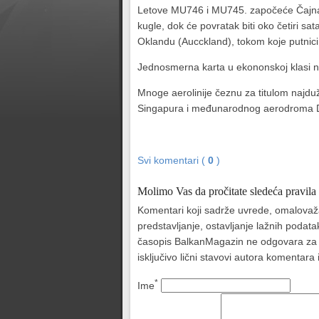
Letove MU746 i MU745. započeće Čajna is
kugle, dok će povratak biti oko četiri s
Oklandu (Aucckland), tokom koje putnic
Jednosmerna karta u ekononskoj klasi n
Mnoge aerolinije čeznu za titulom najduž
Singapura i me
đ
unarodnog aerodroma Džo
Svi komentari (
0
)
Molimo Vas da pročitate sledeća pravila
Komentari koji sadrže uvrede, omalovažava
predstavljanje, ostavljanje lažnih podat
časopis BalkanMagazin ne odgovara za sad
isključivo lični stavovi autora komentar
*
Ime