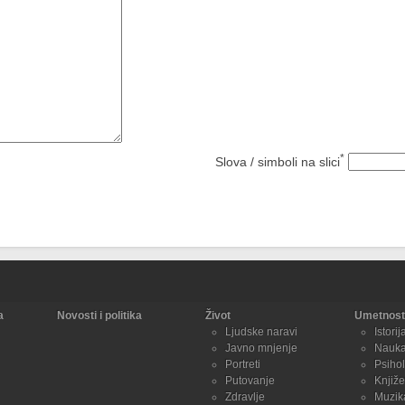
*
Slova / simboli na slici
a
Novosti i politika
Život
Umetnost 
Ljudske naravi
Istorij
Javno mnjenje
Nauk
Portreti
Psihol
Putovanje
Knjiže
Zdravlje
Muzik