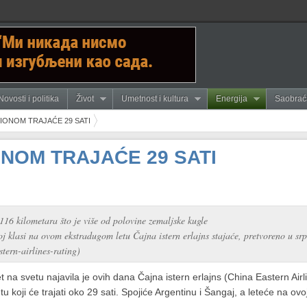
Novosti i politika
Život
Umetnost i kultura
Energija
Saobrać
VIONOM TRAJAĆE 29 SATI
ONOM TRAJAĆE 29 SATI
116 kilometara što je više od polovine zemaljske kugle
j klasi na ovom ekstradugom letu Čajna istern erlajns stajaće, pretvoreno u srp
stern-airlines-rating)
et na svetu najavila je ovih dana Čajna istern erlajns (China Eastern Airl
tu koji će trajati oko 29 sati. Spojiće Argentinu i Šangaj, a leteće na ovo