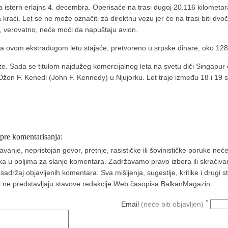
tern erlajns 4. decembra. Operisaće na trasi dugoj 20.116 kilometara
ata kraći. Let se ne može označiti za direktnu vezu jer će na trasi biti
i, verovatno, neće moći da napuštaju avion.
a ovom ekstradugom letu stajaće, pretvoreno u srpske dinare, oko 128 
e. Sada se titulom najdužeg komercijalnog leta na svetu diči Singapur 
n F. Kenedi (John F. Kennedy) u Njujorku. Let traje između 18 i 19 sa
 pre komentarisanja:
nje, nepristojan govor, pretnje, rasističke ili šovinističke poruke neće 
aka u poljima za slanje komentara. Zadržavamo pravo izbora ili skraćivan
ržaj objavljenih komentara. Sva mišljenja, sugestije, kritike i drugi 
a i ne predstavljaju stavove redakcije Web časopisa BalkanMagazin.
*
Email
(neće biti objavljen)