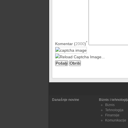
*
Komentar (
2000
)
Današnje novine
Biznis i tehnologij
Biznis
Tehnologija
Finansije
Komunikacije