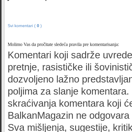
Svi komentari (
0
)
Molimo Vas da pročitate sledeća pravila pre komentarisanja:
Komentari koji sadrže uvrede
pretnje, rasističke ili šovinist
dozvoljeno lažno predstavljan
poljima za slanje komentara.
skraćivanja komentara koji će
BalkanMagazin ne odgovara z
Sva mišljenja, sugestije, kriti