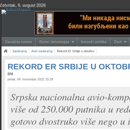
četvrtak, 6. avgust 2026
Današnje novine
Biznis i tehnologija
Novosti i politika
Život
Saobraćaj
Avio saobraćaj
Rekord Er Srbije u oktobru
REKORD ER SRBIJE U OKTOB
BM
petak, 04. novembar 2022 15:28
Srpska nacionalna avio-kompa
više od 250.000 putnika u red
gotovo dvostruko više nego u 