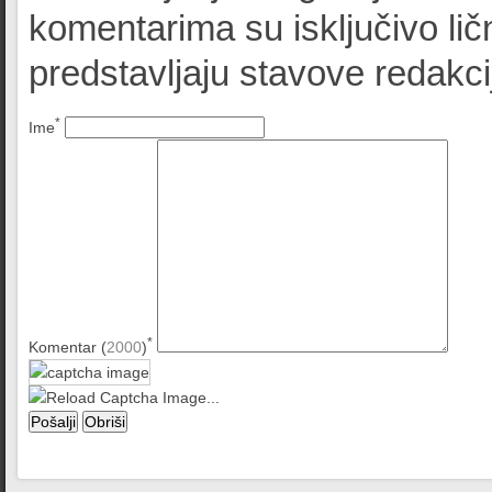
komentarima su isključivo lič
predstavljaju stavove redak
*
Ime
*
Komentar (
2000
)