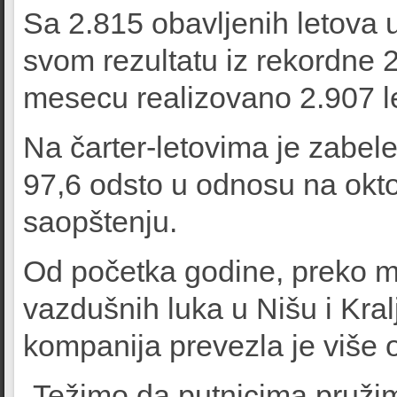
Sa 2.815 obavljenih letova u 
svom rezultatu iz rekordne 
mesecu realizovano 2.907 l
Na čarter-letovima je zabel
97,6 odsto u odnosu na okto
saopštenju.
Od početka godine, preko 
vazdušnih luka u Nišu i Kral
kompanija prevezla je više 
„Težimo da putnicima pruži