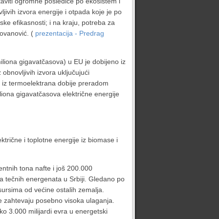
staviti ogromne posledice po ekosistem i
jivih izvora energije i otpada koje je po
ke efikasnosti; i na kraju, potreba za
ovanović. (
prezentacija - Predrag
iliona gigavatčasova) u EU je dobijeno iz
obnovljivih izvora uključujući
e iz termoelektrana dobije preradom
ona gigavatčasova električne energije
rične i toplotne energije iz biomase i
entnih tona nafte i još 200.000
ja tečnih energenata u Srbiji. Gledano po
resursima od većine ostalih zemalja.
e zahtevaju posebno visoka ulaganja.
ko 3.000 milijardi evra u energetski