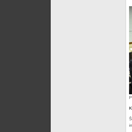
P
K
Š
i