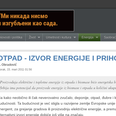
Novosti i politika
Život
Umetnost i kultura
Energija
Saobrać
OTPAD - IZVOR ENERGIJE I PRI
. Obradović
orak, 15. mart 2011 01:56
Proizvodnja električne i toplotne energije iz otpada i biomase biće energetska 
Srbija ima potencijal da proizvede energije iz biomase i otpada u količini ukup
a kako neobično ili čak neverovatno zvučalo, deponije, otpad, đubre i kan
udućnosti. Ta budućnost je već stigla u razvijene zemlje Evropske unije 
nergent, za grejanje gradova ili proizvodnju električne energije, a prem
lternativni izvori energije dobiće još više na značaju.