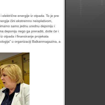
i električne energije iz otpada. To je pre
energije čini ekstremno neisplativom,
 imamo samo jednu urednu deponiju i
e na deponiju nego ga preraditi, dotle će i
iz otpada i finansiranje projekata
kologija" u organizaciji Balkanmagazina, a