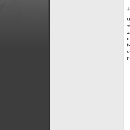
J
U
s
z
o
k
o
p