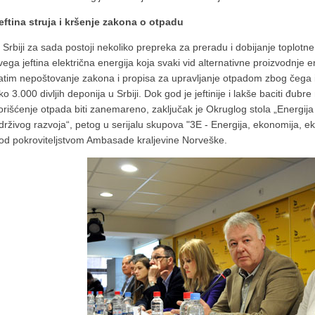
eftina struja i kršenje zakona o otpadu
 Srbiji za sada postoji nekoliko prepreka za preradu i dobijanje toplotne 
vega jeftina električna energija koja svaki vid alternativne proizvodnje 
atim nepoštovanje zakona i propisa za upravljanje otpadom zbog čega
ko 3.000 divljih deponija u Srbiji. Dok god je jeftinije i lakše baciti đubr
orišćenje otpada biti zanemareno, zaključak je Okruglog stola „Energija 
drživog razvoja“, petog u serijalu skupova "3E - Energija, ekonomija, e
od pokroviteljstvom Ambasade kraljevine Norveške.