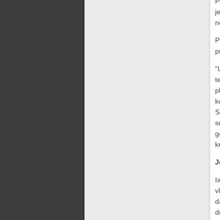
P
j
n
P
p
"
t
p
k
S
s
g
k
J
I
v
d
d