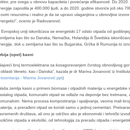
ektor, pre svega u obnovu kapaciteta i povećanje efikasnosti. Do 2010. g
nergije zaposlila je 400.000 ljudi, a do 2020. godine stvoriće još oko
 ovim resursima i realno je da se upravo ulaganjima u obnovljive izvore 
nergetici", ocenio je Radovanović.
 Evropskoj uniji iskorišćava se energetski 17 odsto otpada od godišnje
emljama kao što su Danska, Nemačka, Holandija ili Švedska iskorišćava
nergije, dok u zemljama kao što su Bugarska, Grčka ili Rumunija to izn
rbija (opet) kasni
Najveći broj termoelektrana sa kosagorevanjem čvrstog obnovljivog gori
 oblasti Veneto, kao i Danska", kazala je dr Marina Jovanović iz Institu
rezentacija - Marina Jovanović.ppt
)
Naša zemlja kasni u primeni biomase i otpadnih materija u energetske
astalog otpada, komunalni otpad se odlaže na deponije bez tretmana, a
omunalnim. Nema procesa kompostiranja i spaljivanja, veoma mali broj
aterija, a prerađeni otpad se koristi samo u jednoj cementari. Pretvar
avremenih društava, ali ono je održivo ako je ekonomski i tehnički izvod
 količine otpada a ekološki, od tehnologija za preradu otpada i energetsk