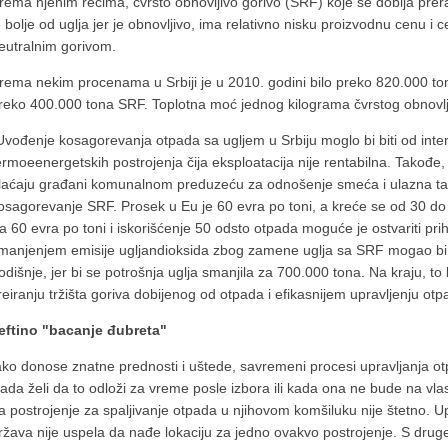
rema njenim rečima, čvrsto obnovljivo gorivo (SRF) koje se dobija pre
e bolje od uglja jer je obnovljivo, ima relativno nisku proizvodnu cenu i
eutralnim gorivom.
rema nekim procenama u Srbiji je u 2010. godini bilo preko 820.000 to
reko 400.000 tona SRF. Toplotna moć jednog kilograma čvrstog obnovlj
Uvođenje kosagorevanja otpada sa ugljem u Srbiju moglo bi biti od int
ermoeenergetskih postrojenja čija eksploatacija nije rentabilna. Takođe,
laćaju građani komunalnom preduzeću za odnošenje smeća i ulazna taks
osagorevanje SRF. Prosek u Eu je 60 evra po toni, a kreće se od 30 do 
a 60 evra po toni i iskorišćenje 50 odsto otpada moguće je ostvariti pr
manjenjem emisije ugljandioksida zbog zamene uglja sa SRF mogao bi s
odišnje, jer bi se potrošnja uglja smanjila za 700.000 tona. Na kraju, to 
reiranju tržišta goriva dobijenog od otpada i efikasnijem upravljenju ot
eftino "bacanje đubreta"
ako donose znatne prednosti i uštede, savremeni procesi upravljanja o
lada želi da to odloži za vreme posle izbora ili kada ona ne bude na vlas
a postrojenje za spaljivanje otpada u njihovom komšiluku nije štetno. 
ržava nije uspela da nađe lokaciju za jedno ovakvo postrojenje. S drug