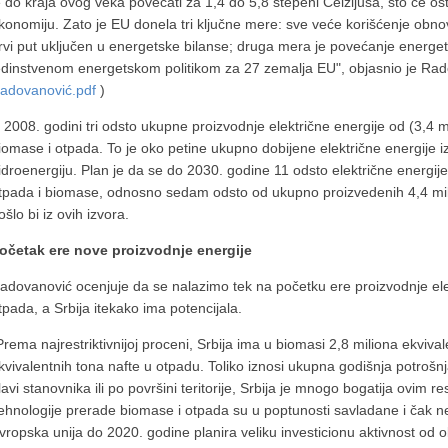
e do kraja ovog veka povećati za 1,4 do 5,8 stepeni Celzijusa, što će o
konomiju. Zato je EU donela tri ključne mere: sve veće korišćenje obnovl
rvi put uključen u energetske bilanse; druga mera je povećanje energets
edinstvenom energetskom politikom za 27 zemalja EU", objasnio je Rad
adovanović.pdf
)
 2008. godini tri odsto ukupne proizvodnje električne energije od (3,4 m
iomase i otpada. To je oko petine ukupno dobijene električne energije iz 
idroenergiju. Plan je da se do 2030. godine 11 odsto električne energij
tpada i biomase, odnosno sedam odsto od ukupno proizvedenih 4,4 mili
ošlo bi iz ovih izvora.
očetak ere nove proizvodnje energije
adovanović ocenjuje da se nalazimo tek na početku ere proizvodnje elekt
tpada, a Srbija itekako ima potencijala.
Prema najrestriktivnijoj proceni, Srbija ima u biomasi 2,8 miliona ekvival
kvivalentnih tona nafte u otpadu. Toliko iznosi ukupna godišnja potrošn
lavi stanovnika ili po površini teritorije, Srbija je mnogo bogatija ovim 
ehnologije prerade biomase i otpada su u poptunosti savladane i čak n
vropska unija do 2020. godine planira veliku investicionu aktivnost od o