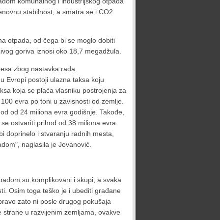
radom komunalnog i industrijskog otpada
 cenovnu stabilnost, a smatra se i CO2
na otpada, od čega bi se moglo dobiti
ivog goriva iznosi oko 18,7 megadžula.
eresa zbog nastavka rada
 u Evropi postoji ulazna taksa koju
a koja se plaća vlasniku postrojenja za
100 evra po toni u zavisnosti od zemlje.
ihod od 24 miliona evra godišnje. Takođe,
e ostvariti prihod od 38 miliona evra
bi doprinelo i stvaranju radnih mesta,
padom", naglasila je Jovanović.
tpadom su komplikovani i skupi, a svaka
ti. Osim toga teško je i ubediti građane
Upravo zato ni posle drugog pokušaja
e strane u razvijenim zemljama, ovakve