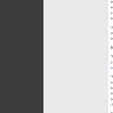
s
e
u
e
U
z
e
S
"
u
p
"
n
k
m
s
i