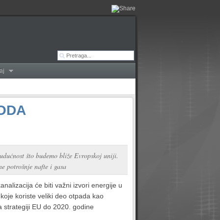
aj
HODA
budućnost što budemo bliže Evropskoj uniji.
ne potrošnje nafte i gasa
alizacija će biti važni izvori energije u
koje koriste veliki deo otpada kao
a strategiji EU do 2020. godine