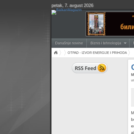
petak, 7. avgust 2026
Današnje novine
Biznis i tehnologija
OTPAD - IZVOR ENERGIJE I PRIHODA
M
ut
M
b
e
a