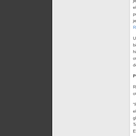
j
e
p
j
R
U
b
h
o
d
P
R
o
"
e
g
T
E