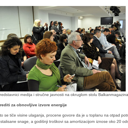
redstavnici medija i stručne javnosti na okruglom stolu Balkanmagazina 
rediti za obnovljive izvore energije
to se tiče visine ulaganja, procene govore da je u toplanu na otpad pot
nstalisane snage, a godišnji troškovi sa amortizacijom iznose oko 20 odst