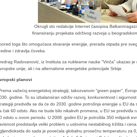
Okrugli sto redakcije Internet časopisa Balkanmagazin
finansiranju projekata održivog razvoja u beogradsko
 pored toga što omogućava stvaranje energije, prerada otpada pre sve
redine i zdravlja čoveka.
redrag Radovanović, iz Instituta za nuklearne nauke "Vinča" ukazao je
vropske unije, ali i na alternativne energetske potencijale Srbije.
vropski planovi
Prema važećoj energetskoj strategiji, takozvanom "green paper", Evropska
030. godine. To su izbalansiran održiv razvoj, konkurentnost i sigurno
trategiji predviđa se da će do 2030. godine potrošnja energije u EU da
a čak 60 odsto. Ako ne bude bilo nikakvih promena, u EU se predviđa r
0 odsto u ovom periodu. U 2008. godini EU je potrošila 350 milijardi 
avisnost predstavlja veliki problem u uslovima nestabilnog tržišta i cen
gljendioksida do sada je povećala globalnu prosečnu temperaturu za 0,