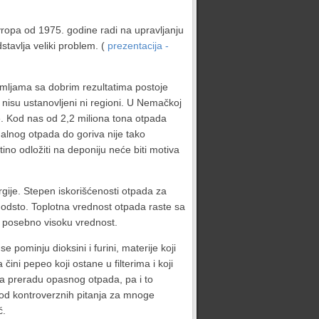
opa od 1975. godine radi na upravljanju
stavlja veliki problem. (
prezentacija -
zemljama sa dobrim rezultatima postoje
k nisu ustanovljeni ni regioni. U Nemačkoj
e. Kod nas od 2,2 miliona tona otpada
alnog otpada do goriva nije tako
no odložiti na deponiju neće biti motiva
gije. Stepen iskorišćenosti otpada za
0 odsto. Toplotna vrednost otpada raste sa
 posebno visoku vrednost.
e pominju dioksini i furini, materije koji
ni pepeo koji ostane u filterima i koji
za preradu opasnog otpada, pa i to
 od kontroverznih pitanja za mnoge
ć.