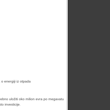
o energiji iz otpada
rebno uložiti oko milion evra po megavatu
o investicije.