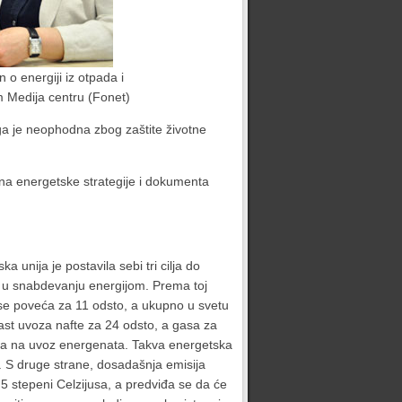
 o energiji iz otpada i
m Medija centru (Fonet)
ga je neophodna zbog zaštite životne
 na energetske strategije i dokumenta
 unija je postavila sebi tri cilja do
st u snabdevanju energijom. Prema toj
 se poveća za 11 odsto, a ukupno u svetu
ast uvoza nafte za 24 odsto, a gasa za
evra na uvoz energenata. Takva energetska
a. S druge strane, dosadašnja emisija
5 stepeni Celzijusa, a predviđa se da će