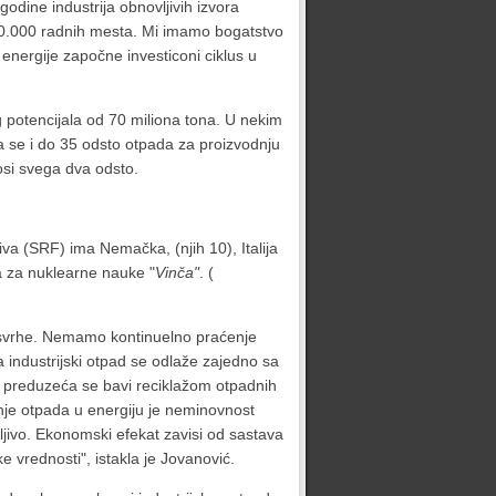
odine industrija obnovljivih izvora
 700.000 radnih mesta. Mi imamo bogatstvo
energije započne investiconi ciklus u
g potencijala od 70 miliona tona. U nekim
 se i do 35 odsto otpada za proizvodnju
osi svega dva odsto.
va (SRF) ima Nemačka, (njih 10), Italija
ta za nuklearne nauke "
Vinča"
. (
 svrhe. Nemamo kontinuelno praćenje
 industrijski otpad se odlaže zajedno sa
 preduzeća se bavi reciklažom otpadnih
anje otpada u energiju je neminovnost
ljivo. Ekonomski efekat zavisi od sastava
e vrednosti", istakla je Jovanović.