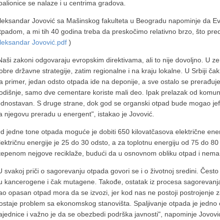
palionice se nalaze i u centrima gradova.
leksandar Jovović sa Mašinskog fakulteta u Beogradu napominje da Evr
tpadom, a mi tih 40 godina treba da preskočimo relativno brzo, što pred
leksandar Jovović.pdf
)
Naši zakoni odgovaraju evropskim direktivama, ali to nije dovoljno. U 
obre državne strategije, zatim regionalne i na kraju lokalne. U Srbiji ča
a primer, jedan odsto otpada ide na deponije, a sve ostalo se prerađuj
odišnje, samo dve cementare koriste mali deo. Ipak prelazak od komun
ednostavan. S druge strane, dok god se organski otpad bude mogao jefti
a njegovu preradu u energent", istakao je Jovović.
d jedne tone otpada moguće je dobiti 650 kilovatčasova električne ener
lektričnu energije je 25 do 30 odsto, a za toplotnu energiju od 75 do 8
tepenom nejgove reciklaže, budući da u osnovnom obliku otpad i nema
U svakoj priči o sagorevanju otpada govori se i o životnoj sredini. Često s
u kancerogene i čak mutagene. Takođe, ostatak iz procesa sagorevanja či
ao opasan otpad mora da se izvozi, jer kod nas ne postoji postrojenje 
ostaje problem sa ekonomskog stanovišta. Spaljivanje otpada je jedno
ajednice i važno je da se obezbedi podrška javnosti", napominje Jovovi