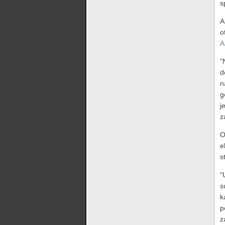
s
A
o
A
"
d
n
g
j
z
O
e
s
"
s
k
p
z