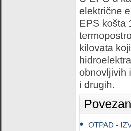
električne e
EPS košta 1
termopostro
kilovata koj
hidroelektra
obnovljivih 
i drugih.
Povezani
OTPAD - IZ