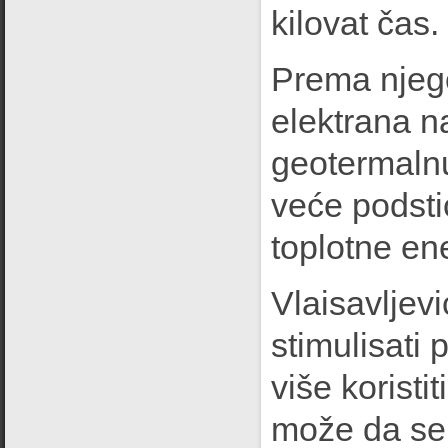
kilovat čas.
Prema njego
elektrana n
geotermalnu
veće podstic
toplotne ene
Vlaisavljevi
stimulisati 
više koristi
može da se 