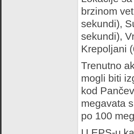
brzinom vet
sekundi), S
sekundi), Vr
Krepoljani (
Trenutno akt
mogli biti 
kod Pančeva 
megavata sn
po 100 meg
U EPS-u kaž