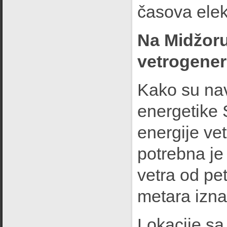
časova elek
Na Midžoru 
vetrogener
Kako su nav
energetike S
energije ve
potrebna je
vetra od pe
metara iznad
Lokacije s