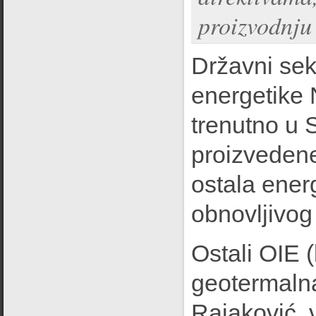
proizvodnju 
Državni sekr
energetike 
trenutno u 
proizvedene
ostala energ
obnovljivog 
Ostali OIE (
geotermalna
Rajaković, 