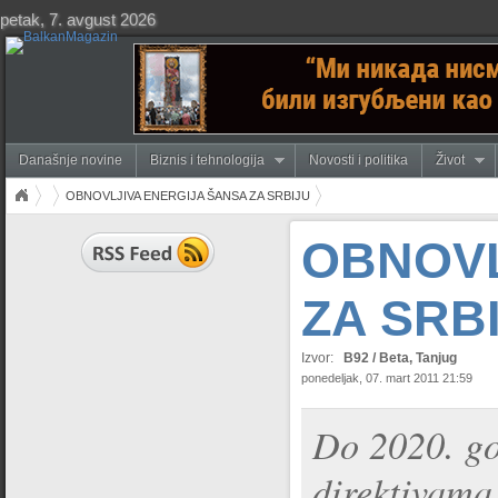
petak, 7. avgust 2026
Današnje novine
Biznis i tehnologija
Novosti i politika
Život
OBNOVLJIVA ENERGIJA ŠANSA ZA SRBIJU
OBNOVL
ZA SRB
Izvor:
B92 / Beta, Tanjug
ponedeljak, 07. mart 2011 21:59
Do 2020. go
direktivama,