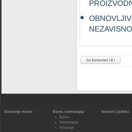
PROIZVODN
OBNOVLJI
NEZAVISNOS
Svi komentari (
0
)
Današnje novine
Biznis i tehnologija
Novosti i politika
Biznis
Tehnologija
Finansije