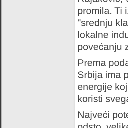
promila. Ti 
"srednju kla
lokalne indu
povećanju z
Prema podac
Srbija ima 
energije ko
koristi sveg
Najveći pot
odsto, veli