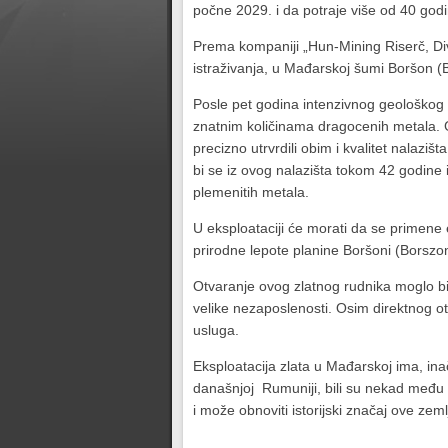
počne 2029. i da potraje više od 40 godi
Prema kompaniji „Hun-Mining Riserč, Di
istraživanja, u Mađarskoj šumi Boršon (B
Posle pet godina intenzivnog geološkog 
znatnim količinama dragocenih metala. Ge
precizno utrvrdili obim i kvalitet nalaz
bi se iz ovog nalazišta tokom 42 godine 
plemenitih metala.
U eksploataciji će morati da se primene 
prirodne lepote planine Boršoni (Borszony
Otvaranje ovog zlatnog rudnika moglo bi
velike nezaposlenosti. Osim direktnog o
usluga.
Eksploatacija zlata u Mađarskoj ima, in
današnjoj Rumuniji, bili su nekad među 
i može obnoviti istorijski značaj ove zeml