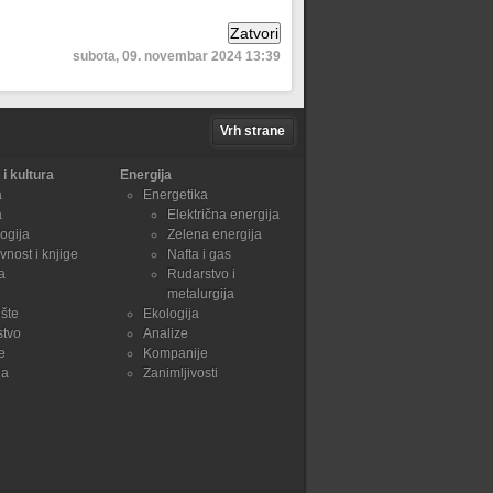
subota, 09. novembar 2024 13:39
Vrh strane
i kultura
Energija
a
Energetika
a
Električna energija
ogija
Zelena energija
vnost i knjige
Nafta i gas
a
Rudarstvo i
metalurgija
šte
Ekologija
stvo
Analize
e
Kompanije
ja
Zanimljivosti