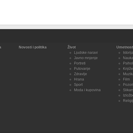
a
Novosti i politika
Život
Umetnost 
Ljudske naravi
Istorij
Javno mnjenje
Nauk
Portreti
Psihol
Putovanje
Knjiže
Zdravlje
Muzik
Hrana
Film
Sport
Pozori
Moda i kupovina
Slikar
Izložb
Religi