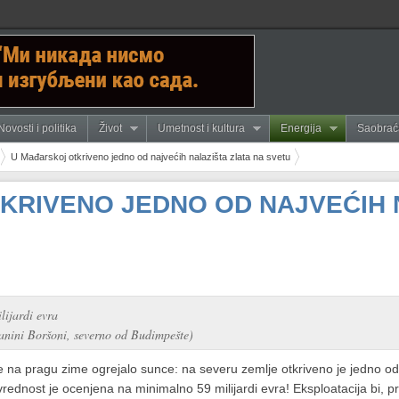
Novosti i politika
Život
Umetnost i kultura
Energija
Saobrać
U Mađarskoj otkriveno jedno od najvećih nalazišta zlata na svetu
KRIVENO JEDNO OD NAJVEĆIH 
lijardi evra
planini Boršoni, severno od Budimpešte)
 na pragu zime ogrejalo sunce: na severu zemlje otkriveno je jedno od n
rednost je ocenjena na minimalno 59 milijardi evra! Eksploatacija bi, 