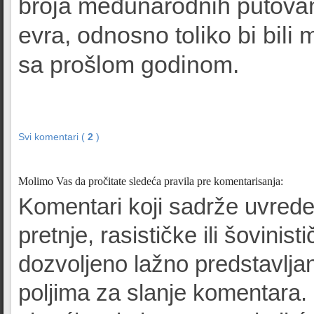
broja međunarodnih putovan
evra, odnosno toliko bi bili
sa prošlom godinom.
Svi komentari (
2
)
Molimo Vas da pročitate sledeća pravila pre komentarisanja:
Komentari koji sadrže uvrede
pretnje, rasističke ili šovinist
dozvoljeno lažno predstavljan
poljima za slanje komentara.