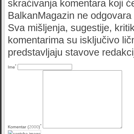
skraćivanja komentara koji će
BalkanMagazin ne odgovara z
Sva mišljenja, sugestije, kriti
komentarima su isključivo lič
predstavljaju stavove redak
*
Ime
*
Komentar (
2000
)