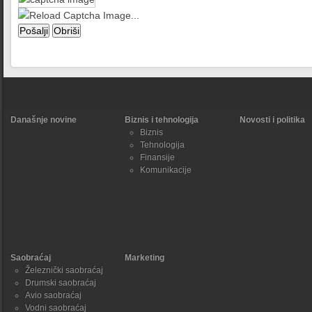
Današnje novine
Biznis i tehnologija
Novosti i politika
Biznis
Tehnologija
Finansije
Komunikacije
Saobraćaj
Marketing
Železnički saobraćaj
Drumski saobraćaj
Avio saobraćaj
Vodni saobraćaj