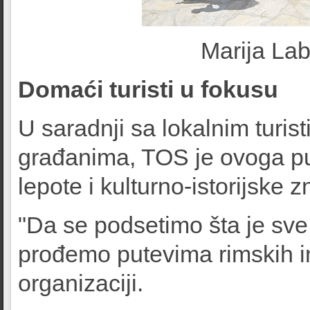
Marija Lab
Domaći turisti u fokusu
U saradnji sa lokalnim turis
građanima, TOS je ovoga put
lepote i kulturno-istorijske 
"Da se podsetimo šta je sve 
prođemo putevima rimskih i
organizaciji.