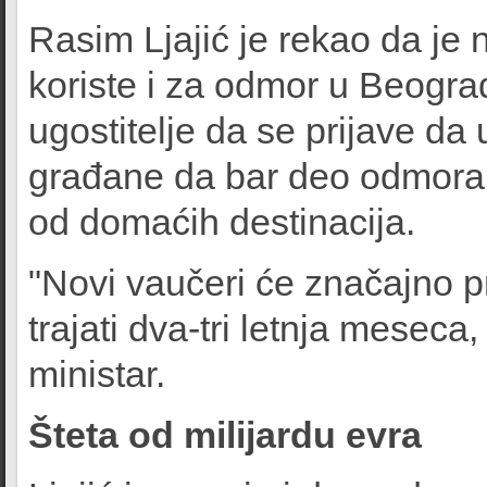
Rasim Ljajić je rekao da je 
koriste i za odmor u Beogr
ugostitelje da se prijave da
građane da bar deo odmora, 
od domaćih destinacija.
"Novi vaučeri će značajno pr
trajati dva-tri letnja meseca
ministar.
Šteta od milijardu evra