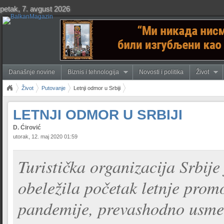
petak, 7. avgust 2026
Današnje novine
Biznis i tehnologija
Novosti i politika
Život
Život
Putovanje
Letnji odmor u Srbiji
LETNJI ODMOR U SRBIJI
D. Ćirović
utorak, 12. maj 2020 01:59
Turistička organizacija Srbije
obeležila početak letnje prom
pandemije, prevashodno usme