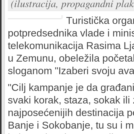
(ilustracija, propagandni plak
Turistička organ
potpredsednika vlade i minis
telekomunikacija Rasima Lja
u Zemunu, obeležila početa
sloganom "Izaberi svoju avan
"Cilj kampanje je da građan
svaki korak, staza, sokak il
najposećenijih destinacija 
Banje i Sokobanje, tu su i 