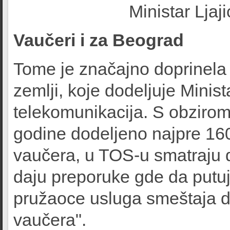
Ministar Ljaj
Vaučeri i za Beograd
Tome je značajno doprinela 
zemlji, koje dodeljuje Minist
telekomunikacija. S obzirom
godine dodeljeno najpre 16
vaučera, u TOS-u smatraju 
daju preporuke gde da putuju
pružaoce usluga smeštaja da
vaučera".