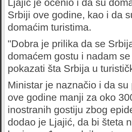
Ljajić je ocenio i da su doma
Srbiji ove godine, kao i da 
domaćim turistima.
"Dobra je prilika da se Srbi
domaćem gostu i nadam se 
pokazati šta Srbija u turist
Ministar je naznačio i da su
ove godine manji za oko 300 
inostranih gostiju zbog epid
dodao je Ljajić, da bi štet