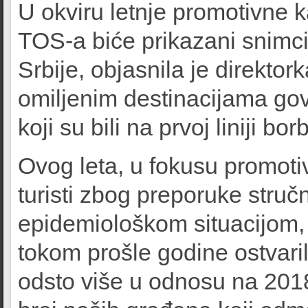
U okviru letnje promotivne
TOS-a biće prikazani snimci 
Srbije, objasnila je direktor
omiljenim destinacijama govo
koji su bili na prvoj liniji bo
Ovog leta, u fokusu promot
turisti zbog preporuke struč
epidemiološkom situacijom, 
tokom prošle godine ostvari
odsto više u odnosu na 2018