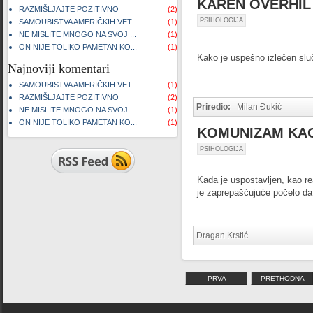
KAREN OVERHIL 
RAZMIŠLJAJTE POZITIVNO
(2)
PSIHOLOGIJA
SAMOUBISTVA AMERIČKIH VET...
(1)
NE MISLITE MNOGO NA SVOJ ...
(1)
ON NIJE TOLIKO PAMETAN KO...
(1)
Kako je uspešno izlečen sluč
Najnoviji komentari
SAMOUBISTVA AMERIČKIH VET...
(1)
RAZMIŠLJAJTE POZITIVNO
(2)
Priredio:
Milan Đukić
NE MISLITE MNOGO NA SVOJ ...
(1)
ON NIJE TOLIKO PAMETAN KO...
(1)
KOMUNIZAM KAO
PSIHOLOGIJA
Kada je uspostavljen, kao r
je zaprepašćujuće počelo da l
Dragan Krstić
PRVA
PRETHODNA