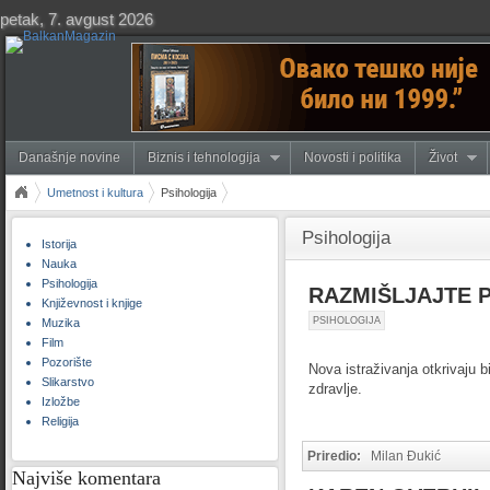
petak, 7. avgust 2026
Današnje novine
Biznis i tehnologija
Novosti i politika
Život
Umetnost i kultura
Psihologija
Psihologija
Istorija
Nauka
Psihologija
RAZMIŠLJAJTE 
Književnost i knjige
PSIHOLOGIJA
Muzika
Film
Pozorište
Nova istraživanja otkrivaju 
Slikarstvo
zdravlje.
Izložbe
Religija
Priredio:
Milan Đukić
Najviše komentara