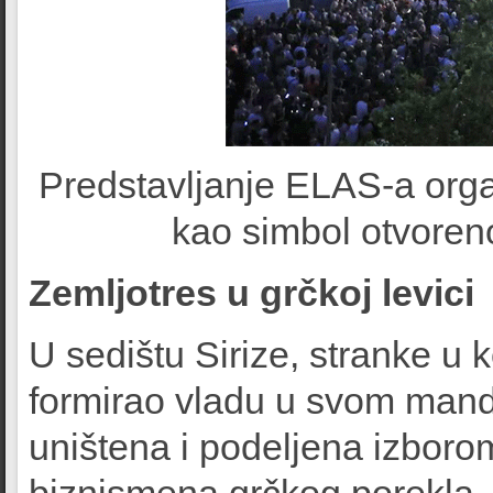
Predstavljanje ELAS-a orga
kao simbol otvoren
Zemljotres u grčkoj levici
U sedištu Sirize, stranke u k
formirao vladu u svom manda
uništena i podeljena izbor