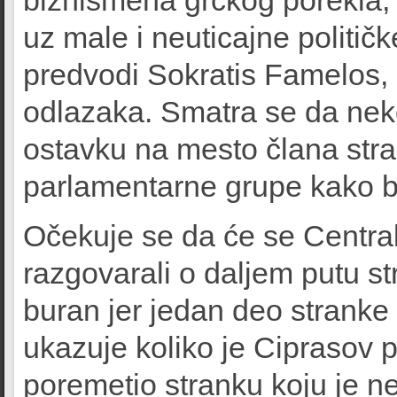
biznismena grčkog porekla, z
uz male i neuticajne politič
predvodi Sokratis Famelos,
odlazaka. Smatra se da neko
ostavku na mesto člana stra
parlamentarne grupe kako bi 
Očekuje se da će se Central
razgovarali o daljem putu st
buran jer jedan deo stranke 
ukazuje koliko je Ciprasov 
poremetio stranku koju je n