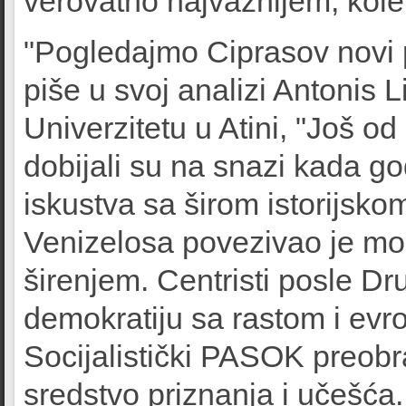
verovatno najvažnijem, kol
"Pogledajmo Ciprasov novi p
piše u svoj analizi Antonis L
Univerzitetu u Atini, "Još od 
dobijali su na snazi kada 
iskustva sa širom istorijsko
Venizelosa povezivao je mode
širenjem. Centristi posle Dr
demokratiju sa rastom i ev
Socijalistički PASOK preobra
sredstvo priznanja i učešća