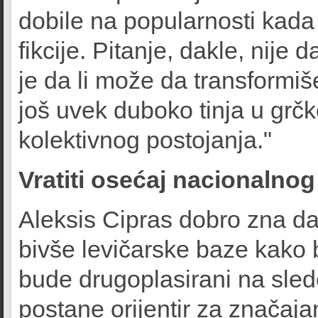
dobile na popularnosti kada 
fikcije. Pitanje, dakle, nije 
je da li može da transformiš
još uvek duboko tinja u grčk
kolektivnog postojanja."
Vratiti osećaj nacionalno
Aleksis Cipras dobro zna d
bivše levičarske baze kako bi
bude drugoplasirani na sled
postane orijentir za značaja