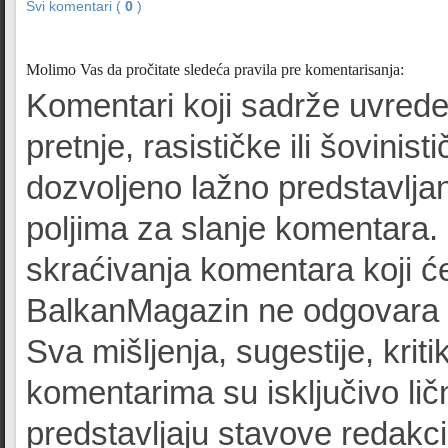
Svi komentari (
0
)
Molimo Vas da pročitate sledeća pravila pre komentarisanja:
Komentari koji sadrže uvrede
pretnje, rasističke ili šovinist
dozvoljeno lažno predstavljan
poljima za slanje komentara.
skraćivanja komentara koji će
BalkanMagazin ne odgovara z
Sva mišljenja, sugestije, kriti
komentarima su isključivo lič
predstavljaju stavove redak