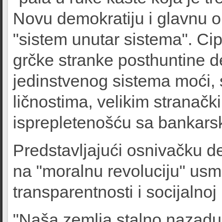
Novu demokratiju i glavnu 
"sistem unutar sistema". Ci
grčke stranke posthuntine 
jedinstvenog sistema moći, 
ličnostima, velikim strana
isprepletenošću sa bankars
Predstavljajući osnivačku d
na "moralnu revoluciju" usm
transparentnosti i socijalnoj
"Naša zemlja stalno nazaduj