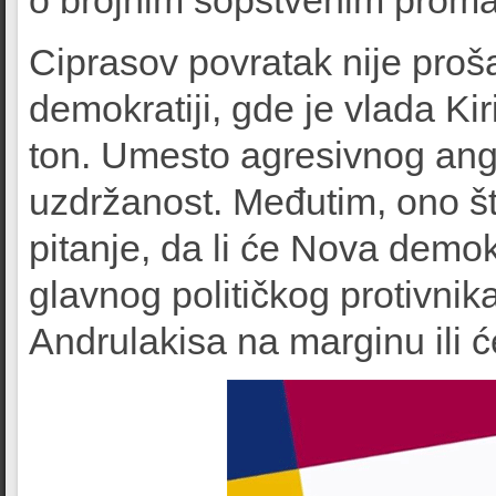
o brojnim sopstvenim proma
Ciprasov povratak nije pro
demokratiji, gde je vlada Ki
ton. Umesto agresivnog ang
uzdržanost. Međutim, ono št
pitanje, da li će Nova demok
glavnog političkog protivnik
Andrulakisa na marginu ili ć