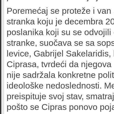
Poremećaj se proteže i van 
stranka koju je decembra 20
poslanika koji su se odvojil
stranke, suočava se sa sop
levice, Gabrijel Sakelaridis,
Ciprasa, tvrdeći da njegov
nije sadržala konkretne poli
ideološke nedoslednosti. Me
preispituje svoj stav, smatra
pošto se Cipras ponovo pojav