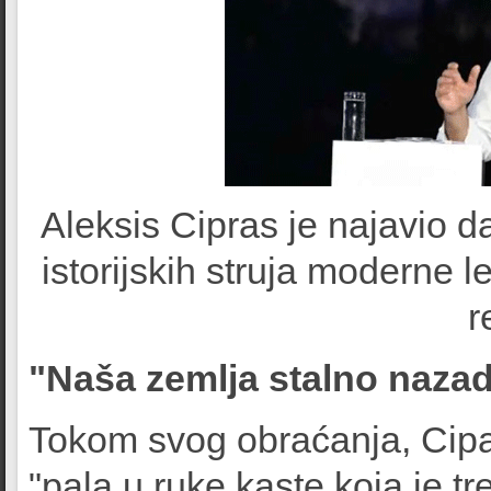
Aleksis Cipras je najavio d
istorijskih struja moderne 
r
"Naša zemlja stalno nazadu
Tokom svog obraćanja, Cipa
"pala u ruke kaste koja je tre