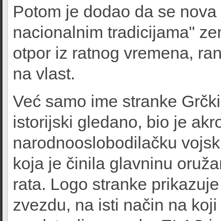
Potom je dodao da se nova st
nacionalnim tradicijama" ze
otpor iz ratnog vremena, ra
na vlast.
Već samo ime stranke Grčki
istorijski gledano, bio je a
narodnooslobodilačku vojsku
koja je činila glavninu oru
rata. Logo stranke prikazuje
zvezdu, na isti način na koji