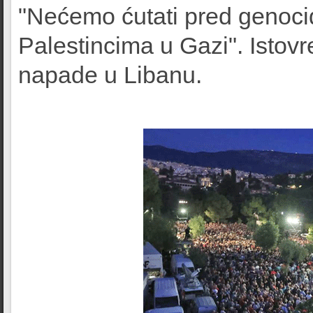
"Nećemo ćutati pred geno
Palestincima u Gazi". Istov
napade u Libanu.