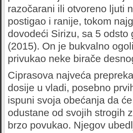
razočarani ili otvoreno ljuti
postigao i ranije, tokom najg
dovodeći Sirizu, sa 5 odst
(2015). On je bukvalno ogoli
privukao neke birače desnog
Ciprasova najveća prepreka
dosije u vladi, posebno prv
ispuni svoja obećanja da ć
odustane od svojih strogih 
brzo povukao. Njegov ubedlj