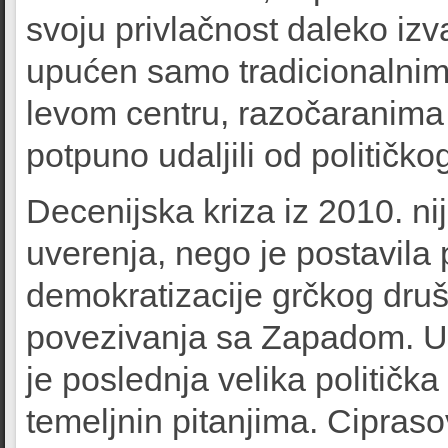
svoju privlačnost daleko izva
upućen samo tradicionalnim 
levom centru, razočaranima u
potpuno udaljili od političko
Decenijska kriza iz 2010. nij
uverenja, nego je postavila
demokratizacije grčkog društ
povezivanja sa Zapadom. Us
je poslednja velika političk
temeljnin pitanjima. Cipras