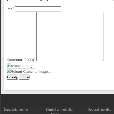
*
Ime
*
Komentar (
2000
)
Današnje novine
Biznis i tehnologija
Novosti i politika