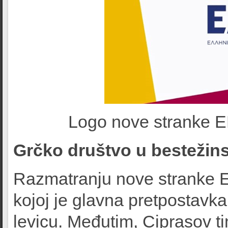
Logo nove stranke E
Grčko društvo u bestežin
Razmatranju nove stranke E
kojoj je glavna pretpostavka
levicu. Međutim, Ciprasov t