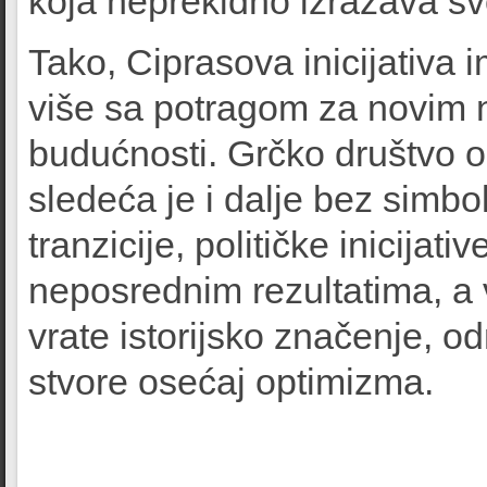
koja neprekidno izražava sv
Tako, Ciprasova inicijativa 
više sa potragom za novim 
budućnosti. Grčko društvo o
sledeća je i dalje bez simb
tranzicije, političke inicija
neposrednim rezultatima, a 
vrate istorijsko značenje, o
stvore osećaj optimizma.