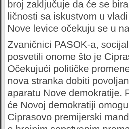
broj zaključuje da će se bir
ličnosti sa iskustvom u vlad
Nove levice očekuju se u n
Zvaničnici PASOK-a, socijal
posvetili onome što je Cipra
Očekujući političke promene,
nova stranka dobiti povolj
aparatu Nove demokratije.
će Novoj demokratiji omoguc
Ciprasovo premijerski mand