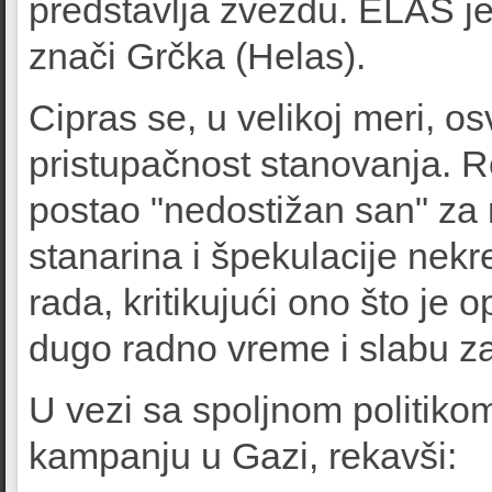
predstavlja zvezdu. ELAS je
znači Grčka (Helas).
Cipras se, u velikoj meri, os
pristupačnost stanovanja. R
postao "nedostižan san" za
stanarina i špekulacije nek
rada, kritikujući ono što je
dugo radno vreme i slabu z
U vezi sa spoljnom politikom
kampanju u Gazi, rekavši: