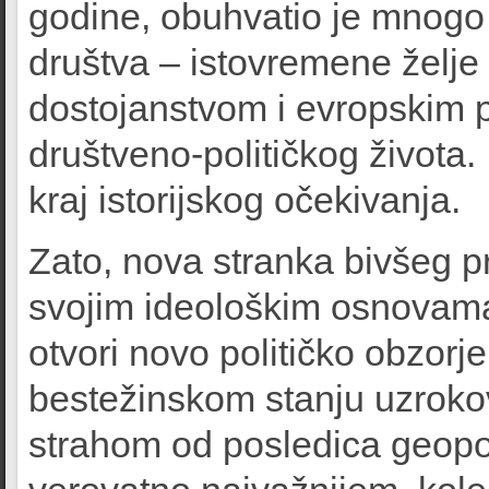
godine, obuhvatio je mnogo 
društva – istovremene želje
dostojanstvom i evropskim 
društveno-političkog života
kraj istorijskog očekivanja.
Zato, nova stranka bivšeg pr
svojim ideološkim osnovama
otvori novo političko obzorj
bestežinskom stanju uzroko
strahom od posledica geopoli