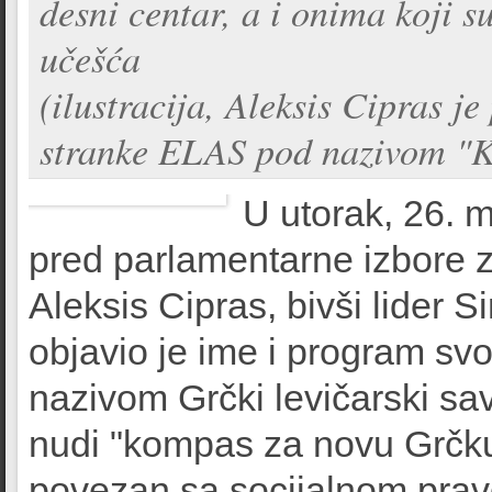
desni centar, a i onima koji s
učešća
(ilustracija, Aleksis Cipras j
stranke ELAS pod nazivom "
U utorak, 26. 
pred parlamentarne izbore 
Aleksis Cipras, bivši lider S
objavio je ime i program sv
nazivom Grčki levičarski s
nudi "kompas za novu Grčku"
povezan sa socijalnom prav