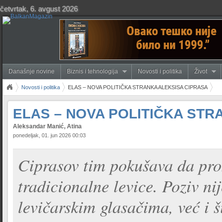
četvrtak, 6. avgust 2026
Današnje novine
Biznis i tehnologija
Novosti i politika
Život
Novosti i politika
ELAS – NOVA POLITIČKA STRANKA ALEKSISA CIPRASA
ELAS – NOVA POLITIČKA STR
Aleksandar Manić, Atina
ponedeljak, 01. jun 2026 00:03
Ciprasov tim pokušava da proš
tradicionalne levice. Poziv n
levičarskim glasačima, već i