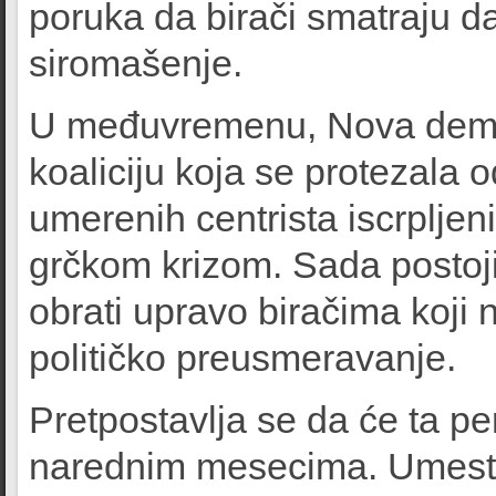
poruka da birači smatraju da
siromašenje.
U međuvremenu, Nova demokr
koaliciju koja se protezala 
umerenih centrista iscrpljen
grčkom krizom. Sada postoji 
obrati upravo biračima koji n
političko preusmeravanje.
Pretpostavlja se da će ta p
narednim mesecima. Umesto 