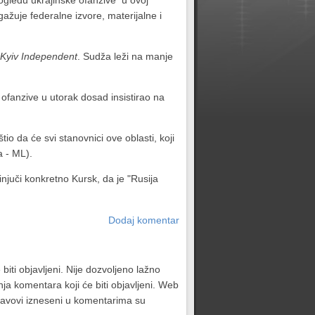
 pogledu ukrajinske ofanzive u ovoj
ažuje federalne izvore, materijalne i
Kyiv Independent
. Sudža leži na manje
 ofanzive u utorak dosad insistirao na
io da će svi stanovnici ove oblasti, koji
a - ML).
injuči konkretno Kursk, da je "Rusija
Dodaj komentar
biti objavljeni. Nije dozvoljeno lažno
ja komentara koji će biti objavljeni. Web
stavovi izneseni u komentarima su