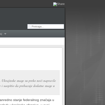
aj
. Ukrajinske snage su preko noći napravile
e i saopštio da prebacuje dodatne snage u
vanredno stanje federalnog značaja u