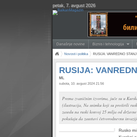
petak, 7. avgust 2026
Današnje novine
Biznis i tehnologija
Novosti i politika
RUSIJA: VANREDNO STANJ
RUSIJA: VANRED
ML
subota, 10. avgust 2024 21:56
Prema zvaničnim izvorima, juče su u Kursko
(ilustracija, Na snimku koji su proširili r
zasedu na ruski konvoj 25 milja od državne
pokušaju da zaustavi četvorodnevnu invaziju
Rusko min