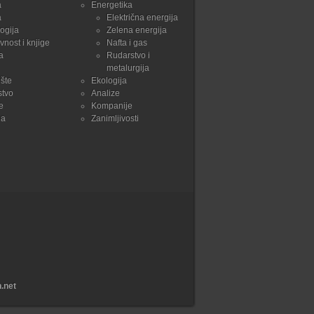
a
Energetika
a
Električna energija
ogija
Zelena energija
vnost i knjige
Nafta i gas
a
Rudarstvo i
metalurgija
šte
Ekologija
stvo
Analize
e
Kompanije
ja
Zanimljivosti
.net