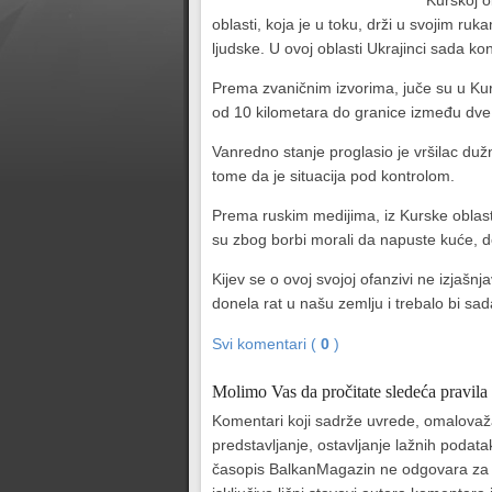
Kurskoj o
oblasti, koja je u toku, drži u svojim r
ljudske. U ovoj oblasti Ukrajinci sada ko
Prema zvaničnim izvorima, juče su u Kur
od 10 kilometara do granice između dve
Vanredno stanje proglasio je vršilac duž
tome da je situacija pod kontrolom.
Prema ruskim medijima, iz Kurske oblasti 
su zbog borbi morali da napuste kuće, do
Kijev se o ovoj svojoj ofanzivi ne izjašn
donela rat u našu zemlju i trebalo bi sad
Svi komentari (
0
)
Molimo Vas da pročitate sledeća pravila
Komentari koji sadrže uvrede, omalovažava
predstavljanje, ostavljanje lažnih podat
časopis BalkanMagazin ne odgovara za sad