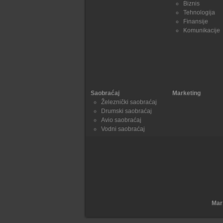
Biznis
Tehnologija
Finansije
Komunikacije
Saobraćaj
Marketing
Železnički saobraćaj
Drumski saobraćaj
Avio saobraćaj
Vodni saobraćaj
Mar