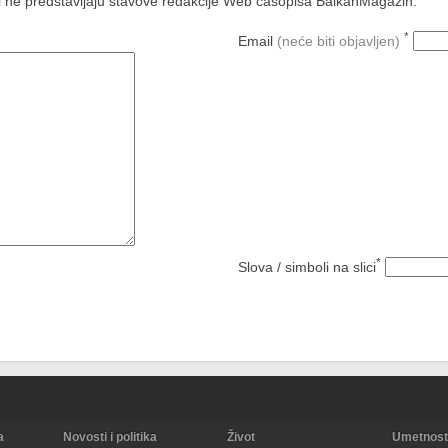
a i ne predstavljaju stavove redakcije Web časopisa BalkanMagazin.
*
Email
(neće biti objavljen)
*
Slova / simboli na slici
a
Novosti i politika
Život
Umetnost 