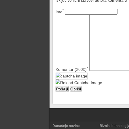
isključivo lični stavovi autora komentar
*
Ime
*
Komentar (
2000
)
Današnje novine
Biznis i tehnologij