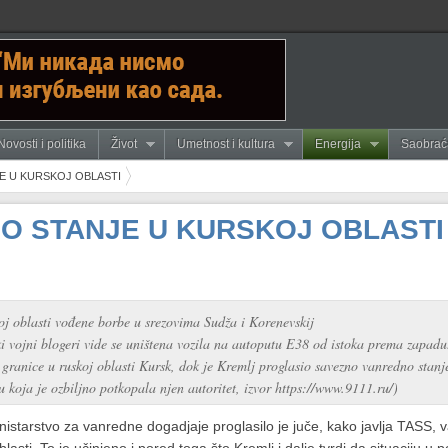
Novosti i politika
Život
Umetnost i kultura
Energija
Saobrać
E U KURSKOJ OBLASTI
NO STANJE U KURSKOJ OBLASTI
j oblasti vođene borbe u srezovima Sudža i Korenevskij
uski vojni blogeri vide se uništena vozila na autoputu E38 od istoka prema zapadu
 granice u ruskoj oblasti Kursk, dok je Kremlj proglasio savezno vanredno stanj
 koja je ozbiljno potkopala njen autoritet, izvor https://www.9111.ru/)
istarstvo za vanredne dogadjaje proglasilo je juče, kako javlja TASS, 