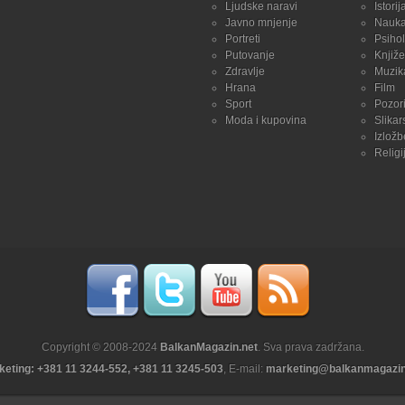
Ljudske naravi
Istorij
Javno mnjenje
Nauk
Portreti
Psihol
Putovanje
Knjiže
Zdravlje
Muzik
Hrana
Film
Sport
Pozori
Moda i kupovina
Slikar
Izložb
Religi
Copyright © 2008-2024
BalkanMagazin.net
. Sva prava zadržana.
keting: +381 11 3244-552, +381 11 3245-503
, E-mail:
marketing@balkanmagazin