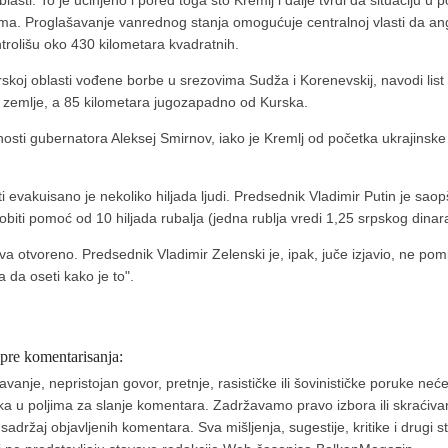
blasti. To je učinjeno i pored toga što Kremlj i dalje tvrdi da situaciju u
ukama. Proglašavanje vanrednog stanja omogućuje centralnoj vlasti da ang
ntrolišu oko 430 kilometara kvadratnih.
skoj oblasti vođene borbe u srezovima Sudža i Korenevskij, navodi list
 zemlje, a 85 kilometara jugozapadno od Kurska.
nosti gubernatora Aleksej Smirnov, iako je Kremlj od početka ukrajinske
evakuisano je nekoliko hiljada ljudi. Predsednik Vladimir Putin je saopšt
biti pomoć od 10 hiljada rubalja (jedna rublja vredi 1,25 srpskog dinar
java otvoreno. Predsednik Vladimir Zelenski je, ipak, juče izjavio, ne pom
a da oseti kako je to".
 pre komentarisanja:
nje, nepristojan govor, pretnje, rasističke ili šovinističke poruke neće 
aka u poljima za slanje komentara. Zadržavamo pravo izbora ili skraćivan
ržaj objavljenih komentara. Sva mišljenja, sugestije, kritike i drugi 