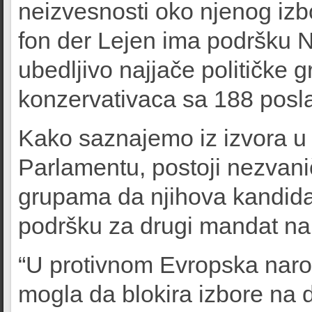
neizvesnosti oko njenog izb
fon der Lejen ima podršku N
ubedljivo najjače političke 
konzervativaca sa 188 posla
Kako saznajemo iz izvora u 
Parlamentu, postoji nezvani
grupama da njihova kandidat
podršku za drugi mandat na
“U protivnom Evropska narod
mogla da blokira izbore na d