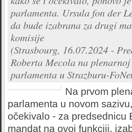
kako se i očekivalo, ponovo j
parlamenta. Ursula fon der Lej
da bude izabrana za drugi ma
komisije
(Strasbourg, 16.07.2024 - Pr
Roberta Mecola na plenarnoj
parlamenta u Strazburu-FoNe
Na prvom plen
parlamenta u novom sazivu, 
očekivalo - za predsednicu
mandat na ovoj funkciji, iza