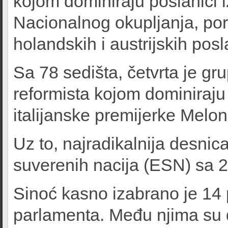
kojom dominiraju poslanici 
Nacionalnog okupljanja, pore
holandskih i austrijskih posl
Sa 78 sedišta, četvrta je gr
reformista kojom dominiraju 
italijanske premijerke Melon
Uz to, najradikalnija desnic
suverenih nacija (ESN) sa 2
Sinoć kasno izabrano je 14
parlamenta. Među njima su d