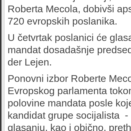
Roberta Mecola, dobivši ap
720 evropskih poslanika.
U četvrtak poslanici će glasat
mandat dosadašnje predsedn
der Lejen.
Ponovni izbor Roberte Meco
Evropskog parlamenta tokom 
polovine mandata posle koj
kandidat grupe socijalista -
glasanju, kao i obično, pre