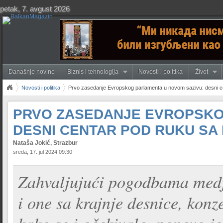
petak, 7. avgust 2026
Današnje novine
Biznis i tehnologija
Novosti i politika
Život
Novosti i politika
Prvo zasedanje Evropskog parlamenta u novom sazivu: desni c
PRVO ZASEDANJE EVROPSKO
DESNI CENTAR POD RUKU SA
Nataša Jokić, Strazbur
sreda, 17. jul 2024 09:30
Zahvaljujući pogodbama medj
i one sa krajnje desnice, kon