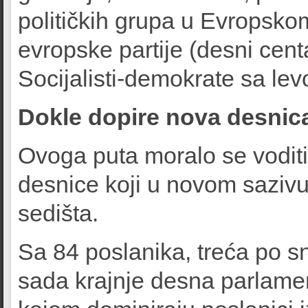
političkih grupa u Evropsk
evropske partije (desni cent
Socijalisti-demokrate sa lev
Dokle dopire nova desnic
Ovoga puta moralo se voditi
desnice koji u novom sazivu
sedišta.
Sa 84 poslanika, treća po 
sada krajnje desna parlamen