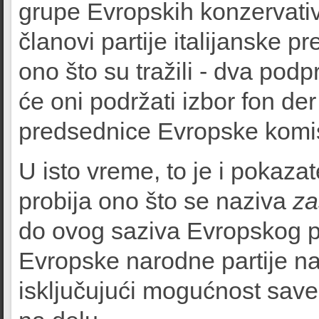
grupe Evropskih konzervativ
članovi partije italijanske p
ono što su tražili - dva pod
će oni podržati izbor fon de
predsednice Evropske komis
U isto vreme, to je i pokaza
probija ono što se naziva
za
do ovog saziva Evropskog p
Evropske narodne partije na
isključujući mogućnost save