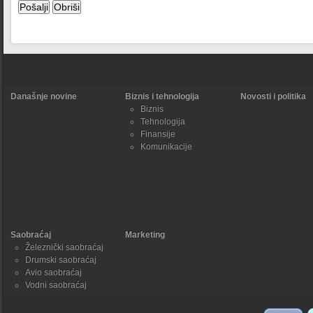
Današnje novine
Biznis i tehnologija
Novosti i politika
Biznis
Tehnologija
Finansije
Komunikacije
Saobraćaj
Marketing
Železnički saobraćaj
Drumski saobraćaj
Avio saobraćaj
Vodni saobraćaj