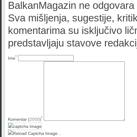
BalkanMagazin ne odgovara z
Sva mišljenja, sugestije, kriti
komentarima su isključivo lič
predstavljaju stavove redak
*
Ime
*
Komentar (
2000
)