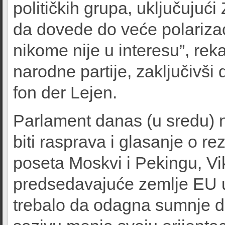
političkih grupa, uključujući
da dovede do veće polarizaci
nikome nije u interesu”, rek
narodne partije, zaključivši
fon der Lejen.
Parlament danas (u sredu) 
biti rasprava i glasanje o rez
poseta Moskvi i Pekingu, V
predsedavajuće zemlje EU u 
trebalo da odagna sumnje 