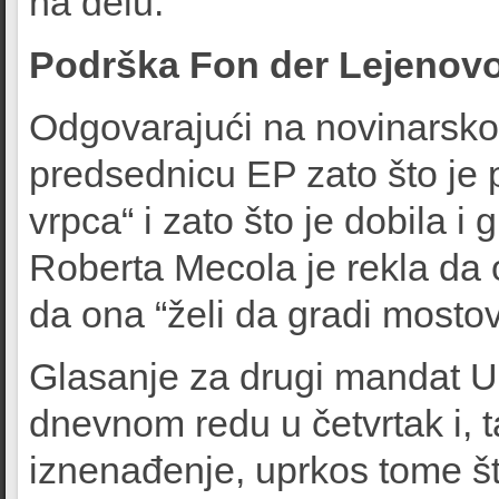
na delu.
Podrška Fon der Lejenovoj
Odgovarajući na novinarsko 
predsednicu EP zato što je 
vrpca“ i zato što je dobila i
Roberta Mecola je rekla da o
da ona “želi da gradi mostov
Glasanje za drugi mandat Ur
dnevnom redu u četvrtak i, 
iznenađenje, uprkos tome š