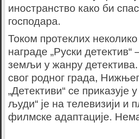
иностранство како би спас
господара.
Током протеклих неколико
награде „Руски детектив“ 
земљи у жанру детектива.
свог родног града, Нижње
„Детективи“ се приказује 
људи“ је на телевизији и
филмске адаптације. Нем