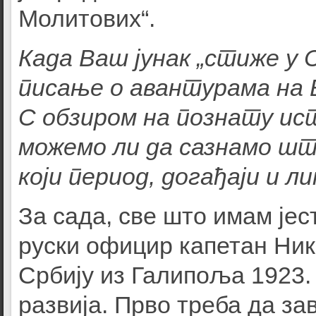
Молитових“.
Када Ваш јунак „стиже у 
писање о авантурама на 
С обзиром на познату ис
можемо ли да сазнамо шт
који период, догађаји и ли
За сада, све што имам јест
руски официр капетан Ник
Србију из Галипоља 1923. 
развија. Прво треба да за