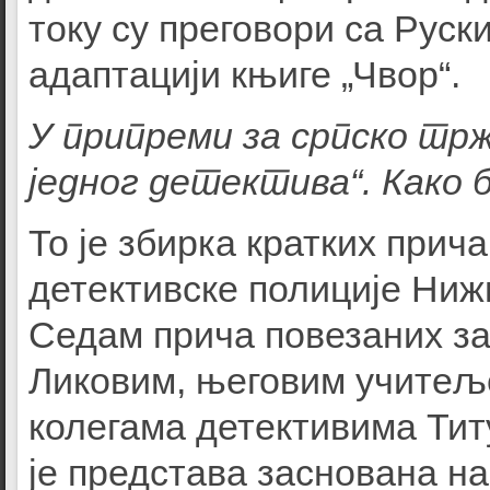
току су преговори са Рус
адаптацији књиге „Чвор“.
У припреми за српско тр
једног детектива“. Како 
То је збирка кратких прич
детективске полиције Ниж
Седам прича повезаних за
Ликовим, његовим учитељ
колегама детективима Ти
је представа заснована на