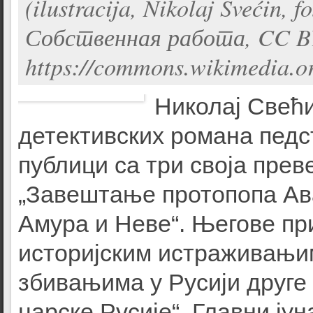
(ilustracija, Nikolaj Svećin,
Собственная работа, CC BY
https://commons.wikimedia.
Николај Свећи
детективских романа педс
публици са три своја прев
„Завештање протопопа Ава
Амура и Неве“. Његове пр
историјским истраживањи
збивањима у Русији друге 
царске Русије“. Главни јун