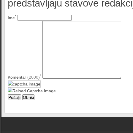
predstavljaju stavove redak
*
Ime
*
Komentar (
2000
)