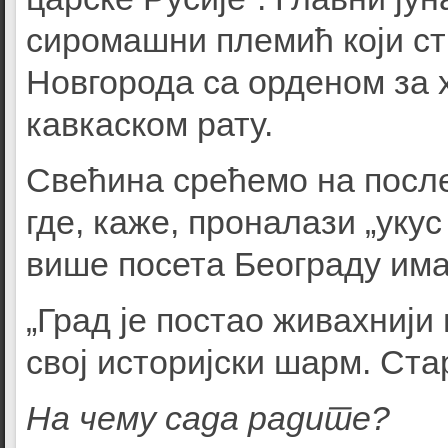
сиромашни племић који ст
Новгорода са орденом за
кавкаском рату.
Свећина срећемо на посл
где, каже, проналази „уку
више посета Београду има
„Град је постао живахнији 
свој историјски шарм. Стар
На чему сада радите?