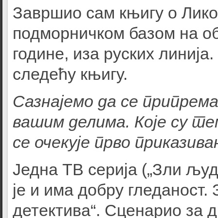
Завршио сам књигу о Лико
подморничком базом на об
године, иза руских линија
следећу књигу.
Сазнајемо да се припрема
вашим делима. Које су те
се очекује прво приказив
Једна ТВ серија („Зли љу
је и има добру гледаност.
детектива“. Сценарио за д