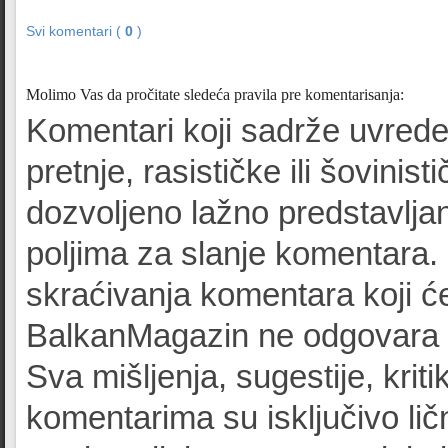
Svi komentari (
0
)
Molimo Vas da pročitate sledeća pravila pre komentarisanja:
Komentari koji sadrže uvrede
pretnje, rasističke ili šovinist
dozvoljeno lažno predstavljan
poljima za slanje komentara.
skraćivanja komentara koji će
BalkanMagazin ne odgovara z
Sva mišljenja, sugestije, kriti
komentarima su isključivo lič