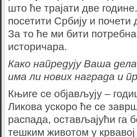
што ће трајати две године.
посетити Србију и почети 
За то ће ми бити потребна
историчара.
Како напредују Ваша дел
има ли нових награда и 
Књиге се објављују – год
Ликова ускоро ће се заврш
распада, остављајући га б
тешким животом у крвавој 