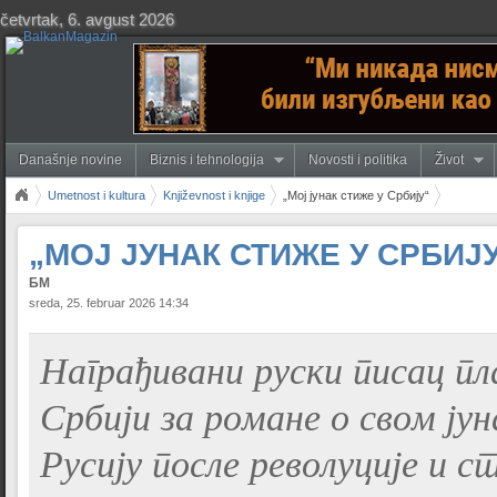
četvrtak, 6. avgust 2026
Današnje novine
Biznis i tehnologija
Novosti i politika
Život
Umetnost i kultura
Književnost i knjige
„Мој јунак стиже у Србију“
„МОЈ ЈУНАК СТИЖЕ У СРБИЈ
БМ
sreda, 25. februar 2026 14:34
Награђивани руски писац п
Србији за романе о свом ју
Русију после револуције и с