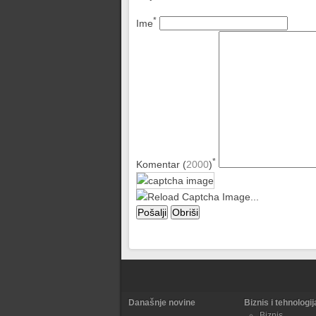
*
Ime
*
Komentar (
2000
)
Današnje novine
Biznis i tehnologij
Biznis