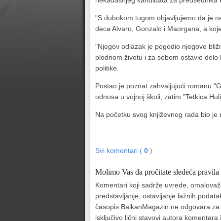
nekadašnjeg kandidata za predsednika Per
"S dubokom tugom objavljujemo da je naš 
deca Alvaro, Gonzalo i Maorgana, a koje
"Njegov odlazak je pogodio njegove bliž
plodnom životu i za sobom ostavio delo 
politike.
Postao je poznat zahvaljujući romanu "Gr
odnosa u vojnoj školi, zatim "Tetkica Huli
Na početku svog književnog rada bio je n
Svi komentari (
0
)
Molimo Vas da pročitate sledeća pravila
Komentari koji sadrže uvrede, omalovažava
predstavljanje, ostavljanje lažnih podat
časopis BalkanMagazin ne odgovara za sad
isključivo lični stavovi autora komentar