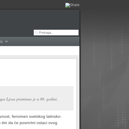
aj
rgas Ljosa preminuo je u 89. godini,
vnost, fenomen svetskog latinsko-
 tim da će posmrtni ostaci ovog