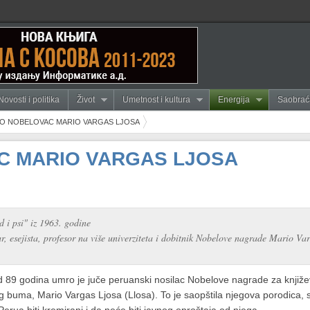
Novosti i politika
Život
Umetnost i kultura
Energija
Saobrać
O NOBELOVAC MARIO VARGAS LJOSA
 MARIO VARGAS LJOSA
 i psi" iz 1963. godine
r, esejista, profesor na više univerziteta i dobitnik Nobelove nagrade Mario Va
 89 godina umro je juče peruanski nosilac Nobelove nagrade za knjiže
 buma, Mario Vargas Ljosa (Llosa). To je saopštila njegova porodica, s