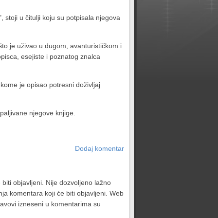
oji u čitulji koju su potpisala njegova
što je uživao u dugom, avanturističkom i
isca, esejiste i poznatog znalca
kome je opisao potresni doživljaj
paljivane njegove knjige.
Dodaj komentar
biti objavljeni. Nije dozvoljeno lažno
ja komentara koji će biti objavljeni. Web
stavovi izneseni u komentarima su