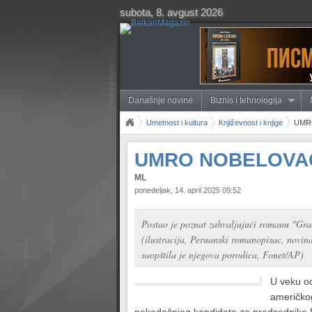
subota, 8. avgust 2026
Današnje novine
Biznis i tehnologija
Umetnost i kultura
Književnost i knjige
UMR
UMRO NOBELOVAC
ML
ponedeljak, 14. april 2025 09:52
Postao je poznat zahvaljujući romanu "Grad
(ilustracija, Peruanski romanopisac, novina
saopštila je njegova porodica, Fonet/AP)
U veku od
američkog