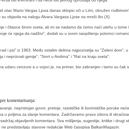
ua biti kremirani i da neće biti javnog oproštaja od njega.
otac Mario Vargas Ljosa danas sklopio oči u Limi, okružen rodbinom", st
 su objavila na nalogu Alvara Vargasa Ljose na mreži
Iks
(X).
nje i čitaoce širom sveta, ali mi se nadamo da ćemo naći utehu u tome 
koje će njega da nadživi", dodali su u svom saopštenju potomci romanop
ad i psi" iz 1963. Među ostalim delima najpoznatija su "Zeleni dom", u 
ja i nepriznati genije", "Smrt u Andima" i "Rat na kraju sveta".
a udaru cenzure a u vojsci je, na primer, bio zabranjen i tamo su čak s
 pre komentarisanja:
nje, nepristojan govor, pretnje, rasističke ili šovinističke poruke neće 
aka u poljima za slanje komentara. Zadržavamo pravo izbora ili skraćivan
ržaj objavljenih komentara. Sva mišljenja, sugestije, kritike i drugi 
a i ne predstavljaju stavove redakcije Web časopisa BalkanMagazin.