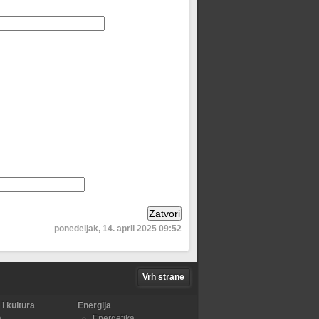
ponedeljak, 14. april 2025 09:52
Vrh strane
i kultura
Energija
a
Energetika