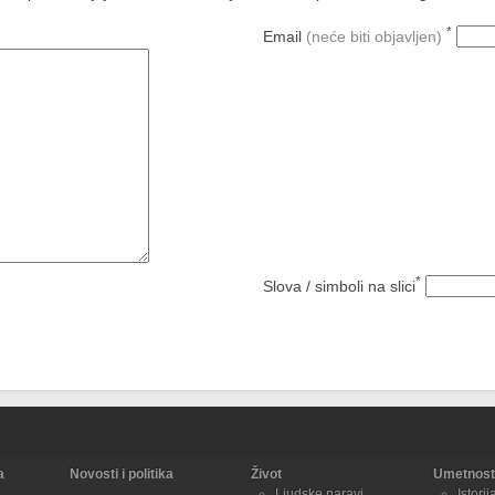
*
Email
(neće biti objavljen)
*
Slova / simboli na slici
a
Novosti i politika
Život
Umetnost 
Ljudske naravi
Istorij