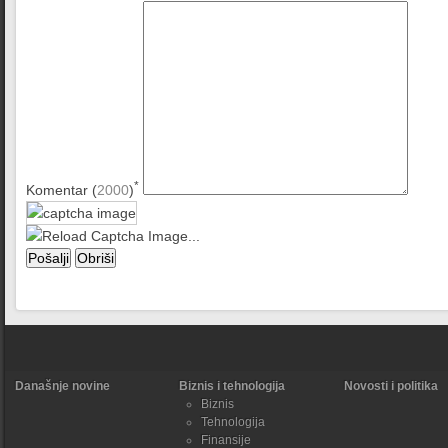
*
Komentar (
2000
)
Današnje novine
Biznis i tehnologija
Novosti i politika
Biznis
Tehnologija
Finansije