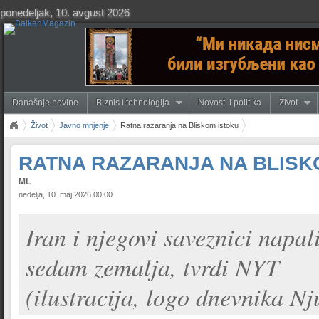
ponedeljak, 10. avgust 2026
Današnje novine
Biznis i tehnologija
Novosti i politika
Život
Život
Javno mnjenje
Ratna razaranja na Bliskom istoku
RATNA RAZARANJA NA BLISK
ML
nedelja, 10. maj 2026 00:00
Iran i njegovi saveznici napa
sedam zemalja, tvrdi NYT
(ilustracija, logo dnevnika Nj