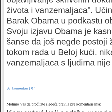
života i vanzemaljaca". Učini
Barak Obama u podkastu obja
Svoju izjavu Obama je kasni
šanse da još negde postoji 
tokom rada u Beloj kući, ni
vanzemaljaca s ljudima nije
Svi komentari (
0
)
Molimo Vas da pročitate sledeća pravila pre komentarisanja: