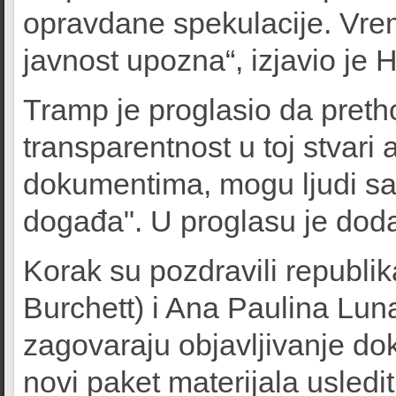
opravdane spekulacije. Vre
javnost upozna“, izjavio je 
Tramp je proglasio da pretho
transparentnost u toj stvari 
dokumentima, mogu ljudi sa
događa". U proglasu je dodao
Korak su pozdravili republi
Burchett) i Ana Paulina Lun
zagovaraju objavljivanje do
novi paket materijala usledi