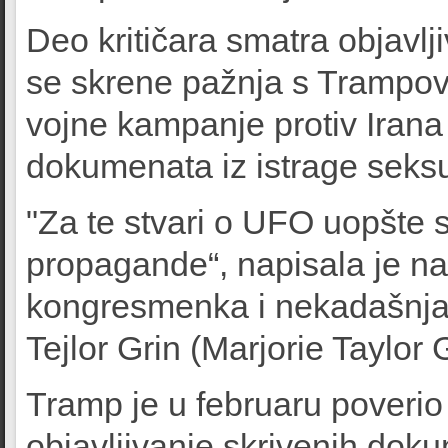
Deo kritičara smatra objavl
se skrene pažnja s Trampovi
vojne kampanje protiv Irana i
dokumenata iz istrage seksu
"Za te stvari o UFO uopšte 
propagande“, napisala je n
kongresmenka i nekadašnja 
Tejlor Grin (Marjorie Taylor 
Tramp je u februaru poveri
objavljivanje skrivenih dok