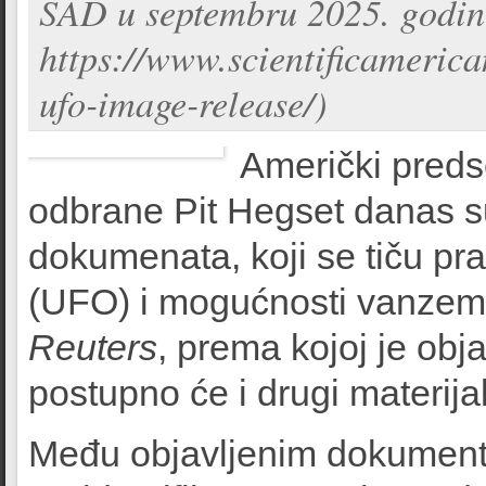
SAD u septembru 2025. godine
https://www.scientificameric
ufo-image-release/)
Američki preds
odbrane Pit Hegset danas su
dokumenata, koji se tiču pr
(UFO) i mogućnosti vanzemal
Reuters
, prema kojoj je obj
postupno će i drugi materija
Među objavljenim dokumenti