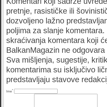
Komentari koji sadrže uvrede
pretnje, rasističke ili šovinist
dozvoljeno lažno predstavljan
poljima za slanje komentara.
skraćivanja komentara koji će
BalkanMagazin ne odgovara z
Sva mišljenja, sugestije, kriti
komentarima su isključivo lič
predstavljaju stavove redak
*
Ime