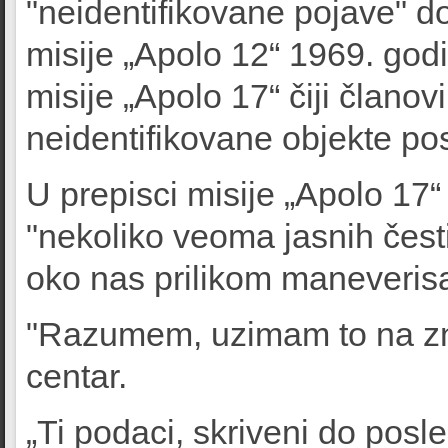
"neidentifikovane pojave" d
misije „Apolo 12“ 1969. god
misije „Apolo 17“ čiji članov
neidentifikovane objekte p
U prepisci misije „Apolo 17“
"nekoliko veoma jasnih čest
oko nas prilikom maneverisa
"Razumem, uzimam to na zna
centar.
„Ti podaci, skriveni do posle