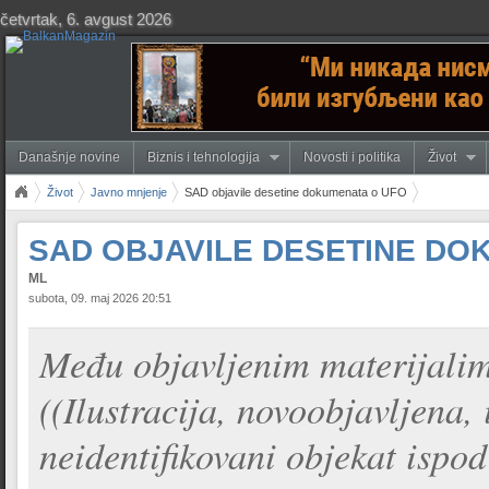
četvrtak, 6. avgust 2026
Današnje novine
Biznis i tehnologija
Novosti i politika
Život
Život
Javno mnjenje
SAD objavile desetine dokumenata o UFO
SAD OBJAVILE DESETINE DO
ML
subota, 09. maj 2026 20:51
Među objavljenim materijalim
((Ilustracija, novoobjavljena,
neidentifikovani objekat ispo