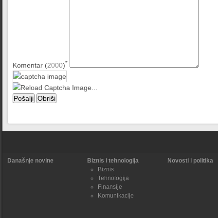
*
Komentar (
2000
)
Današnje novine
Biznis i tehnologija
Novosti i politika
Biznis
Tehnologija
Finansije
Komunikacije