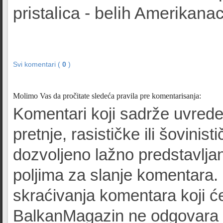
pristalica - belih Amerikana
Svi komentari (
0
)
Molimo Vas da pročitate sledeća pravila pre komentarisanja:
Komentari koji sadrže uvrede
pretnje, rasističke ili šovinist
dozvoljeno lažno predstavljan
poljima za slanje komentara.
skraćivanja komentara koji će
BalkanMagazin ne odgovara z