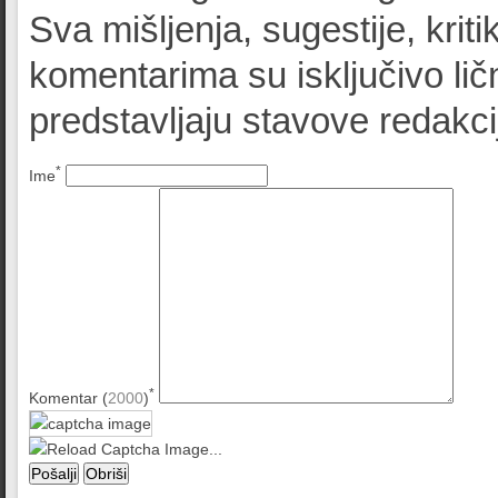
Sva mišljenja, sugestije, kriti
komentarima su isključivo lič
predstavljaju stavove redak
*
Ime
*
Komentar (
2000
)