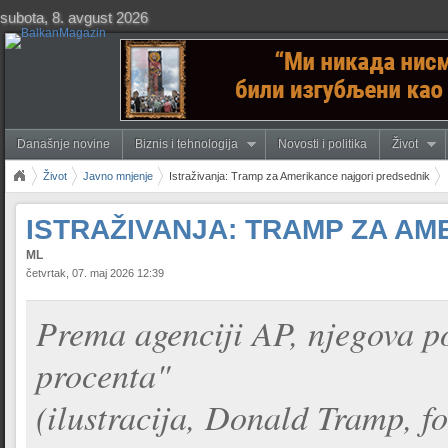
subota, 8. avgust 2026
Današnje novine
Biznis i tehnologija
Novosti i politika
Život
Život
Javno mnjenje
Istraživanja: Tramp za Amerikance najgori predsednik
ISTRAŽIVANJA: TRAMP ZA A
ML
četvrtak, 07. maj 2026 12:39
Prema agenciji AP, njegova p
procenta"
(ilustracija, Donald Tramp, fo