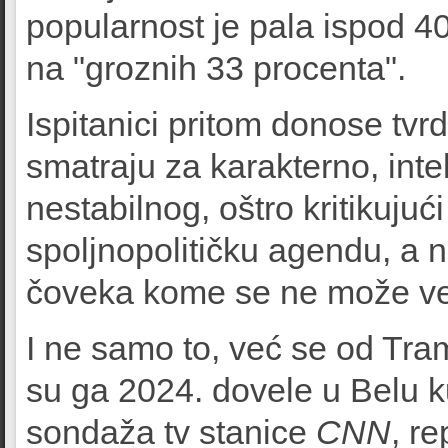
popularnost je pala ispod 4
na "groznih 33 procenta".
Ispitanici pritom donose tv
smatraju za karakterno, int
nestabilnog, oštro kritikuju
spoljnopolitičku agendu, a 
čoveka kome se ne može ve
I ne samo to, već se od Tra
su ga 2024. dovele u Belu 
sondaža tv stanice
CNN
, r