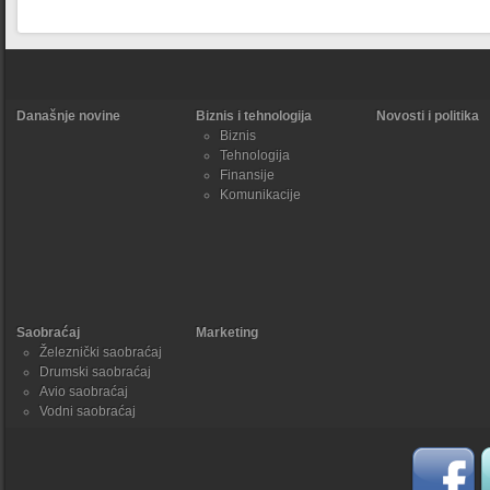
Današnje novine
Biznis i tehnologija
Novosti i politika
Biznis
Tehnologija
Finansije
Komunikacije
Saobraćaj
Marketing
Železnički saobraćaj
Drumski saobraćaj
Avio saobraćaj
Vodni saobraćaj