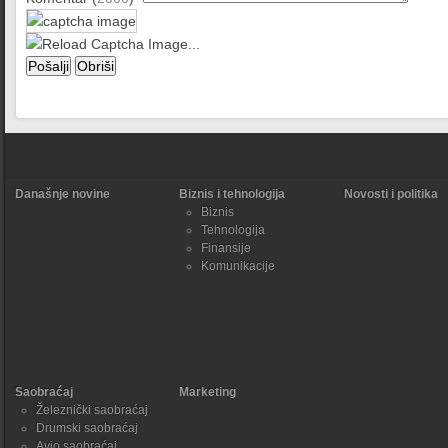
Današnje novine
Biznis i tehnologija
Novosti i politika
Biznis
Tehnologija
Finansije
Komunikacije
Saobraćaj
Marketing
Železnički saobraćaj
Drumski saobraćaj
Avio saobraćaj