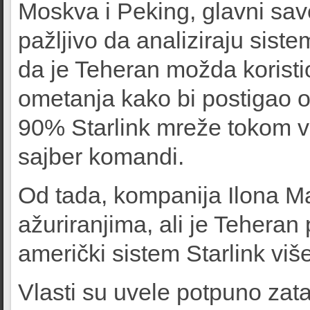
Moskva i Peking, glavni sav
pažljivo da analiziraju siste
da je Teheran možda koristi
ometanja kako bi postigao ov
90% Starlink mreže tokom vi
sajber komandi.
Od tada, kompanija Ilona Ma
ažuriranjima, ali je Tehera
američki sistem Starlink viš
Vlasti su uvele potpuno zat