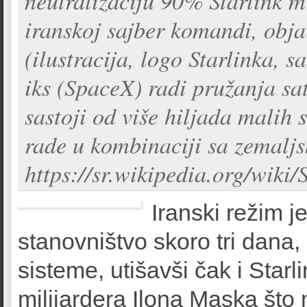
neutralizaciju 90% Starlink m
iranskoj sajber komandi, obja
(ilustracija, logo Starlinka, s
iks (SpaceX) radi pružanja sat
sastoji od više hiljada malih s
rade u kombinaciji sa zemalj
https://sr.wikipedia.org/wiki
Iranski režim j
stanovništvo skoro tri dana
sisteme, utišavši čak i Star
milijardera Ilona Maska što