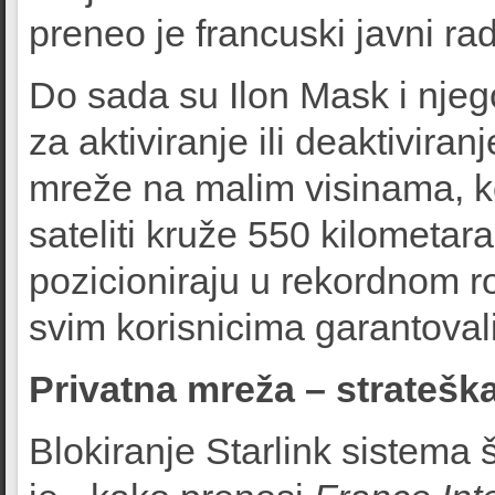
preneo je francuski javni rad
Do sada su Ilon Mask i njegov
za aktiviranje ili deaktivi
mreže na malim visinama, koj
sateliti kruže 550 kilometar
pozicioniraju u rekordnom r
svim korisnicima garantoval
Privatna mreža – stratešk
Blokiranje Starlink sistema