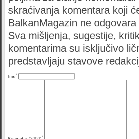
skraćivanja komentara koji će
BalkanMagazin ne odgovara z
Sva mišljenja, sugestije, kriti
komentarima su isključivo lič
predstavljaju stavove redak
*
Ime
*
Komentar (
2000
)