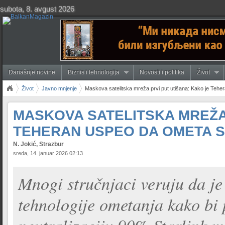
subota, 8. avgust 2026
Današnje novine
Biznis i tehnologija
Novosti i politika
Život
Život
Javno mnjenje
Maskova satelitska mreža prvi put utišana: Kako je Teheran
MASKOVA SATELITSKA MREŽA 
TEHERAN USPEO DA OMETA ST
N. Jokić, Strazbur
sreda, 14. januar 2026 02:13
Mnogi stručnjaci veruju da je
tehnologije ometanja kako bi p