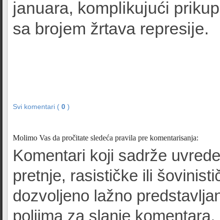
januara, komplikujući priku
sa brojem žrtava represije.
Svi komentari (
0
)
Molimo Vas da pročitate sledeća pravila pre komentarisanja:
Komentari koji sadrže uvrede
pretnje, rasističke ili šovinist
dozvoljeno lažno predstavljan
poljima za slanje komentara.