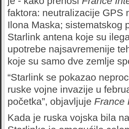
je - kako prenosi
France Int
faktora: neutralizacije GPS 
Ilona Maska; sistematskog p
Starlink antena koje su ileg
upotrebe najsavremenije te
koje su samo dve zemlje spo
“Starlink se pokazao neproc
ruske vojne invazije u febr
početka”, objavljuje
France 
Kada je ruska vojska bila na