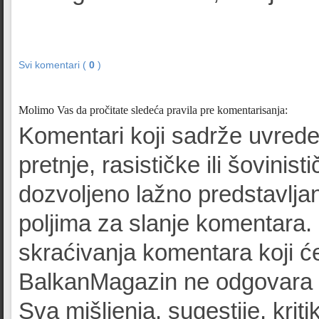
Svi komentari (
0
)
Molimo Vas da pročitate sledeća pravila pre komentarisanja:
Komentari koji sadrže uvrede
pretnje, rasističke ili šovinist
dozvoljeno lažno predstavljan
poljima za slanje komentara.
skraćivanja komentara koji će
BalkanMagazin ne odgovara z
Sva mišljenja, sugestije, kriti