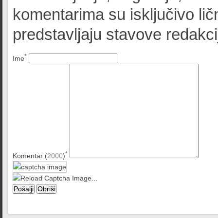
komentarima su isključivo lič
predstavljaju stavove redak
*
Ime
*
Komentar (
2000
)