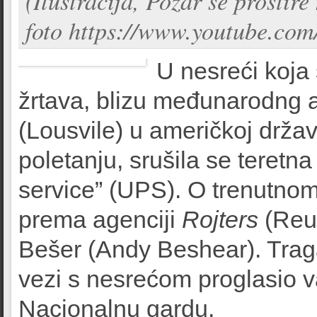
(Ilustracija, Požar se prostire
foto https://www.youtube.c
U nesreći koja
žrtava, blizu međunarodng 
(Lousvile) u američkoj drža
poletanju, srušila se teretna
service” (UPS). O trenutnom
prema agenciji
Rojters
(Reut
Bešer (Andy Beshear). Traga
vezi s nesrećom proglasio v
Nacionalnu gardu.