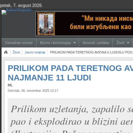
petak, 7. avgust 2026
Današnje novine
Biznis i tehnologija
Novosti i politika
Život
Život
Javno mnjenje
PRILIKOM PADA TERETNOG AVIONA U LUISVILU POG
PRILIKOM PADA TERETNOG AV
NAJMANJE 11 LJUDI
ML
četvrtak, 06. novembar 2025 12:17
Prilikom uzletanja, zapalilo s
pao i eksplodirao u blizini a