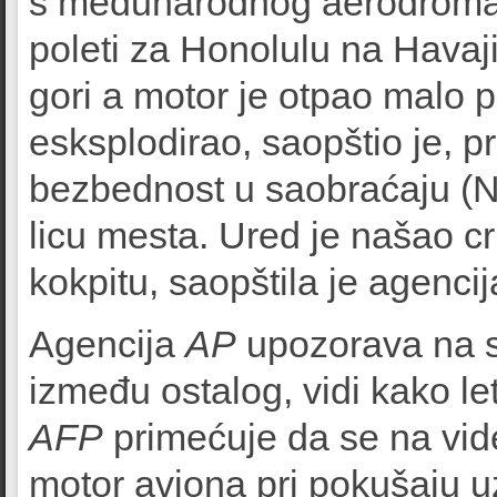
s međunarodnog aerodroma 
poleti za Honolulu na Havaj
gori a motor je otpao malo p
esksplodirao, saopštio je, 
bezbednost u saobraćaju (NT
licu mesta. Ured je našao cr
kokpitu, saopštila je agenci
Agencija
AP
upozorava na s
između ostalog, vidi kako le
AFP
primećuje da se na vide
motor aviona pri pokušaju uz