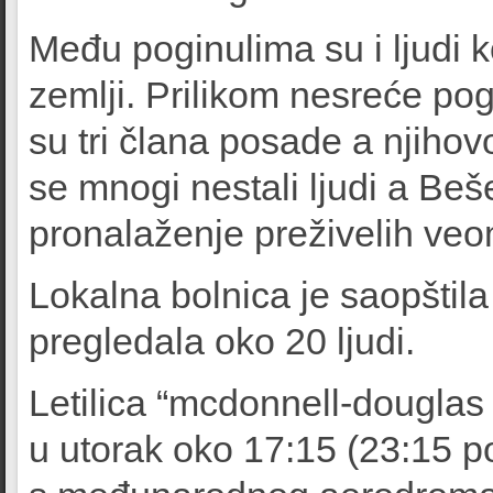
Među poginulima su i ljudi ko
zemlji. Prilikom nesreće pog
su tri člana posade a njihov
se mnogi nestali ljudi a Beš
pronalaženje preživelih ve
Lokalna bolnica je saopštil
pregledala oko 20 ljudi.
Letilica “mcdonnell-dougla
u utorak oko 17:15 (23:15 p