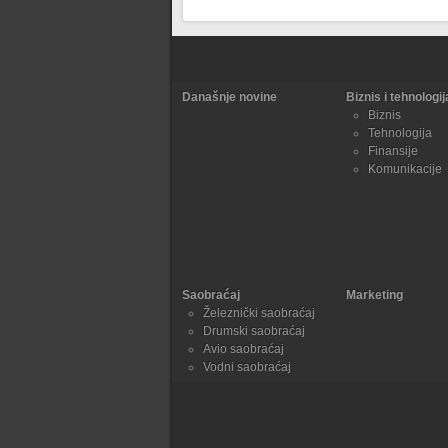
Današnje novine
Biznis i tehnologij
Biznis
Tehnologija
Finansije
Komunikacije
Saobraćaj
Marketing
Železnički saobraćaj
Drumski saobraćaj
Avio saobraćaj
Vodni saobraćaj