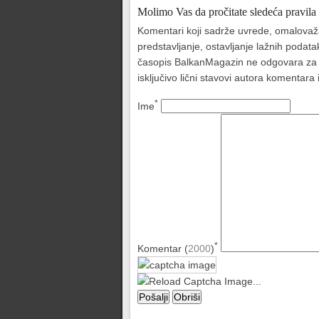
Molimo Vas da pročitate sledeća pravila
Komentari koji sadrže uvrede, omalovažava
predstavljanje, ostavljanje lažnih podat
časopis BalkanMagazin ne odgovara za sad
isključivo lični stavovi autora komentar
*
Ime
*
Komentar (
2000
)