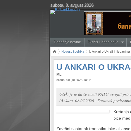
subota, 8. avgust 2026
Današnje novine
Biznis i tehnologija
Novosti i politika
U Ankari o Ukrajini i izdacim
U ANKARI O UKRA
ML
sreda, 08. jul 2026 10:08
Očekuje se da će samit NATO usvojiti pri
(Ankara, 08.07.2026 - Sastanak predsed
Kretanja 
biće međ
Završni sastanak transatlantske alijan