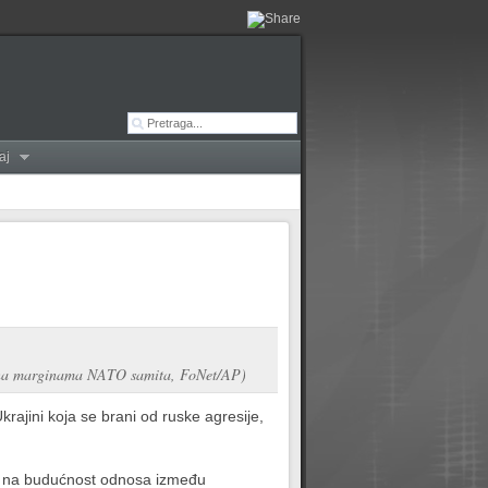
aj
 na marginama NATO samita, FoNet/AP)
rajini koja se brani od ruske agresije,
de na budućnost odnosa između