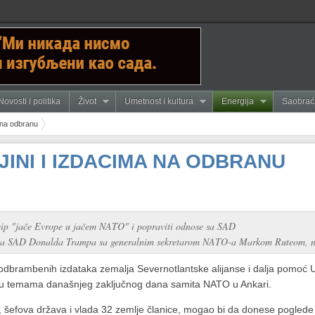
Novosti i politika
Život
Umetnost i kultura
Energija
Saobrać
a na odbranu
JINI I IZDACIMA NA ODBRANU
ncip "jače Evrope u jačem NATO" i popraviti odnose sa SAD
nika SAD Donalda Trampa sa generalnim sekretarom NATO-a Markom Ruteom,
odbrambenih izdataka zemalja Severnotlantske alijanse i dalja pomoć Uk
u temama današnjeg zaključnog dana samita NATO u Ankari.
se, šefova država i vlada 32 zemlje članice, mogao bi da donese pogle