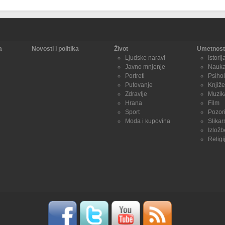
a
Novosti i politika
Život
Umetnost 
Ljudske naravi
Istorij
Javno mnjenje
Nauk
Portreti
Psihol
Putovanje
Knjiže
Zdravlje
Muzik
Hrana
Film
Sport
Pozori
Moda i kupovina
Slikar
Izložb
Religi