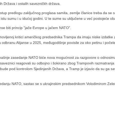
h Država i ostalih savezničkh država.
pristup predlogu zaključnog proglasa samita, zemlje članice treba da 
je istu sumu i u idućoj godini. U te sume su uključene u već postojeće o
nse biti princip "jače Evrope u jačem NATO".
novljenoj kritici američkog predsednika Trampa da imaju niske izdatke
na odbranu Alijanse u 2025, međugodišnje povisile za oko petinu i počele
našnje zasedanje NATO biće nova mogućnost za razgovore o odnosima i
saveznici reagovali su odbojno i šokirano zbog Trampovih razmatranja o 
 bude pod kontrolom Sjedinjenih Država, a Tramp je izjavio da su ga sa
sedanju NATO, sastao se s ukrajinskim predsednikom Volodimirom Zelen