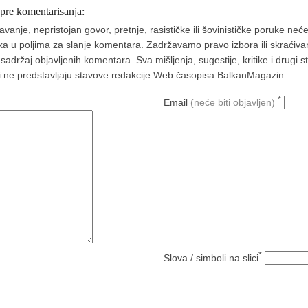
 pre komentarisanja:
nje, nepristojan govor, pretnje, rasističke ili šovinističke poruke neće 
aka u poljima za slanje komentara. Zadržavamo pravo izbora ili skraćivan
ržaj objavljenih komentara. Sva mišljenja, sugestije, kritike i drugi 
a i ne predstavljaju stavove redakcije Web časopisa BalkanMagazin.
*
Email
(neće biti objavljen)
*
Slova / simboli na slici