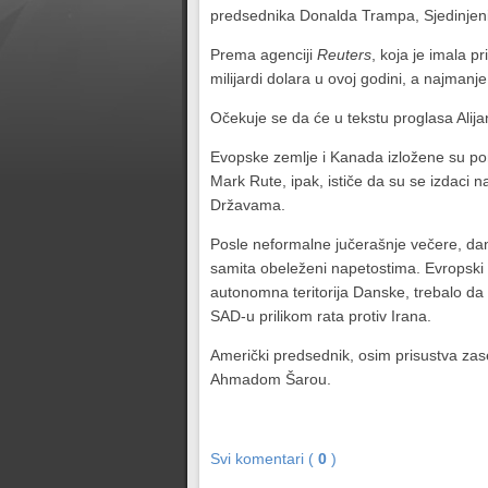
predsednika Donalda Trampa, Sjedinjeni
Prema agenciji
Reuters
, koja je imala 
milijardi dolara u ovoj godini, a najman
Očekuje se da će u tekstu proglasa Alija
Evopske zemlje i Kanada izložene su po
Mark Rute, ipak, ističe da su se izdaci 
Državama.
Posle neformalne jučerašnje večere, da
samita obeleženi napetostima. Evropski 
autonomna teritorija Danske, trebalo da
SAD-u prilikom rata protiv Irana.
Američki predsednik, osim prisustva za
Ahmadom Šarou.
Svi komentari (
0
)