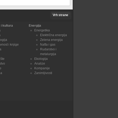
Vrh strane
i kultura
Energija
a
Energetika
a
Električna energija
ogija
Zelena energija
vnost i knjige
Nafta i gas
a
Rudarstvo i
metalurgija
šte
Ekologija
stvo
Analize
e
Kompanije
ja
Zanimljivosti