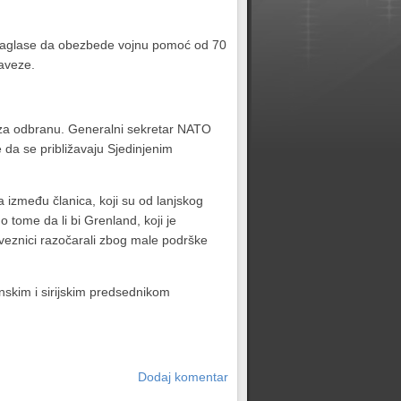
se saglase da obezbede vojnu pomoć od 70
baveze.
 za odbranu. Generalni sekretar NATO
 da se približavaju Sjedinjenim
zmeđu članica, koji su od lanjskog
tome da li bi Grenland, koji je
veznici razočarali zbog male podrške
skim i sirijskim predsednikom
Dodaj komentar