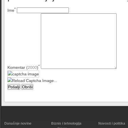
*
Ime
*
Komentar (
2000
)
Današnje novine
Biznis i tehnologija
Novosti i politika