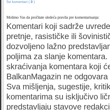
Svi komentari (
0
)
Molimo Vas da pročitate sledeća pravila pre komentarisanja:
Komentari koji sadrže uvrede
pretnje, rasističke ili šovinist
dozvoljeno lažno predstavljan
poljima za slanje komentara.
skraćivanja komentara koji će
BalkanMagazin ne odgovara z
Sva mišljenja, sugestije, kriti
komentarima su isključivo lič
predstavljaju stavove redak