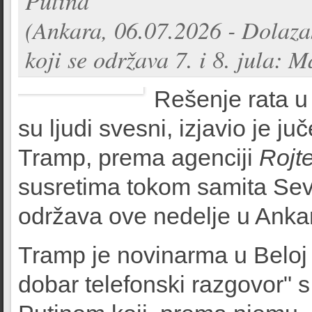
Putina
(Ankara, 06.07.2026 - Dolaza
koji se održava 7. i 8. jula: 
Rešenje rata u 
su ljudi svesni, izjavio je 
Tramp, prema agenciji
Rojt
susretima tokom samita Seve
održava ove nedelje u Ankar
Tramp je novinarma u Beloj 
dobar telefonski razgovor"