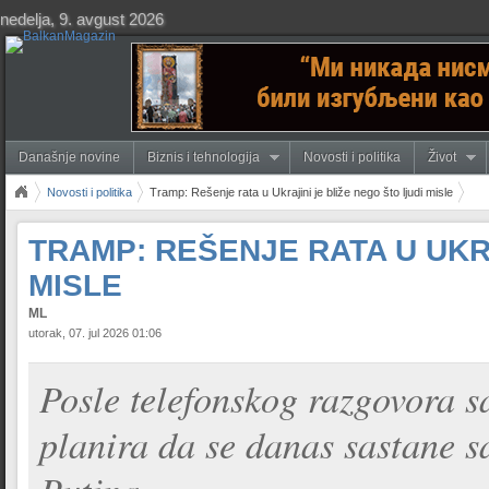
nedelja, 9. avgust 2026
Današnje novine
Biznis i tehnologija
Novosti i politika
Život
Novosti i politika
Tramp: Rešenje rata u Ukrajini je bliže nego što ljudi misle
TRAMP: REŠENJE RATA U UKRA
MISLE
ML
utorak, 07. jul 2026 01:06
Posle telefonskog razgovora 
planira da se danas sastane 