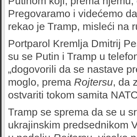
Putinom koji, prema njemu, 
Pregovaramo i videćemo da 
rekao je Tramp, misleći na r
Portparol Kremlja Dmitrij P
su se Putin i Tramp u tele
„dogovorili da se nastave pr
moglo, prema
Rojtersu
, da 
ostvariti tokom samita NATO 
Tramp se sprema da se u sr
ukrajinskim predsednikom V