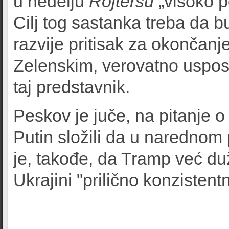
u nedelju
Rojtersu
„visoko p
Cilj tog sastanka treba da 
razvije pritisak za okončanj
Zelenskim, verovatno uspost
taj predstavnik.
Peskov je juče, na pitanje 
Putin složili da u narednom
je, takođe, da Tramp već 
Ukrajini "prilično konzistentn