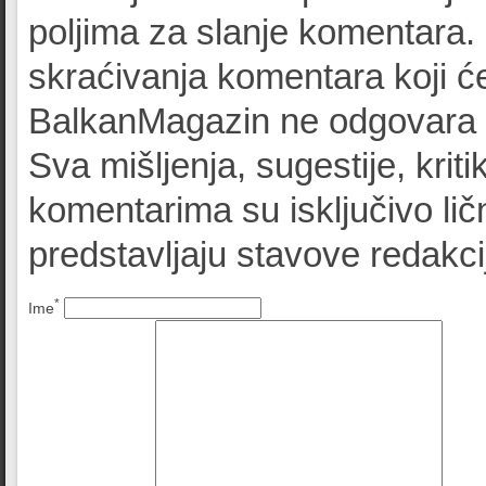
poljima za slanje komentara.
skraćivanja komentara koji će
BalkanMagazin ne odgovara z
Sva mišljenja, sugestije, kriti
komentarima su isključivo lič
predstavljaju stavove redak
*
Ime