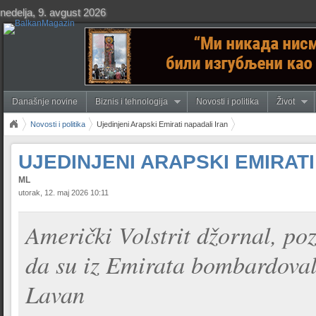
nedelja, 9. avgust 2026
Današnje novine
Biznis i tehnologija
Novosti i politika
Život
Novosti i politika
Ujedinjeni Arapski Emirati napadali Iran
UJEDINJENI ARAPSKI EMIRATI
ML
utorak, 12. maj 2026 10:11
Američki Volstrit džornal, poz
da su iz Emirata bombardovali
Lavan