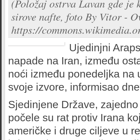
(Položaj ostrva Lavan gde je k
sirove nafte, foto By Vitor -
https://commons.wikimedia.o
Ujedinjni Araps
napade na Iran, između osta
noći između ponedeljka na u
svoje izvore, informisao dn
Sjedinjene Države, zajedno 
počele su rat protiv Irana ko
američke i druge ciljeve u r