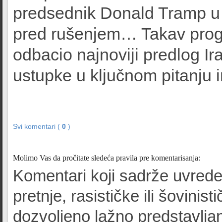
predsednik Donald Tramp u p
pred rušenjem… Takav progl
odbacio najnoviji predlog Ir
ustupke u ključnom pitanju
Svi komentari (
0
)
Molimo Vas da pročitate sledeća pravila pre komentarisanja:
Komentari koji sadrže uvrede
pretnje, rasističke ili šovinist
dozvoljeno lažno predstavljan