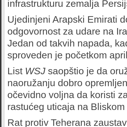
infrastrukturu zemalja Persi
Ujedinjeni Arapski Emirati d
odgovornost za udare na Ira
Jedan od takvih napada, kada
sproveden je početkom april
List
WSJ
saopštio je da or
naoružanju dobro opremljen
očevidno voljna da koristi z
rastućeg uticaja na Bliskom 
Rat protiv Teherana zaustavil