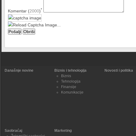
*
Komentar (
2000
)
Današnje novine
Biznis i tehnologija
Novosti i politika
Biznis
Tehnologija
Finansije
Komunikacije
Saobraćaj
Marketing