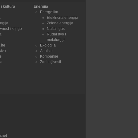
i kultura
Energija
a
Energetika
a
Električna energija
ogija
Zelena energija
vnost i knjige
Nafta i gas
a
Rudarstvo i
metalurgija
šte
Ekologija
stvo
Analize
e
Kompanije
ja
Zanimljivosti
.net