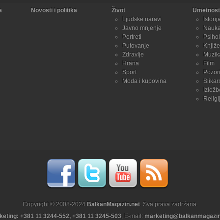
a
Novosti i politika
Život
Umetnost 
Ljudske naravi
Istorij
Javno mnjenje
Nauk
Portreti
Psihol
Putovanje
Knjiže
Zdravlje
Muzik
Hrana
Film
Sport
Pozori
Moda i kupovina
Slikar
Izložb
Religi
Copyright © 2008-2024
BalkanMagazin.net
. Sva prava zadržana.
keting: +381 11 3244-552, +381 11 3245-503
, E-mail:
marketing@balkanmagazin