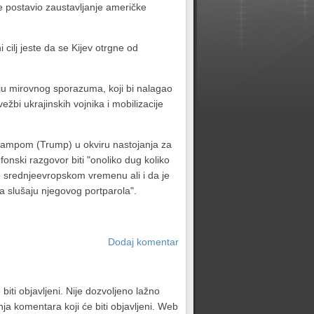
je postavio zaustavljanje američke
cilj jeste da se Kijev otrgne od
nju mirovnog sporazuma, koji bi nalagao
ežbi ukrajinskih vojnika i mobilizacije
rampom (Trump) u okviru nastojanja za
efonski razgovor biti "onoliko dug koliko
o srednjeevropskom vremenu ali i da je
a slušaju njegovog portparola".
Dodaj komentar
biti objavljeni. Nije dozvoljeno lažno
ja komentara koji će biti objavljeni. Web