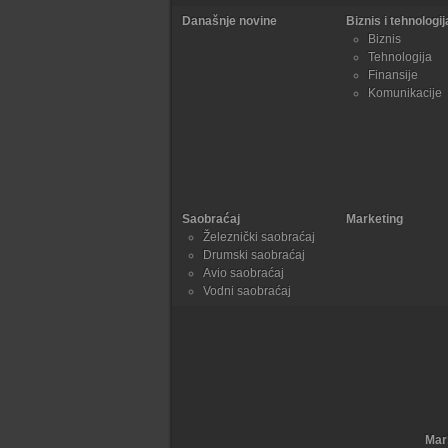
Današnje novine
Biznis i tehnologij
Biznis
Tehnologija
Finansije
Komunikacije
Saobraćaj
Marketing
Železnički saobraćaj
Drumski saobraćaj
Avio saobraćaj
Vodni saobraćaj
Mar