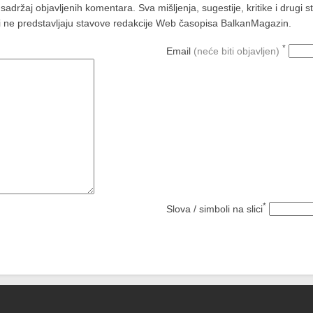
ržaj objavljenih komentara. Sva mišljenja, sugestije, kritike i drugi 
a i ne predstavljaju stavove redakcije Web časopisa BalkanMagazin.
*
Email
(neće biti objavljen)
*
Slova / simboli na slici