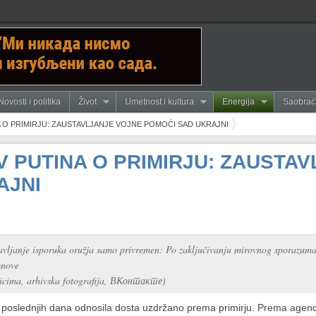
Novosti i politika
Život
Umetnost i kultura
Energija
Saobrać
A O PRIMIRJU: ZAUSTAVLJANJE VOJNE POMOĆI SAD UKRAJNI
V PUTINA O PRIMIRJU: ZAUSTA
AJNI
stavljanje isporuka oružja samo privremen: Po zaključivanju mirovnog sporazuma
bnove
jnicima, arhivska fotografija, ВКонтакте)
 poslednjih dana odnosila dosta uzdržano prema primirju. Prema agenc