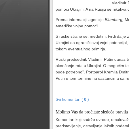
Vladimir 
pomoći Ukrajini. A na Rusiju se nikakva
Prema informaciji agencije
Blumberg,
Mos
američke vojne pomoći.
S ruske strane se, međutim, tvrdi da je
Ukrajini da ograniči svoj vojni potencijal
tokom eventualnog primirja.
Ruski predsednik Vladimir Putin danas
okončanje rata u Ukrajini. O mogućim t
bude potrebno". Portparol Kremlja Dmitr
Putin u tom terminu na sastancima sa ru
Svi komentari (
0
)
Molimo Vas da pročitate sledeća pravila
Komentari koji sadrže uvrede, omalovažava
predstavljanje, ostavljanje lažnih podat