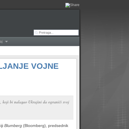
aj
VLJANJE VOJNE
, koji bi nalagao Ukrajini da ograniči svoj
iji
Blumberg
(Bloomberg), predsednik