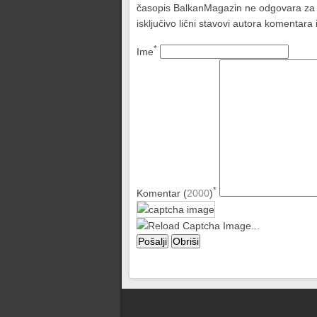
časopis BalkanMagazin ne odgovara za sad
isključivo lični stavovi autora komentar
*
Ime
*
Komentar (
2000
)