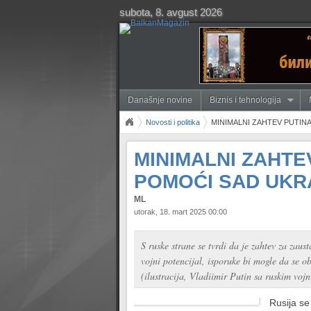
subota, 8. avgust 2026
Današnje novine
Biznis i tehnologija
Novosti i politika
MINIMALNI ZAHTEV PUTIN
MINIMALNI ZAHTE
POMOĆI SAD UKR
ML
utorak, 18. mart 2025 00:00
S ruske strane se tvrdi da je zahtev za zau
vojni potencijal, isporuke bi mogle da se o
(ilustracija, Vladiimir Putin sa ruskim vo
Rusija se