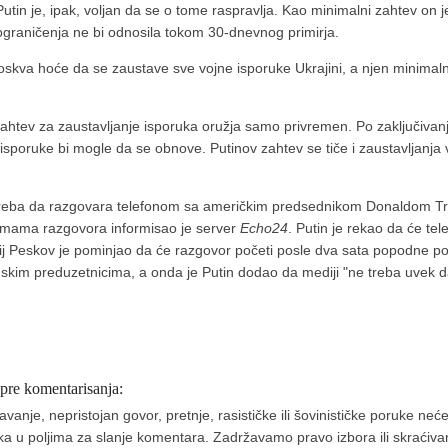
Putin je, ipak, voljan da se o tome raspravlja. Kao minimalni zahtev on 
 ograničenja ne bi odnosila tokom 30-dnevnog primirja.
kva hoće da se zaustave sve vojne isporuke Ukrajini, a njen minimalni 
 zahtev za zaustavljanje isporuka oružja samo privremen. Po zaključiva
, isporuke bi mogle da se obnove. Putinov zahtev se tiče i zaustavljanja v
 treba da razgovara telefonom sa američkim predsednikom Donaldom T
emama razgovora informisao je server
Echo24
. Putin je rekao da će tel
ij Peskov je pominjao da će razgovor početi posle dva sata popodne p
skim preduzetnicima, a onda je Putin dodao da mediji "ne treba uvek d
 pre komentarisanja:
nje, nepristojan govor, pretnje, rasističke ili šovinističke poruke neće 
aka u poljima za slanje komentara. Zadržavamo pravo izbora ili skraćivan