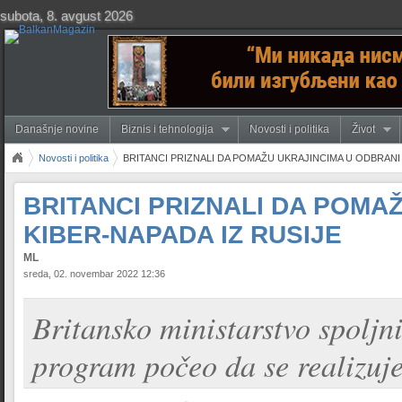
subota, 8. avgust 2026
Današnje novine
Biznis i tehnologija
Novosti i politika
Život
Novosti i politika
BRITANCI PRIZNALI DA POMAŽU UKRAJINCIMA U ODBRANI 
BRITANCI PRIZNALI DA POMA
KIBER-NAPADA IZ RUSIJE
ML
sreda, 02. novembar 2022 12:36
Britansko ministarstvo spoljni
program počeo da se realizuj