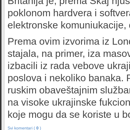
Britanija je, prema Skaj nju
poklonom hardvera i softve
elektronske komuniukacije,
Prema ovim izvorima iz Lond
stajala, na primer, iza maso
izbacili iz rada vebove ukraj
poslova i nekoliko banaka. 
ruskim obaveštajnim služba
na visoke ukrajinske fukcione
koje mogu da se koriste u 
Svi komentari (
0
)