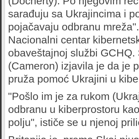
(Docherty). Po njegovim reči
sarađuju sa Ukrajincima i 
pojačavaju odbranu mreža".
Nacionalni centar kibernets
obaveštajnoj službi GCHQ.
(Cameron) izjavila je da je 
pruža pomoć Ukrajini u kibe
"Pošlo im je za rukom (Ukr
odbranu u kiberprostoru kao
polju", ističe se u njenoj pr