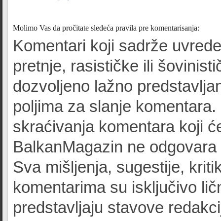
Molimo Vas da pročitate sledeća pravila pre komentarisanja:
Komentari koji sadrže uvrede
pretnje, rasističke ili šovinist
dozvoljeno lažno predstavljan
poljima za slanje komentara.
skraćivanja komentara koji će
BalkanMagazin ne odgovara z
Sva mišljenja, sugestije, kriti
komentarima su isključivo lič
predstavljaju stavove redak