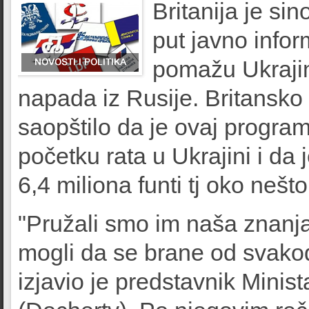
Britanija je si
put javno infor
pomažu Ukrajin
napada iz Rusije. Britansko 
saopštilo da je ovaj progra
početku rata u Ukrajini i da 
6,4 miliona funti tj oko nešt
"Pružali smo im naša znanja
mogli da se brane od svako
izjavio je predstavnik Minis