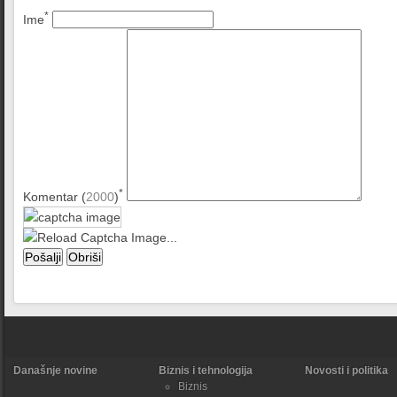
*
Ime
*
Komentar (
2000
)
Današnje novine
Biznis i tehnologija
Novosti i politika
Biznis