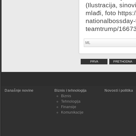
(Ilustracija, sin
mlađi, foto http
nationalbossday-t
teamtrump/1667
ML
PRVA
PRETHODNA
Današnje novine
Biznis i tehnologija
Novosti i politika
Biznis
Tehnologija
Finansije
Komunikacije