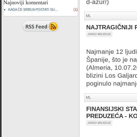
d-azur/)
Najnoviji komentari
KADA ĆE SRBIJA POSTATI SU...
(1)
ML
NAJTRAGIČNIJI 
JAVNO MNJENJE
Najmanje 12 ljud
Španije, što je n
(Almeria, 10.07.
blizini Los Galja
poginulo najmanj
ML
FINANSIJSKI ST
PREDUZEĆA - K
JAVNO MNJENJE