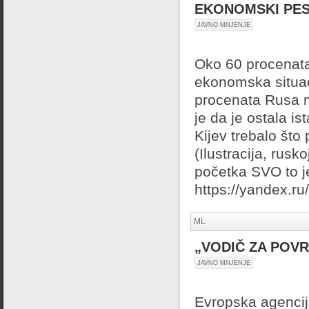
EKONOMSKI PES
JAVNO MNJENJE
Oko 60 procenata 
ekonomska situaci
procenata Rusa mi
je da je ostala is
Kijev trebalo što
(Ilustracija, rusk
početka SVO to je
https://yandex
ML
„VODIČ ZA POV
JAVNO MNJENJE
Evropska agencija