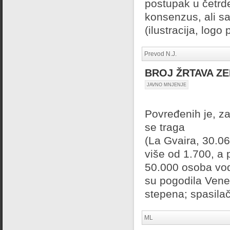
postupak u četrde
konsenzus, ali s
(ilustracija, lo
Prevod N.J.
BROJ ŽRTAVA ZE
JAVNO MNJENJE
Povređenih je, za
se traga
(La Gvaira, 30.06
više od 1.700, a 
50.000 osoba vod
su pogodila Venec
stepena; spasilač
ML