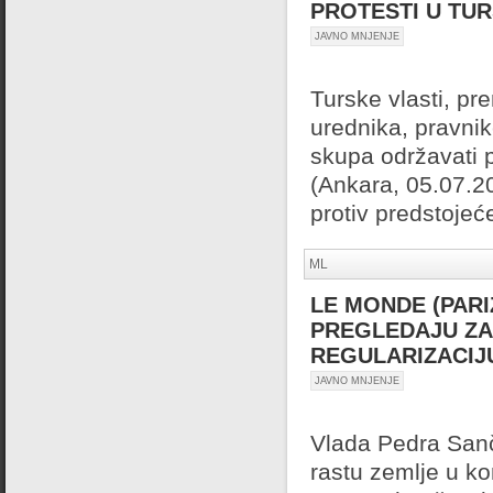
PROTESTI U TUR
JAVNO MNJENJE
Turske vlasti, pr
urednika, pravnik
skupa održavati 
(Ankara, 05.07.2
protiv predstoje
ML
LE MONDE (PARIZ
PREGLEDAJU ZA
REGULARIZACIJ
JAVNO MNJENJE
Vlada Pedra San
rastu zemlje u k