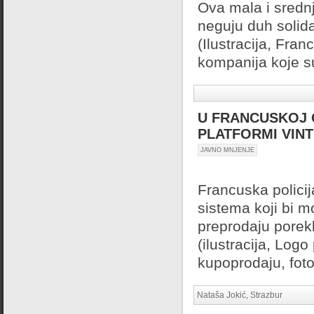
Ova mala i srednj
neguju duh solida
(Ilustracija, Fra
kompanija koje su
U FRANCUSKOJ 
PLATFORMI VIN
JAVNO MNJENJE
Francuska polici
sistema koji bi m
preprodaju porekl
(ilustracija, Log
kupoprodaju, foto,
Nataša Jokić, Strazbur