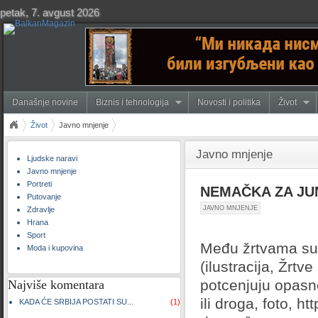
petak, 7. avgust 2026
Današnje novine
Biznis i tehnologija
Novosti i politika
Život
Život
Javno mnjenje
Javno mnjenje
Ljudske naravi
Javno mnjenje
Portreti
NEMAČKA ZA JUN
Putovanje
JAVNO MNJENJE
Zdravlje
Hrana
Sport
Među žrtvama su 
Moda i kupovina
(ilustracija, Žrtv
potcenjuju opasn
Najviše komentara
ili droga, foto, 
KADA ĆE SRBIJA POSTATI SU...
(1)