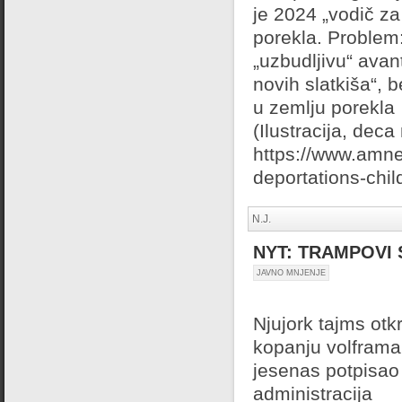
je 2024 „vodič za
porekla. Problem:
„uzbudljivu“ avant
novih slatkiša“, 
u zemlju porekla
(Ilustracija, deca 
https://www.amnes
deportations-chi
N.J.
NYT: TRAMPOVI 
JAVNO MNJENJE
Njujork tajms otk
kopanju volframa
jesenas potpisao 
administracija