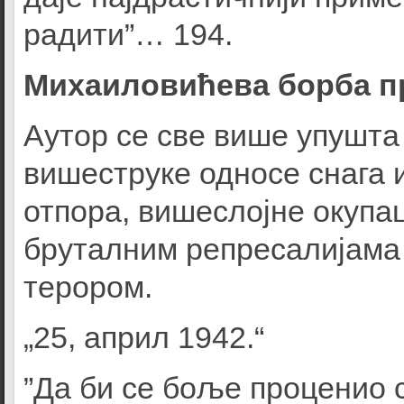
радити”… 194.
Михаиловићевa борбa п
Аутор се све више упушта 
вишеструке односе снага 
отпора, вишеслојне окупа
бруталним репресалијама
терором.
„25, април 1942.“
”Да би се боље проценио