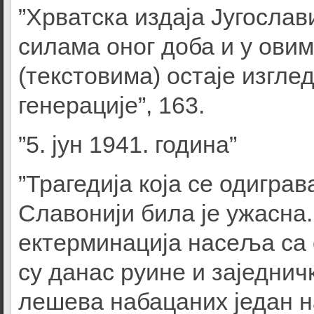
”Хрватска издаја Југослав
силама оног доба и у ови
(текстовима) остаје изгле
генерације”, 163.
”5. јун 1941. година”
”Трагедија која се одиграв
Славонији била је ужасна.
ектерминација насеља са 
су данас руине и заједни
лешева набацаних један н