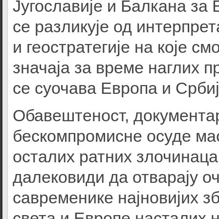
Југославије и Балкана за 
се разликује од интерпре
и геостратегије на које см
значаја за време наглих п
се суочава Европа и Србиј
Обавештеност, документар
бескомпромисне осуде мас
осталих ратних злочинаца
далековиди да отварају оч
савременике најновијих 
света и Европе насталих н