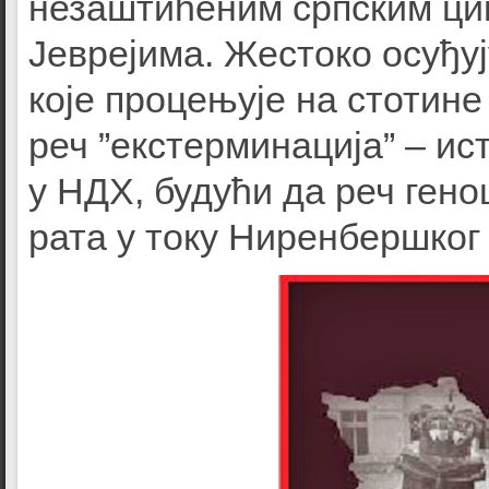
незаштићеним српским ци
Јеврејима. Жестоко осуђу
које процењује на стотин
реч ”екстерминација” – и
у НДХ, будући да реч гено
рата у току Ниренбершког