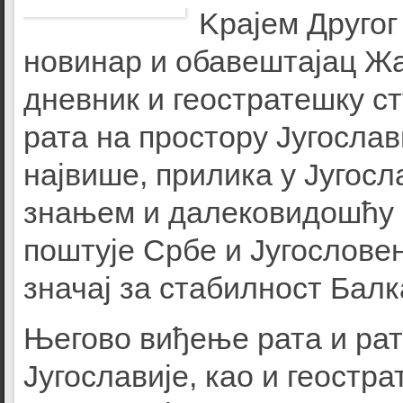
Kрајем Другог
новинар и обавештајац Жа
дневник и геостратешку ст
рата на простору Југослав
највише, прилика у Југосла
знањем и далековидошћу 
поштује Србе и Југословен
значај за стабилност Балк
Његово виђење рата и рат
Југославије, као и геостр