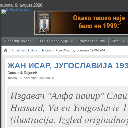
subota, 8. avgust 2026
Današnje novine
Biznis i tehnologija
Novosti i politika
Život
Umetnost i kultura
Istorija
Жан Исар, Југославија 1939-1944
ЖАН ИСАР, ЈУГОСЛАВИЈА 193
Бошко И. Бојовић
subota, 05. novembar 2022 00:00
Издавач "Алфа папир" Слати
Hussard, Vu en Yougoslavie 
(ilustracija, Izgled originaln