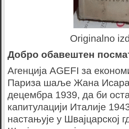
Originalno iz
Добро обавештен посма
Агенција AGEFI за економи
Париза шаље Жана Исара 
децембра 1939, да би оста
капитулацији Италије 1943
настањује у Швајцарској г