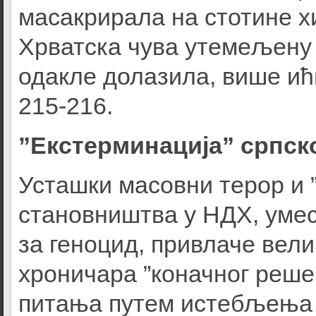
масакрирала на стотине х
Хрватска чува утемељену 
одакле долазила, више ић
215-216.
”Екстерминација” српск
Усташки масовни терор и 
становништва у НДХ, умес
за геноцид, привлаче вел
хроничара ”коначног реше
питања путем истебљења 