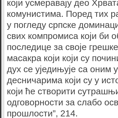
који усмеравају део Хрва
комунистима. Поред тих р
у погледу српске доминаци
свих компромиса који би 
последице за своје грешке
масакра који који су почи
дух се уједињује са оним
десничарима који су у ист
који ће створити сутрашњ
одговорности за слабо ос
прошлости”, 214.