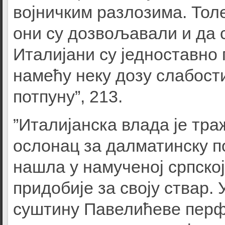
војничким разлозима. То
они су дозвољавали и да 
Италијани су једноставно
намећу неку дозу слабост
потпуну”, 213.
”Италијанска влада је тра
ослонац за далматинску по
нашла у намученој српско
придобије за своју ствар. 
суштину Павелићеве перф