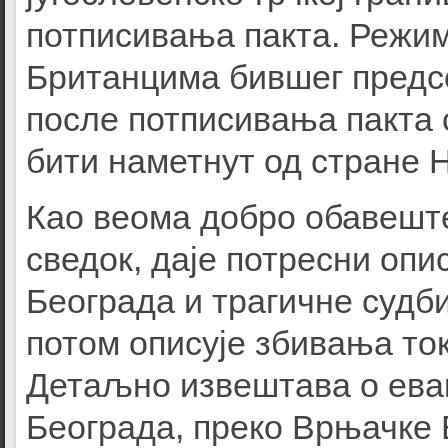
потписивања пакта. Режим
Британцима бившег предсе
после потписивања пакта
бити наметнут од стране 
Као веома добро обавешт
сведок, даје потресни оп
Београда и трагичне судб
потом описује збивања ток
Детаљно извештава о евак
Београда, преко Врњачке 