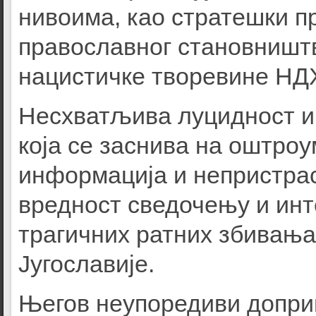
нивоима, као стратешки 
православног становништ
нацистичке творевине НД
Несхватљива луцидност и 
која се заснива на оштр
информација и непристрас
вредност сведочењу и ин
трагичних ратних збивања
Југославије.
Његов неупоредиви доприн