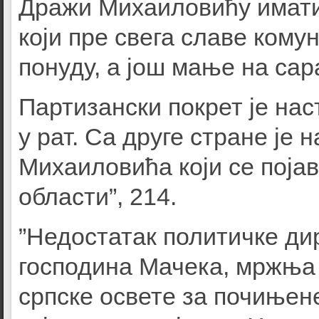
Дражи Михаиловићу имати
који пре свега славе кому
понуду, а још мање на сар
Партизански покрет је нас
у рат. Са друге стране је 
Михаиловића који се појав
области”, 214.
”Недостатак политичке д
господина Мачека, мржња 
српске освете за почињен