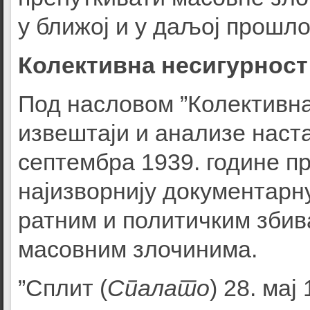
у ближој и у даљој прошло
Колективна несигурност
Под насловом ”Колективна 
извештаји и анализе наста
септембра 1939. године пр
најизворнију документарну
ратним и политичким збив
масовним злочинима.
”Сплит (
Спалато
) 28. мај