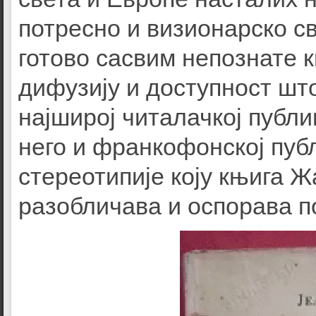
потресно и визионарско 
готово сасвим непознате 
дифузију и доступност што
најширој читалачкој публи
него и франкофонској пуб
стереотипије коју књига Ж
разобличава и оспорава п