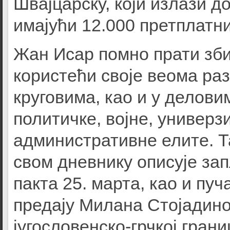
Швајцарску, који излази д
имајући 12.000 претплатни
Жан Исар помно прати зби
користећи своје веома ра
круговима, као и у делови
политичке, војне, универз
административне елите. Т
свом дневнику описује за
пакта 25. марта, као и пуч
предају Милана Стојадино
југословенско-грчкој гран