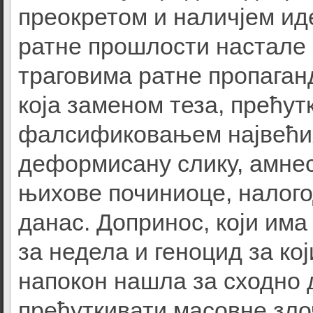
преокретом и наличјем ид
ратне прошлости настале
траговима ратне пропаган
која заменом теза, прећу
фалсификовањем највећих
деформисану слику, амнес
њихове починиоце, налого
данас. Допринос, који им
за недела и геноцид за ко
напокон нашла за сходно 
прећуткивати масовне зл