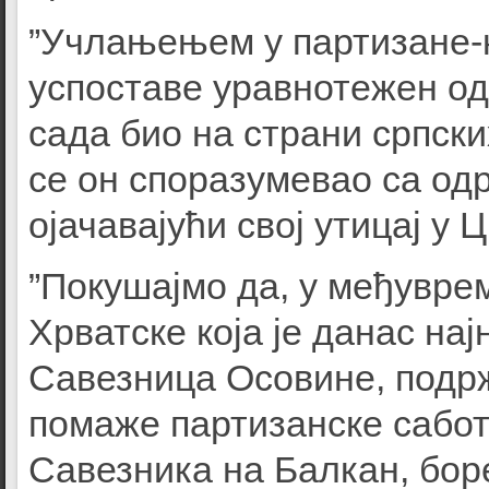
”Учлањењем у партизане-к
успоставе уравнотежен одн
сада био на страни српск
се он споразумевао са од
ојачавајући свој утицај у Ц
”Покушајмо да, у међувре
Хрватске која је данас нај
Савезница Осовине, подрж
помаже партизанске сабот
Савезника на Балкан, боре