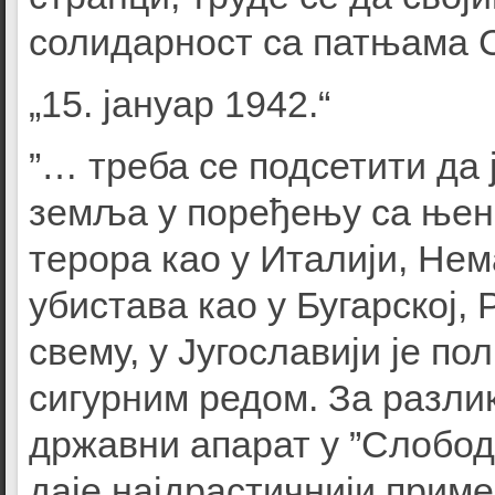
солидарност са патњама С
„15. јануар 1942.“
”… треба се подсетити да 
земља у поређењу са њени
терора као у Италији, Нем
убистава као у Бугарској,
свему, у Југославији је п
сигурним редом. За разлик
државни апарат у ”Слобод
даје најдрастичнији приме