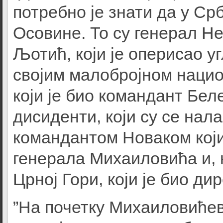
потребно је знати да у Ср
Осовине. То су генерал Н
Љотић, који је оперисао у
својим малобројном нацио
који је био командант Бел
дисиденти, који су се нал
командантом Новаком који
генерала Михаиловића и, н
Црној Гори, који је био ди
”На почетку Михаиловићев