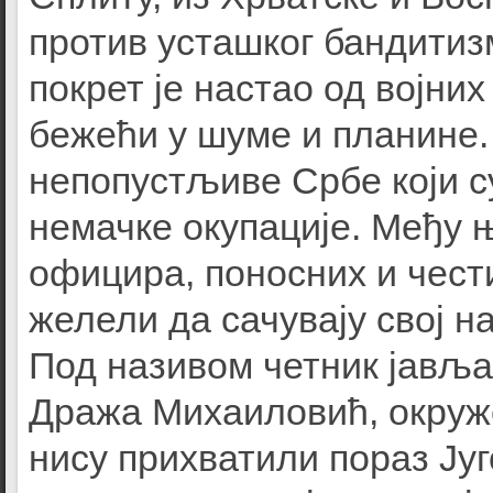
против усташког бандитиз
покрет је настао од војних
бежећи у шуме и планине
непопустљиве Србе који с
немачке окупације. Међу њ
официра, поносних и чест
желели да сачувају свој н
Под називом четник јављ
Дража Михаиловић, окруж
нису прихватили пораз Ју