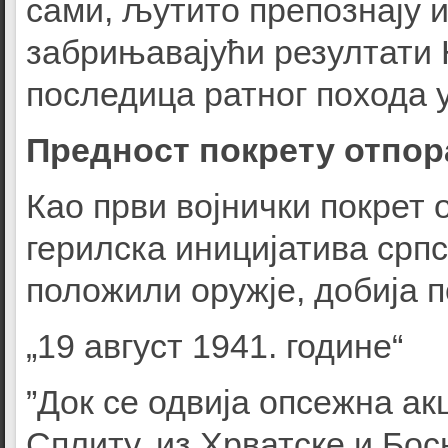
сами, љутито препознају 
забрињавајући резултати Н
последица ратног похода у
Предност покрету отпо
Као први војнички покрет 
герилска иницијатива српс
положили оружје, добија п
„19 август 1941. године“
”Док се одвија опсежна ак
Сплиту, из Хрватске и Бос