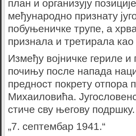
план и организују позициј
међународно признату југ
побуњеничке трупе, а хрва
признала и третирала као 
Између војничке гериле и 
почињу после напада наци
предност покрету отпора 
Михаиловића. Југословенс
стиче сву његову подршку.
„7. септембар 1941.“