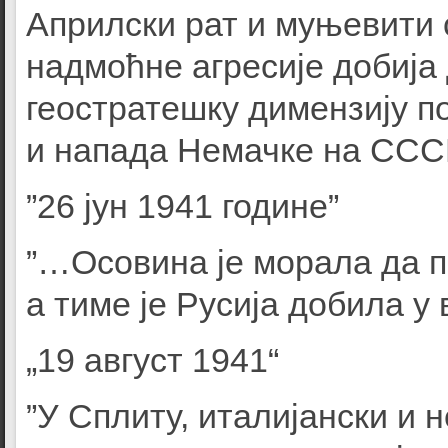
Априлски рат и муњевити 
надмоћне агресије добија 
геостратешку димензију п
и напада Немачке на ССС
”26 јун 1941 године”
”…Осовина је морала да пр
а тиме је Русија добила у 
„19 август 1941“
”У Сплиту, италијански и 