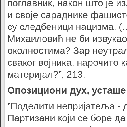
поглавник, након што је и
и своје сараднике фашисте
су следбеници нацизма. 
Михаиловић не би извукао
околностима? Зар неутрал
сваког војника, нарочито к
материјал?”, 213.
Опозициони дух, усташe
”Поделити непријатеља - 
Партизани који се боре да