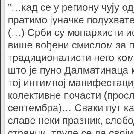
”…кад се у региону чују о
пратимо јуначке подухва
(…) Срби су монархисти ис
више вођени смислом за 
традиционалисти него ко
што је пуно Далматинаца 
тој интимној манифестациј
колективне почасти (прос
септембра)… Сваки пут ка
славе неки празник, слоб
странци, труде се да свој