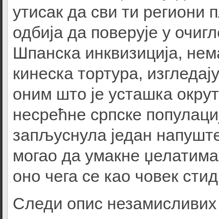
утисак да сви ти региони 
одбија да поверује у очиг
Шпанска инквизиција, нема
кинеска тортура, изгледај
оним што је усташка окру
несрећне српске популаци
запљуснула један напуште
могао да умакне џелатима
оно чега се као човек сти
Следи опис незамисливих 