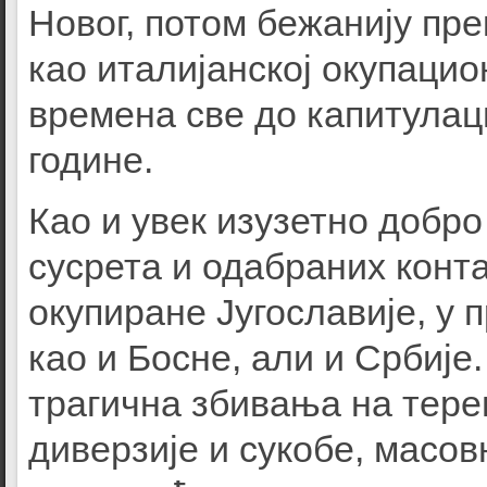
Новог, потом бежанију пре
као италијанској окупацио
времена све до капитулац
године.
Као и увек изузетно добр
сусрета и одабраних конта
окупиране Југославије, у 
као и Босне, али и Србије
трагична збивања на тере
диверзије и сукобе, масо