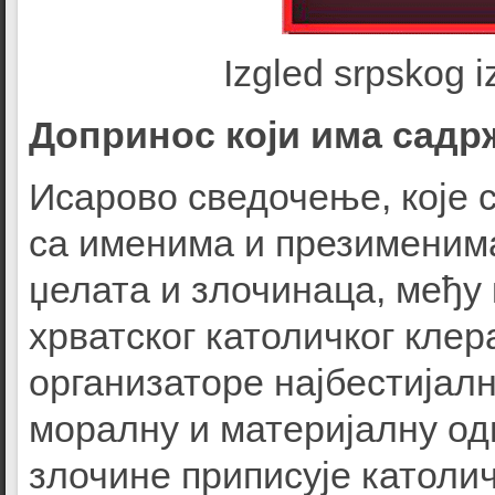
Izgled srpskog i
Допринос који има садр
Исарoвo сведочење, које 
са именима и презименима
џелата и злочинаца, међу
хрватског католичког клер
организаторе најбестијалн
моралну и материјалну од
злочине приписује католич