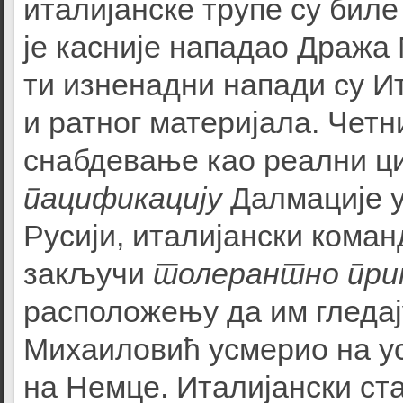
италијанске трупе су бил
је касније нападао Дража
ти изненадни напади су 
и ратног материјала. Четн
снабдевање као реални ц
пацификацију
Далмације у
Русији, италијански коман
закључи
толерантно при
расположењу да им гледај
Михаиловић усмерио на ус
на Немце. Италијански ст