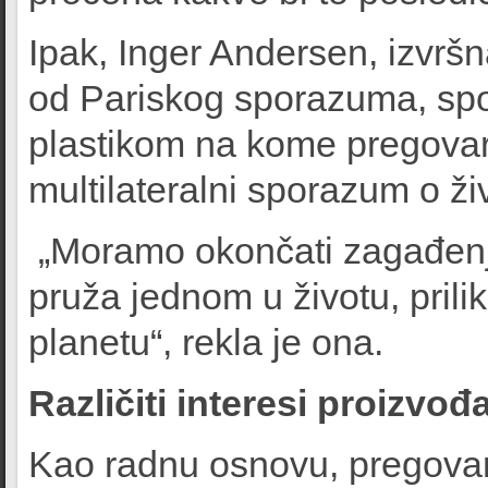
Ipak, Inger Andersen, izvrš
od Pariskog sporazuma, sp
plastikom na kome pregovara
multilateralni sporazum o ž
„Moramo okončati zagađenje 
pruža jednom u životu, prili
planetu“, rekla je ona.
Različiti interesi proizvođ
Kao radnu osnovu, pregovara