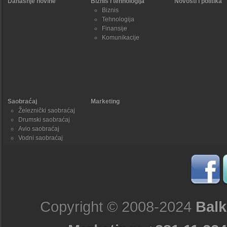
Današnje novine
Biznis i tehnologija
Novosti i politika
Biznis
Tehnologija
Finansije
Komunikacije
Saobraćaj
Marketing
Železnički saobraćaj
Drumski saobraćaj
Avio saobraćaj
Vodni saobraćaj
Copyright © 2008-2024
Balk