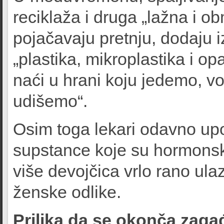
reciklaža i druga „lažna i o
pojačavaju pretnju, dodaju i
„plastika, mikroplastika i 
naći u hrani koju jedemo, v
udišemo“.
Osim toga lekari odavno upo
supstance koje su hormonsk
više devojčica vrlo rano ula
ženske odlike.
Prilika da se okonča zaga