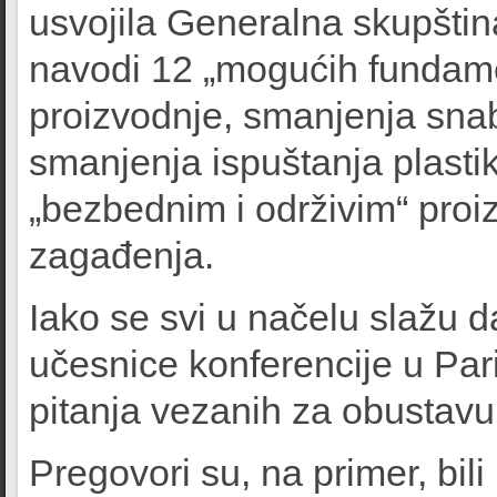
usvojila Generalna skupštin
navodi 12 „mogućih fundam
proizvodnje, smanjenja snab
smanjenja ispuštanja plasti
„bezbednim i održivim“ proiz
zagađenja.
Iako se svi u načelu slažu d
učesnice konferencije u Par
pitanja vezanih za obustavu
Pregovori su, na primer, bil