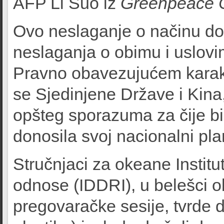
AFP Li Šuo iz
Greenpeace 
Ovo neslaganje o načinu do
neslaganja o obimu i uslov
Pravno obavezujućem karakt
se Sjedinjene Države i Kina
opšteg sporazuma za čije b
donosila svoj nacionalni pla
Stručnjaci za okeane Institu
odnose (IDDRI), u belešci o
pregovaračke sesije, tvrde d