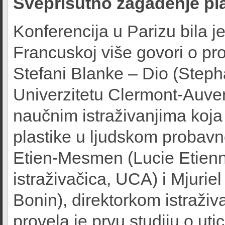
Sveprisutno zagađenje pl
Konferencija u Parizu bila 
Francuskoj više govori o p
Stefani Blanke – Dio (Steph
Univerzitetu Clermont-Auve
naučnim istraživanjima koja 
plastike u ljudskom probavn
Etien-Mesmen (Lucie Etien
istraživačica, UCA) i Mjurie
Bonin), direktorkom istraži
provela je prvu studiju o uti