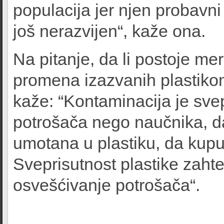
populacija jer njen probavni
još nerazvijen“, kaže ona.
Na pitanje, da li postoje me
promena izazvanih plastiko
kaže: “Kontaminacija je svep
potrošača nego naučnika, da
umotana u plastiku, da kupuj
Sveprisutnost plastike zaht
osvešćivanje potrošača“.