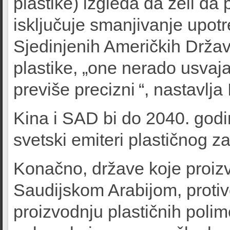
plastike) izgleda da želi da 
isključuje smanjivanje upotre
Sjedinjenih Američkih Držav
plastike, „one nerado usvaj
previše precizni “, nastavlja
Kina i SAD bi do 2040. godi
svetski emiteri plastičnog z
Konačno, države koje proiz
Saudijskom Arabijom, protiv
proizvodnju plastičnih polim