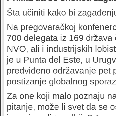
Šta učiniti kako bi zagađenj
Na pregovaračkoj konfenerci
700 delegata iz 169 država 
NVO, ali i industrijskih lob
je u Punta del Este, u Urug
predviđeno održavanje pet 
postizanje globalnog spora
Za one koji malo poznaju na
pitanje, može li svet da se o