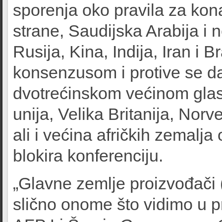
sporenja oko pravila za kon
strane, Saudijska Arabija i 
Rusija, Kina, Indija, Iran i 
konsenzusom i protive se da
dvotrećinskom većinom gla
unija, Velika Britanija, Nor
ali i većina afričkih zemalj
blokira konferenciju.
„Glavne zemlje proizvođači (
slično onome što vidimo u pr