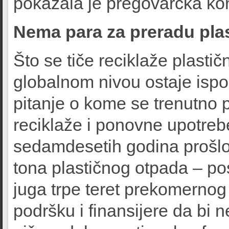
pokazala je pregovarčka kon
Nema para za preradu pla
Što se tiče reciklaže plastičn
globalnom nivou ostaje isp
pitanje o kome se trenutno p
reciklaže i ponovne upotrebe
sedamdesetih godina prošlog
tona plastičnog otpada – p
juga trpe teret prekomernog
podršku i finansijere da bi 