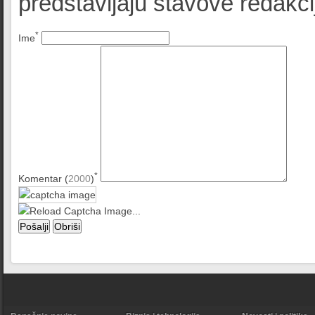
predstavljaju stavove redak
*
Ime
*
Komentar (
2000
)