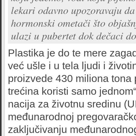
lekari odavno upozoravaju da 
hormonski ometači što objašnj
ulazi u pubertet dok dečaci do
Plastika je do te mere zagad
već ušle i u tela ljudi i živ
proizvede 430 miliona tona 
trećina koristi samo jednom
nacija za životnu sredinu 
međunarodnoj pregovaračkoj
zaključivanju međunarodno