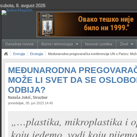
subota, 8. avgust 2026
Današnje novine
Biznis i tehnologija
Novosti i politika
Život
Energija
Ekologija
Međunarodna pregovaračka konferencija UN u Parizu: Može li 
MEĐUNARODNA PREGOVARAČK
MOŽE LI SVET DA SE OSLOBO
ODBIJA?
Nataša Jokić, Strazbur
ponedeljak, 05. jun 2023 14:45
„…plastika, mikroplastika i o
koju jedemo, vodi koju pijem