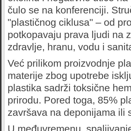
čulo se na konferenciji. Stru
"plastičnog ciklusa" – od pro
potkopavaju prava ljudi na z
zdravlje, hranu, vodu i sanit
Već prilikom proizvodnje pl
materije zbog upotrebe iskl
plastika sadrži toksične hem
prirodu. Pored toga, 85% pl
završava na deponijama ili s
U međuvremenu, spaljivanje