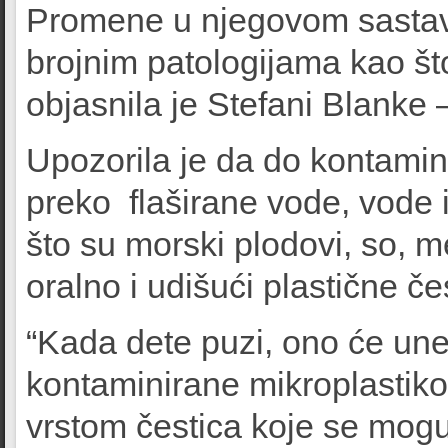
Promene u njegovom sastavu
brojnim patologijama kao što 
objasnila je Stefani Blanke 
Upozorila je da do kontami
preko flaširane vode, vode i
što su morski plodovi, so, med
oralno i udišući plastične č
“Kada dete puzi, ono će un
kontaminirane mikroplastik
vrstom čestica koje se mogu n