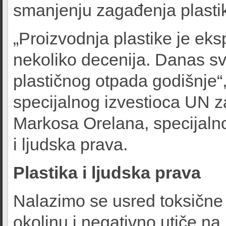
smanjenju zagađenja plastik
„Proizvodnja plastike je eks
nekoliko decenija. Danas sv
plastičnog otpada godišnje“,
specijalnog izvestioca UN za
Markosa Orelana, specijalno
i ljudska prava.
Plastika i ljudska prava
Nalazimo se usred toksične 
okolinu i negativno utiče na