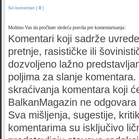
Svi komentari (
0
)
Molimo Vas da pročitate sledeća pravila pre komentarisanja:
Komentari koji sadrže uvrede
pretnje, rasističke ili šovinist
dozvoljeno lažno predstavljan
poljima za slanje komentara.
skraćivanja komentara koji će
BalkanMagazin ne odgovara z
Sva mišljenja, sugestije, kriti
komentarima su isključivo lič