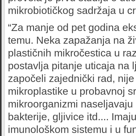
mikrobiotičkog sadržaja u cr
“Za manje od pet godina eksp
temu. Neka zapažanja na ži
plastičnih mikročestica u ra
postavlja pitanje uticaja na
započeli zajednički rad, nij
mikroplastike u probavnoj sr
mikroorganizmi naseljavaju n
bakterije, gljivice itd.... Im
imunološkom sistemu i u fun