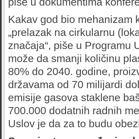
piše u dokumentima konfere
Kakav god bio mehanizam koj
„prelazak na cirkularnu (lok
značaja“, piše u Programu Uj
može da smanji količinu pla
80% do 2040. godine, proizv
državama od 70 milijardi do
emisije gasova staklene baš
700.000 dodatnih radnih me
Uslov je da za to budu obez