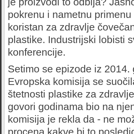
je proizvodi to odbija? Jas
pokrenu i nametnu primenu 
koristan za zdravlje čovečans
plastike. Industrijski lobist
konferencije.
Setimo se epizode iz 2014. 
Evropska komisija se suočil
štetnosti plastike za zdravlje
govori godinama bio na nje
komisija je rekla da - ne mož
procena kakve bi to posledic