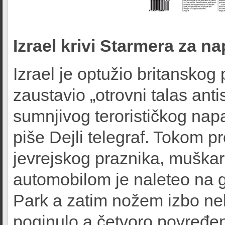
Izrael krivi Starmera za 
Izrael je optužio britanskog
zaustavio „otrovni talas anti
sumnjivog terorističkog na
piše Dejli telegraf. Tokom p
jevrejskog praznika, muška
automobilom je naleteo na g
Park a zatim nožem izbo nek
poginulo a četvoro povređen