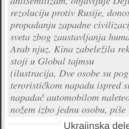
antisemitizam, objavljuje Dejl
rezoluciju protiv Rusije, don
propadanju zapadne civilizaci
sveta zbog zaustavljanja human
Arab njuz. Kina zabeležila re
stoji u Global tajmsu
(ilustracija, Dve osobe su pog
terorističkom napadu ispred 
napadač automobilom naleteo 
nožem izbo jednu osobu, piše 
Ukrajinska del