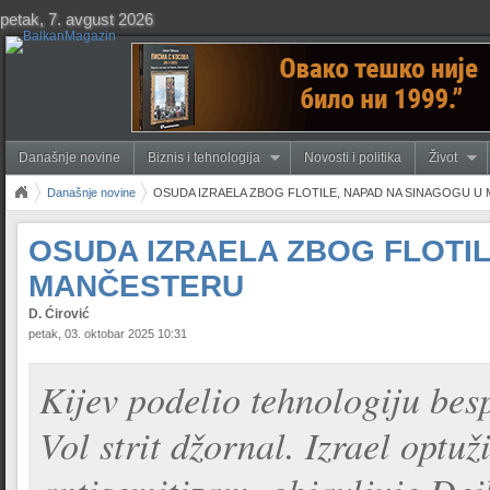
petak, 7. avgust 2026
Današnje novine
Biznis i tehnologija
Novosti i politika
Život
Današnje novine
OSUDA IZRAELA ZBOG FLOTILE, NAPAD NA SINAGOGU U
OSUDA IZRAELA ZBOG FLOTIL
MANČESTERU
D. Ćirović
petak, 03. oktobar 2025 10:31
Kijev podelio tehnologiju besp
Vol strit džornal. Izrael optu