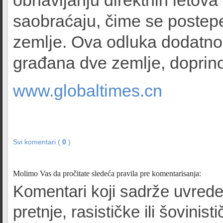
obnavljanju direktnih letov
saobraćaju, čime se postep
zemlje. Ova odluka dodatno
građana dve zemlje, doprino
www.globaltimes.cn
Svi komentari (
0
)
Molimo Vas da pročitate sledeća pravila pre komentarisanja:
Komentari koji sadrže uvrede
pretnje, rasističke ili šovinist