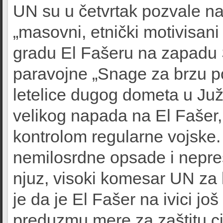
UN su u četvrtak pozvale na 
„masovni, etnički motivisani
gradu El Fašeru na zapadu 
paravojne „Snage za brzu po
letelice dugog dometa u Juž
velikog napada na El Fašer,
kontrolom regularne vojske
nemilosrdne opsade i nepres
njuz, visoki komesar UN za 
je da je El Fašer na ivici jo
preduzmu mere za zaštitu ci