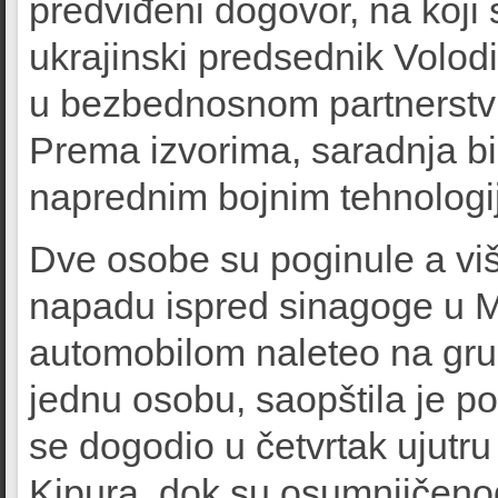
predviđeni dogovor, na koji 
ukrajinski predsednik Volodi
u bezbednosnom partnerstvu
Prema izvorima, saradnja b
naprednim bojnim tehnologij
Dve osobe su poginule a viš
napadu ispred sinagoge u 
automobilom naleteo na grup
jednu osobu, saopštila je pol
se dogodio u četvrtak ujutr
Kipura, dok su osumnjičenog