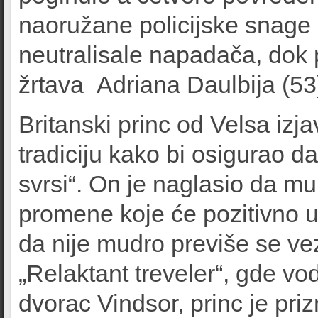
naoružane policijske snage 
neutralisale napadača, dok 
žrtava Adriana Daulbija (53)
Britanski princ od Velsa izja
tradiciju kako bi osigurao 
svrsi“. On je naglasio da mu 
promene koje će pozitivno ut
da nije mudro previše se vez
„Relaktant treveler“, gde vo
dvorac Vindsor, princ je pri