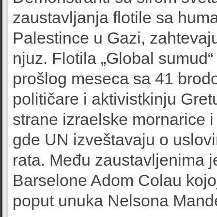
zaustavljanja flotile sa hu
Palestince u Gazi, zahtevaju
njuz. Flotila „Global sumud“ 
prošlog meseca sa 41 brodom
političare i aktivistkinju Gr
strane izraelske mornarice 
gde UN izveštavaju o uslov
rata. Među zaustavljenima 
Barselone Adom Colau kojoj,
poput unuka Nelsona Mandele