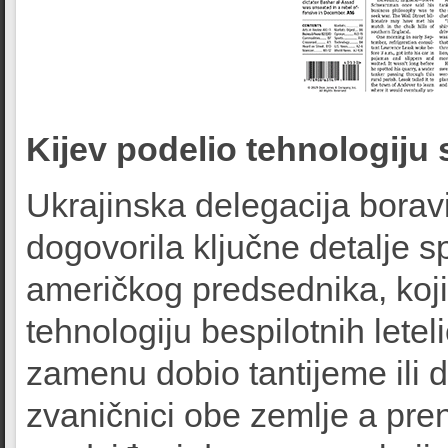
Kijev podelio tehnologiju
Ukrajinska delegacija borav
dogovorila ključne detalje 
američkog predsednika, koj
tehnologiju bespilotnih letel
zamenu dobio tantijeme ili d
zvaničnici obe zemlje a pren