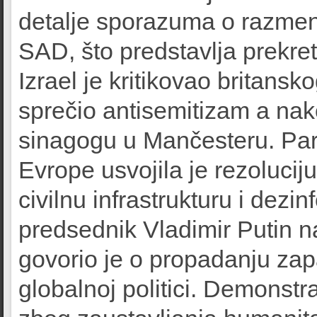
detalje sporazuma o razmeni 
SAD, što predstavlja prekr
Izrael je kritikovao britansk
sprečio antisemitizam a nak
sinagogu u Mančesteru. Pa
Evrope usvojila je rezoluci
civilnu infrastrukturu i dez
predsednik Vladimir Putin 
govorio je o propadanju zap
globalnoj politici. Demonstra