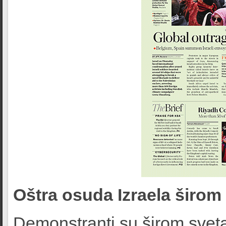
Oštra osuda Izraela širom 
Demonstranti su širom sveta 