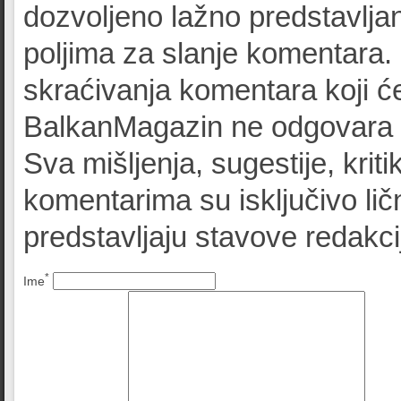
dozvoljeno lažno predstavljan
poljima za slanje komentara.
skraćivanja komentara koji će
BalkanMagazin ne odgovara z
Sva mišljenja, sugestije, kriti
komentarima su isključivo lič
predstavljaju stavove redak
*
Ime