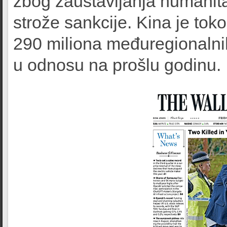
zbog zaustavljanja humanita
strože sankcije. Kina je to
290 miliona međuregionalnih
u odnosu na prošlu godinu.