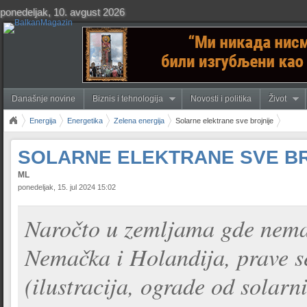
ponedeljak, 10. avgust 2026
Današnje novine
Biznis i tehnologija
Novosti i politika
Život
Energija
Energetika
Zelena energija
Solarne elektrane sve brojnije
SOLARNE ELEKTRANE SVE B
ML
ponedeljak, 15. jul 2024 15:02
Naročto u zemljama gde nema
Nemačka i Holandija, prave s
(ilustracija, ograde od solarn