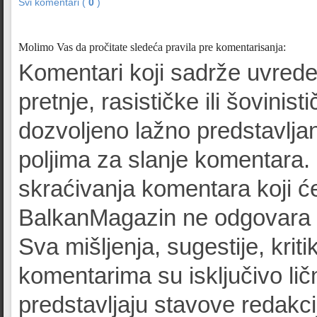
Svi komentari (
0
)
Molimo Vas da pročitate sledeća pravila pre komentarisanja:
Komentari koji sadrže uvrede
pretnje, rasističke ili šovinist
dozvoljeno lažno predstavljan
poljima za slanje komentara.
skraćivanja komentara koji će
BalkanMagazin ne odgovara z
Sva mišljenja, sugestije, kriti
komentarima su isključivo lič
predstavljaju stavove redak