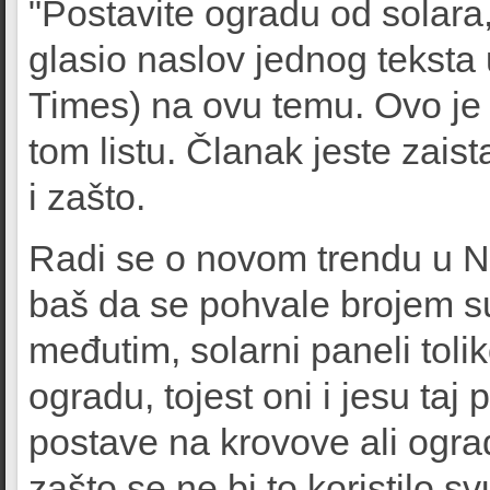
"Postavite ogradu od solara, 
glasio naslov jednog teksta
Times) na ovu temu. Ovo je l
tom listu. Članak jeste zaista
i zašto.
Radi se o novom trendu u N
baš da se pohvale brojem s
međutim, solarni paneli toliko
ogradu, tojest oni i jesu taj
postave na krovove ali ogra
zašto se ne bi to koristilo s