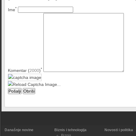
*
Ime
*
Komentar (
2000
)
Današnje novine
Biznis i tehnologija
Novosti i politika
Biznis