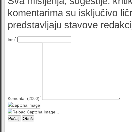
Sva mišljenja, sugestije, kriti
komentarima su isključivo lič
predstavljaju stavove redak
*
Ime
*
Komentar (
2000
)