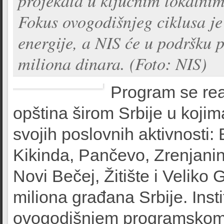
projekata u ključnim lokalni
Fokus ovogodišnjeg ciklusa je
energije, a NIS će u podršku p
miliona dinara. (Foto: NIS)
Program se rea
opština širom Srbije u koji
svojih poslovnih aktivnosti:
Kikinda, Pančevo, Zrenjanin
Novi Bečej, Žitište i Veliko 
miliona građana Srbije. Inst
ovogodišnjem programskom c