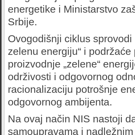
energetike i Ministarstvo za
Srbije.
Ovogodišnji ciklus sprovod
zelenu energiju“ i podržać
proizvodnje „zelene“ energij
održivosti i odgovornog od
racionalizaciju potrošnje ene
odgovornog ambijenta.
Na ovaj način NIS nastoji d
samoupravama i nadležnim 