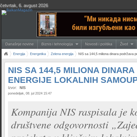
četvrtak, 6. avgust 2026
Današnje novine
Biznis i tehnologija
Novosti i politika
Život
Energija
Energetika
Zelena energija
NIS sa 144,5 miliona dinara podržava p
NIS SA 144,5 MILIONA DINA
ENERGIJE LOKALNIH SAMOU
Izvor:
NIS
ponedeljak, 08. jul 2024 15:47
Kompanija NIS raspisala je k
društvene odgovornosti „Zajed