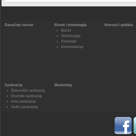
Današnje novine
Biznis i tehnologija
Novosti i politika
Biznis
Tehnologija
Finansije
Komunikacije
Saobraćaj
Marketing
Železnički saobraćaj
Drumski saobraćaj
Avio saobraćaj
Vodni saobraćaj