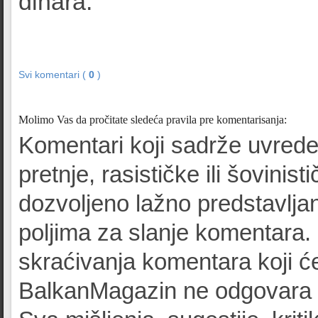
dinara.
Svi komentari (
0
)
Molimo Vas da pročitate sledeća pravila pre komentarisanja:
Komentari koji sadrže uvrede
pretnje, rasističke ili šovinist
dozvoljeno lažno predstavljan
poljima za slanje komentara.
skraćivanja komentara koji će
BalkanMagazin ne odgovara z