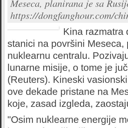
Meseca, planirana je sa Rusij
https://dongfanghour.com/chin
Kina razmatra d
stanici na površini Meseca, 
nuklearnu centralu. Pozivaj
lunarne misije, o tome je ju
(Reuters). Kineski vasionsk
ove dekade pristane na Mese
koje, zasad izgleda, zaosta
"Osim nuklearne energije m