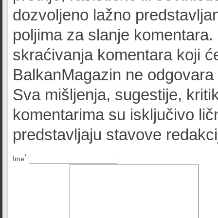
dozvoljeno lažno predstavljan
poljima za slanje komentara.
skraćivanja komentara koji će
BalkanMagazin ne odgovara z
Sva mišljenja, sugestije, kriti
komentarima su isključivo lič
predstavljaju stavove redak
*
Ime