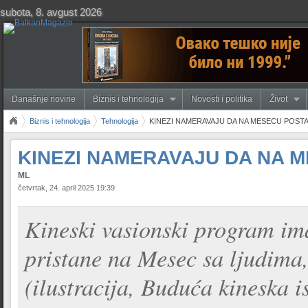
subota, 8. avgust 2026
Današnje novine
Biznis i tehnologija
Novosti i politika
Život
Biznis i tehnologija
Tehnologija
KINEZI NAMERAVAJU DA NA MESECU POST
KINEZI NAMERAVAJU DA NA 
ML
četvrtak, 24. april 2025 19:39
Kineski vasionski program im
pristane na Mesec sa ljudima,
(ilustracija, Buduća kineska i