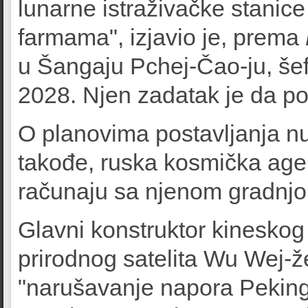
lunarne istraživačke stanic
farmama", izjavio je, prema
u Šangaju Pchej-Čao-ju, šef
2028. Njen zadatak je da po
O planovima postavljanja nu
takođe, ruska kosmička age
računaju sa njenom gradnjo
Glavni konstruktor kineskog
prirodnog satelita Wu Wej-ž
"narušavanje napora Peking