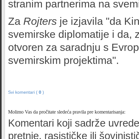
stranim partnerima na svemi
Za
Rojters
je izjavila "da Ki
svemirske diplomatije i da, 
otvoren za saradnju s Evrop
svemirskim projektima".
Svi komentari (
0
)
Molimo Vas da pročitate sledeća pravila pre komentarisanja:
Komentari koji sadrže uvrede
pretnje, rasističke ili šovinist