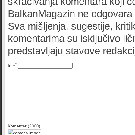
skraćivanja komentara koji će
BalkanMagazin ne odgovara z
Sva mišljenja, sugestije, kriti
komentarima su isključivo lič
predstavljaju stavove redak
*
Ime
*
Komentar (
2000
)