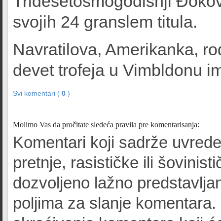
Tridesetosmogodišnji Đokov
svojih 24 granslem titula.
Navratilova, Amerikanka, ro
devet trofeja u Vimbldonu i
Svi komentari (
0
)
Molimo Vas da pročitate sledeća pravila pre komentarisanja:
Komentari koji sadrže uvrede
pretnje, rasističke ili šovinist
dozvoljeno lažno predstavljan
poljima za slanje komentara.