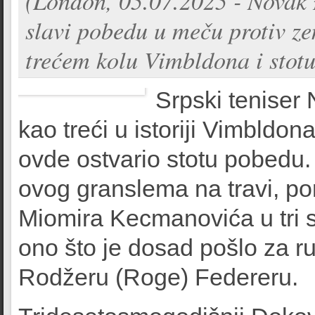
(London, 05.07.2025 - Novak 
slavi pobedu u meču protiv 
trećem kolu Vimbldona i stot
Srpski teniser
kao treći u istoriji Vimbldon
ovde ostvario stotu pobedu
ovog granslema na travi, po
Miomira Kecmanovića u tri se
ono što je dosad pošlo za r
Rodžeru (Roge) Federeru.