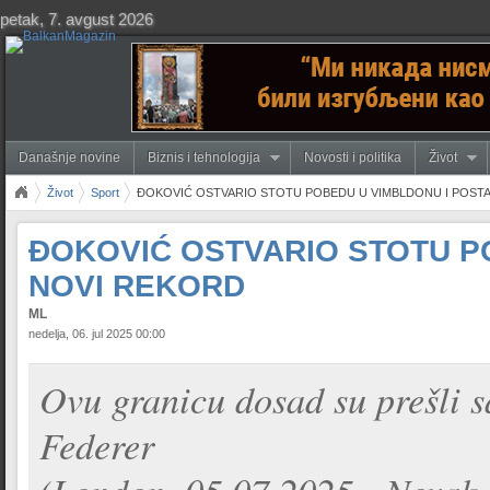
petak, 7. avgust 2026
Današnje novine
Biznis i tehnologija
Novosti i politika
Život
Život
Sport
ĐOKOVIĆ OSTVARIO STOTU POBEDU U VIMBLDONU I POST
ĐOKOVIĆ OSTVARIO STOTU P
NOVI REKORD
ML
nedelja, 06. jul 2025 00:00
Ovu granicu dosad su prešli 
Federer