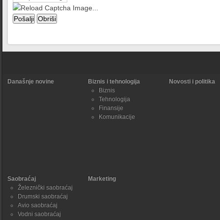
Današnje novine
Biznis i tehnologija
Novosti i politika
Biznis
Tehnologija
Finansije
Komunikacije
Saobraćaj
Marketing
Železnički saobraćaj
Drumski saobraćaj
Avio saobraćaj
Vodni saobraćaj