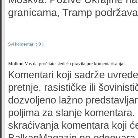
granicama, Tramp podržava
Svi komentari (
0
)
Molimo Vas da pročitate sledeća pravila pre komentarisanja:
Komentari koji sadrže uvrede
pretnje, rasističke ili šovinist
dozvoljeno lažno predstavljan
poljima za slanje komentara.
skraćivanja komentara koji će
BalkanMagazin ne odgovara z