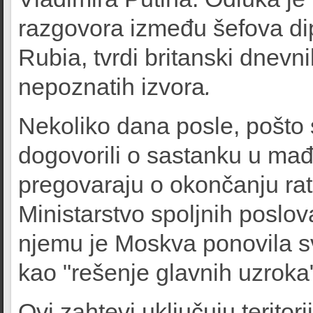
razgovora između šefova dip
Rubia, tvrdi britanski dnevn
nepoznatih izvora
.
Nekoliko dana posle, pošto 
dogovorili o sastanku u mađa
pregovaraju o okončanju rata
Ministarstvo spoljnih posl
njemu je Moskva ponovila s
kao "rešenje glavnih uzroka"
Ovi zahtevi uključuju teritor