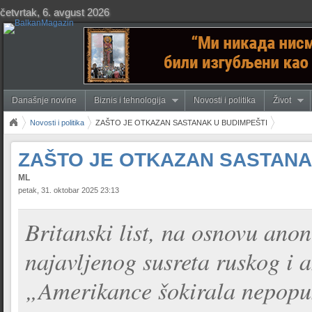
četvrtak, 6. avgust 2026
Današnje novine
Biznis i tehnologija
Novosti i politika
Život
Novosti i politika
ZAŠTO JE OTKAZAN SASTANAK U BUDIMPEŠTI
ZAŠTO JE OTKAZAN SASTANA
ML
petak, 31. oktobar 2025 23:13
Britanski list, na osnovu ano
najavljenog susreta ruskog i 
„Amerikance šokirala nepopus