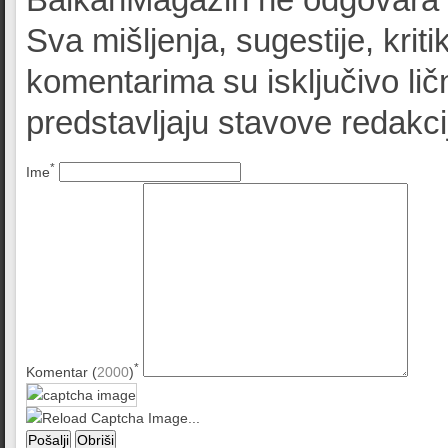
Sva mišljenja, sugestije, kriti
komentarima su isključivo lič
predstavljaju stavove redak
*
Ime
*
Komentar (
2000
)