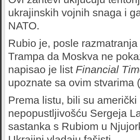
ukrajinskih vojnih snaga i g
NATO.
Rubio je, posle razmatranja
Trampa da Moskva ne pokazu
napisao je list
Financial Ti
upoznate sa ovim stvarima (
Prema listu, bili su američki
nepopustljivošću Sergeja L
sastanka s Rubiom u Njujor
Ukrajini vladaju fašisti.