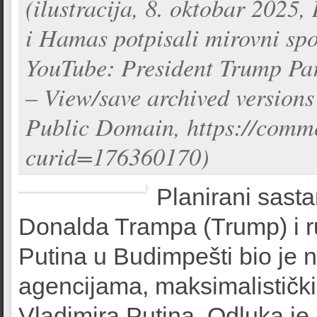
(ilustracija, 8. oktobar 2025
i Hamas potpisali mirovni sp
YouTube: President Trump Pa
– View/save archived versions
Public Domain, https://comm
curid=176360170)
Planirani sast
Donalda Trampa (Trump) i r
Putina u Budimpešti bio je 
agencijama, maksimalističk
Vladimira Putina. Odluka je