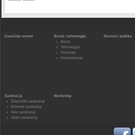
Današnje novine
Biznis i tehnologija
Novosti i politika
Biznis
Tehnologija
Finansije
Komunikacije
Saobraćaj
Marketing
Železnički saobraćaj
Drumski saobraćaj
Avio saobraćaj
Vodni saobraćaj