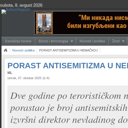
subota, 8. avgust 2026
Današnje novine
Biznis i tehnologija
Novosti i politika
Život
Novosti i politika
PORAST ANTISEMITIZMA U NEMAČKOJ
PORAST ANTISEMITIZMA U N
ML
utorak, 07. oktobar 2025 11:41
Dve godine po terorističkom 
porastao je broj antisemitskih
izvršni direktor nevladinog 