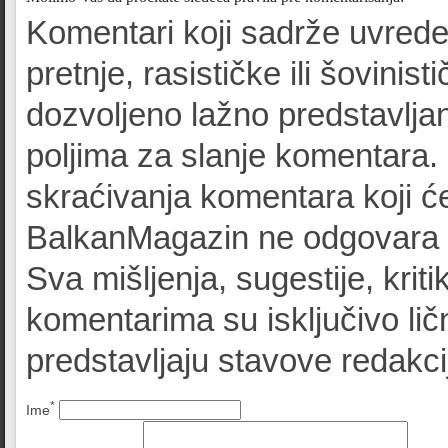
Komentari koji sadrže uvrede
pretnje, rasističke ili šovinist
dozvoljeno lažno predstavljan
poljima za slanje komentara.
skraćivanja komentara koji će
BalkanMagazin ne odgovara z
Sva mišljenja, sugestije, kriti
komentarima su isključivo lič
predstavljaju stavove redak
*
Ime