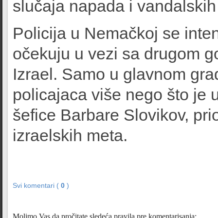
slučaja napada i vandalskih 
Policija u Nemačkoj se inte
očekuju u vezi sa drugom 
Izrael. Samo u glavnom gra
policajaca više nego što je 
šefice Barbare Slovikov, prior
izraelskih meta.
Svi komentari (
0
)
Molimo Vas da pročitate sledeća pravila pre komentarisanja: