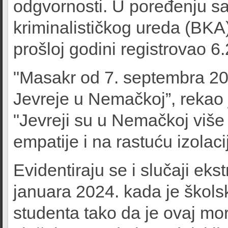
odgvornosti. U poređenju s
kriminalističkog ureda (BKA)
prošloj godini registrovao 6
"Masakr od 7. septembra 20
Jevreje u Nemačkoj”, rekao j
"Jevreji su u Nemačkoj više
empatije i na rastuću izolaci
Evidentiraju se i slučaji ek
januara 2024. kada je škols
studenta tako da je ovaj mor