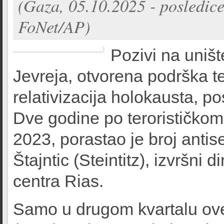
(Gaza, 05.10.2025 - posledic
FoNet/AP)
Pozivi na uništ
Jevreja, otvorena podrška t
relativizacija holokausta, p
Dve godine po terorističkom
2023, porastao je broj antis
Štajntic (Steintitz), izvršn
centra Rias.
Samo u drugom kvartalu ove