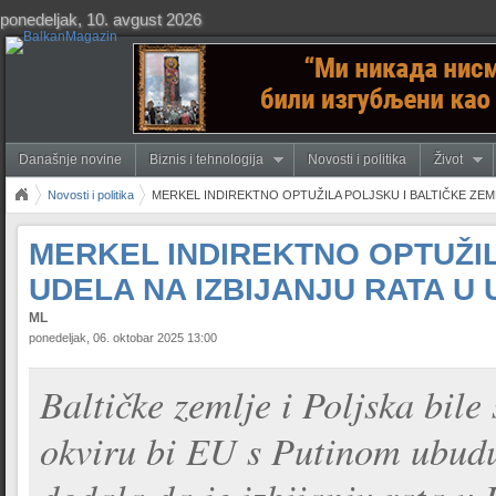
ponedeljak, 10. avgust 2026
Današnje novine
Biznis i tehnologija
Novosti i politika
Život
Novosti i politika
MERKEL INDIREKTNO OPTUŽILA POLJSKU I BALTIČKE ZEML
MERKEL INDIREKTNO OPTUŽIL
UDELA NA IZBIJANJU RATA U 
ML
ponedeljak, 06. oktobar 2025 13:00
Baltičke zemlje i Poljska bile
okviru bi EU s Putinom ubudu