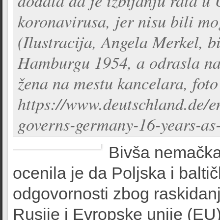
dodala da je izbijanju rata u
koronavirusa, jer nisu bili mo
(Ilustracija, Angela Merkel, 
Hamburgu 1954, a odrasla na t
žena na mestu kancelara, foto
https://www.deutschland.de/en
governs-germany-16-years-as-
Bivša nemačka
ocenila je da Poljska i balt
odgovornosti zbog raskidan
Rusije i Evropske unije (EU),