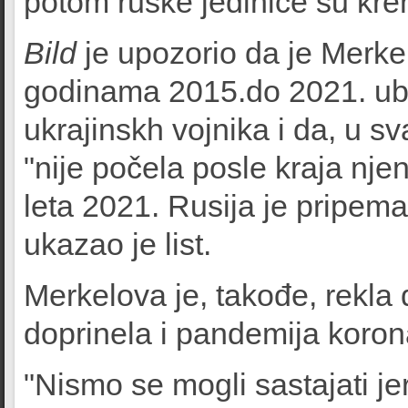
potom ruske jedinice su kre
Bild
je upozorio da je Merkel
godinama 2015.do 2021. ubila
ukrajinskh vojnika i da, u s
"nije počela posle kraja nje
leta 2021. Rusija je pripemal
ukazao je list.
Merkelova je, takođe, rekla d
doprinela i pandemija koron
"Nismo se mogli sastajati je