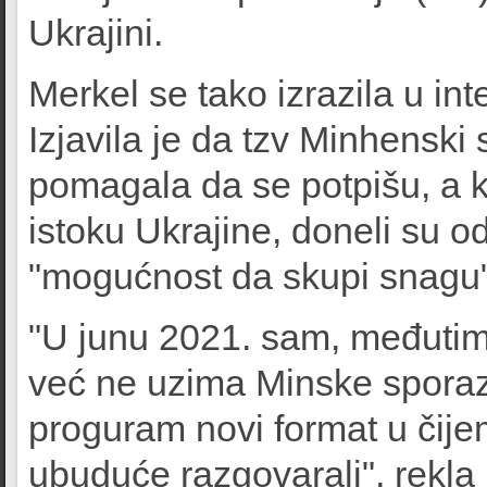
Ukrajini.
Merkel se tako izrazila u in
Izjavila je da tzv Minhenski
pomagala da se potpišu, a ko
istoku Ukrajine, doneli su od
"mogućnost da skupi snagu"
"U junu 2021. sam, međutim,
već ne uzima Minske sporaz
proguram novi format u čij
ubuduće razgovarali", rekla j