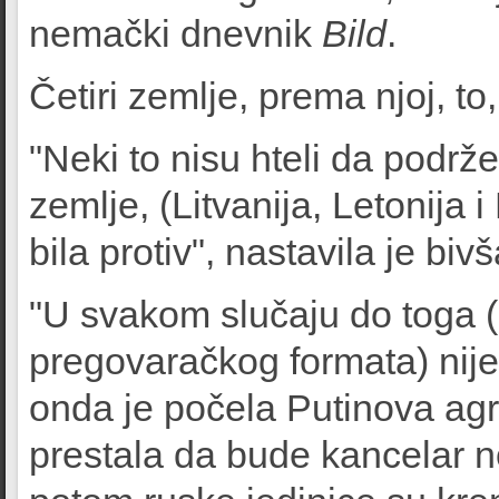
nemački dnevnik
Bild
.
Četiri zemlje, prema njoj, to
"Neki to nisu hteli da podrže
zemlje, (Litvanija, Letonija i 
bila protiv", nastavila je bi
"U svakom slučaju do toga 
pregovaračkog formata) nije 
onda je počela Putinova agre
prestala da bude kancelar 