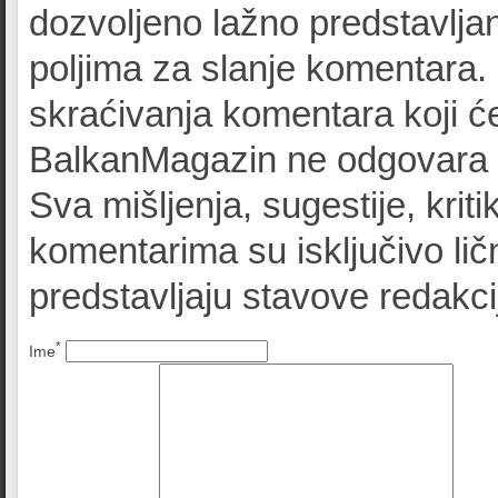
dozvoljeno lažno predstavljan
poljima za slanje komentara.
skraćivanja komentara koji će
BalkanMagazin ne odgovara z
Sva mišljenja, sugestije, kriti
komentarima su isključivo lič
predstavljaju stavove redak
*
Ime