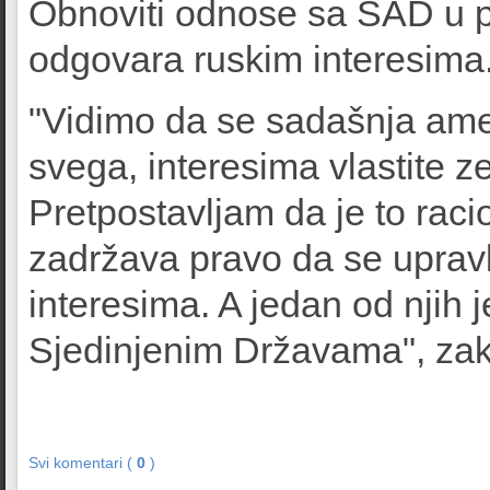
Obnoviti odnose sa SAD u p
odgovara ruskim interesima
"Vidimo da se sadašnja amer
svega, interesima vlastite 
Pretpostavljam da je to raci
zadržava pravo da se uprav
interesima. A jedan od njih
Sjedinjenim Državama", zakl
Svi komentari (
0
)