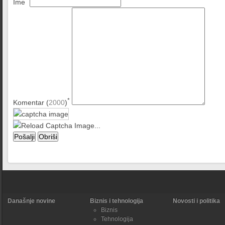
Ime
*
Komentar (
2000
)
Današnje novine
Biznis i tehnologija
Novosti i politika
Biznis
Tehnologija