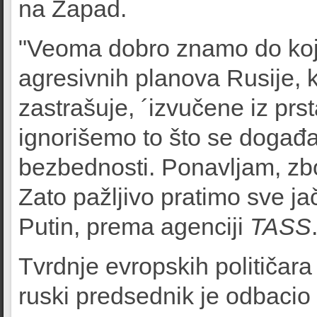
na Zapad.
"Veoma dobro znamo do koje
agresivnih planova Rusije,
zastrašuje, ´izvučene iz prs
ignorišemo to što se događ
bezbednosti. Ponavljam, zb
Zato pažljivo pratimo sve jač
Putin, prema agenciji
TASS
Tvrdnje evropskih političar
ruski predsednik je odbacio