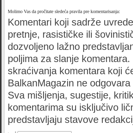
Molimo Vas da pročitate sledeća pravila pre komentarisanja:
Komentari koji sadrže uvrede
pretnje, rasističke ili šovinist
dozvoljeno lažno predstavljan
poljima za slanje komentara.
skraćivanja komentara koji će
BalkanMagazin ne odgovara z
Sva mišljenja, sugestije, kriti
komentarima su isključivo lič
predstavljaju stavove redak
*