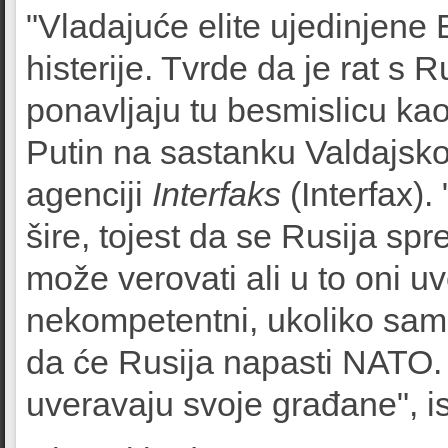
"Vladajuće elite ujedinjene 
histerije. Tvrde da je rat s
ponavljaju tu besmislicu ka
Putin na sastanku Valdajsk
agenciji
Interfaks
(Interfax)
šire, tojest da se Rusija 
može verovati ali u to oni uv
nekompetentni, ukoliko sami 
da će Rusija napasti NATO. T
uveravaju svoje građane", is