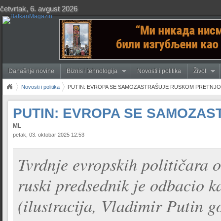
četvrtak, 6. avgust 2026
Današnje novine
Biznis i tehnologija
Novosti i politika
Život
Novosti i politika
PUTIN: EVROPA SE SAMOZASTRAŠUJE RUSKOM PRETNJ
PUTIN: EVROPA SE SAMOZA
ML
petak, 03. oktobar 2025 12:53
Tvrdnje evropskih političara
ruski predsednik je odbacio k
(ilustracija, Vladimir Putin 